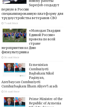
поиску работы
SuperJob создадут
первую в России
специализированную платформу для
трудоустройства ветеранов СВО
7 saat önce
«Молодая Гвардия
Единой России»
провела по всей
стране
мероприятия ко Дню
физкультурника
14 saat önce
Ermenistan
Cumhuriyeti
Başbakanı Nikol
Paşinyan,
Azerbaycan Cumhuriyeti
Cumhurbaşkanı İlham Aliyev’i aradı
16 saat önce
Prime Minister of the
Republic of Armenia