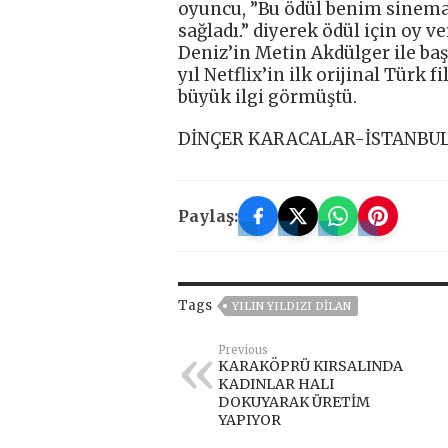
oyuncu, ”Bu ödül benim sinem
sağladı.” diyerek ödül için oy v
Deniz’in Metin Akdülger ile başr
yıl Netflix’in ilk orijinal Türk
büyük ilgi görmüştü.
DİNÇER KARACALAR-İSTANBU
Paylaş:
Tags
YILIN YILDIZI DILAN
Previous
KARAKÖPRÜ KIRSALINDA
KADINLAR HALI
DOKUYARAK ÜRETİM
YAPIYOR