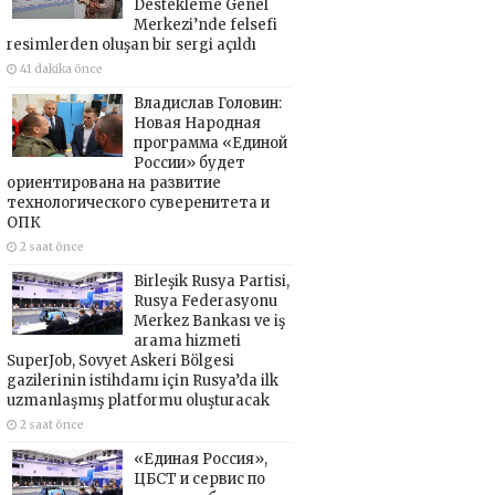
Destekleme Genel
Merkezi’nde felsefi
resimlerden oluşan bir sergi açıldı
41 dakika önce
Владислав Головин:
Новая Народная
программа «Единой
России» будет
ориентирована на развитие
технологического суверенитета и
ОПК
2 saat önce
Birleşik Rusya Partisi,
Rusya Federasyonu
Merkez Bankası ve iş
arama hizmeti
SuperJob, Sovyet Askeri Bölgesi
gazilerinin istihdamı için Rusya’da ilk
uzmanlaşmış platformu oluşturacak
2 saat önce
«Единая Россия»,
ЦБСТ и сервис по