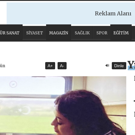
Reklam Alanı
ÜR SANAT
SİYASET
MAGAZİN
SAĞLIK
SPOR
EĞİTİM
Y
🔊
gün
A+
A-
Dinle