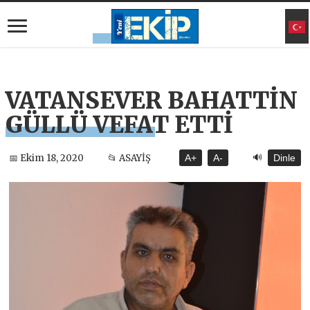
VATANSEVER BAHATTİN
GÜLLÜ VEFAT ETTİ
🔊
📅 Ekim 18, 2020
📂 ASAYİŞ
A+
A-
Dinle