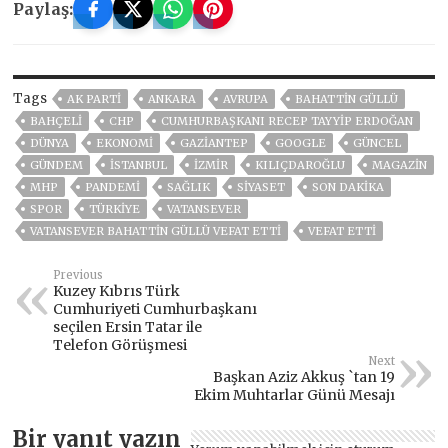
Paylaş:
Tags
AK PARTİ
ANKARA
AVRUPA
BAHATTIN GÜLLÜ
BAHÇELİ
CHP
CUMHURBAŞKANI RECEP TAYYIP ERDOĞAN
DÜNYA
EKONOMİ
GAZIANTEP
GOOGLE
GÜNCEL
GÜNDEM
ISTANBUL
İZMIR
KILIÇDAROĞLU
MAGAZİN
MHP
PANDEMİ
SAĞLIK
SİYASET
SON DAKIKA
SPOR
TÜRKİYE
VATANSEVER
VATANSEVER BAHATTİN GÜLLÜ VEFAT ETTİ
VEFAT ETTI
Previous
Kuzey Kıbrıs Türk
Cumhuriyeti Cumhurbaşkanı
seçilen Ersin Tatar ile
Telefon Görüşmesi
Next
Başkan Aziz Akkuş `tan 19
Ekim Muhtarlar Günü Mesajı
Bir yanıt yazın