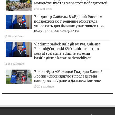
молодёжи куётся характер победителей
8 saat önce
Владимир Сайбель: В «Единой России»
поддерживают решение Минтруда
упростить для бывших участников СВО
получение соцконтракта
10 saat önce
Vladimir Saibel: Birleşik Rusya, Çalışma
Bakanlığı’nın eski SVO katılımcılarının
sosyal sözleşme edinme sürecini
basitleştirme kararını destekliyor
15 saat önce
Волонтёры «Молодой Гвардии Единой
России» ликвидируют последствия
паводков на Урале и Дальнем Востоке
20 saat önce