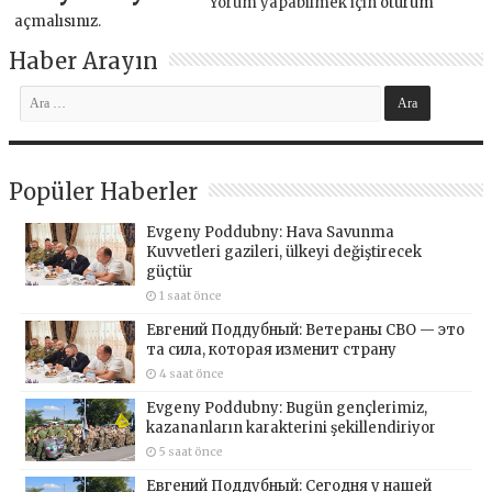
Yorum yapabilmek için
oturum
açmalısınız
.
Haber Arayın
Popüler Haberler
Evgeny Poddubny: Hava Savunma
Kuvvetleri gazileri, ülkeyi değiştirecek
güçtür
1 saat önce
Евгений Поддубный: Ветераны СВО — это
та сила, которая изменит страну
4 saat önce
Evgeny Poddubny: Bugün gençlerimiz,
kazananların karakterini şekillendiriyor
5 saat önce
Евгений Поддубный: Сегодня у нашей