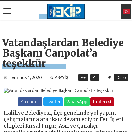
Vatandaşlardan Belediye
Başkanı Canpolat’a
teşekkür
🔊
📅 Temmuz 4, 2020
📂 ASAYİŞ
A+
A-
Dinle
Facebook
Twitter
WhatsApp
Pinterest
Haliliye Belediyesi, ilçe genelinde yol yapım
çalışmalarına aralıksız devam ediyor. Fen İşleri
ekipleri Kırsal Pırpır, Asri ve Çanakçı