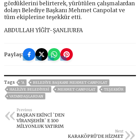
gördüklerini belirterek, yürütülen çalışmalardan
dolayı Belediye Başkanı Mehmet Canpolat ve
tüm ekiplerine teşekkür etti.
ABDULLAH YİĞİT-ŞANLIURFA
Paylaş:
Tags
’A
BELEDIYE BAŞKANI MEHMET CANPOLAT
HALİLİYE BELEDİYESİ
MEHMET CANPOLAT
TEŞEKKÜR
VATANDAŞLARDAN
Previous
BAŞKAN EKİNCİ `DEN
VİRANŞEHİR` E 100
MİLYONLUK YATIRIM
Next
KARAKÖPRÜ’DE HİZMET