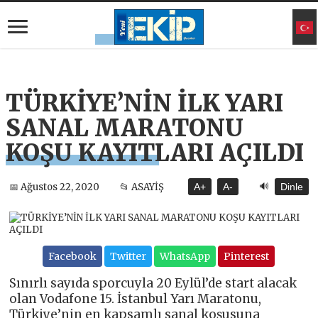
TÜRKİYE’NİN İLK YARI
SANAL MARATONU
KOŞU KAYITLARI AÇILDI
🔊
📅 Ağustos 22, 2020
📂 ASAYİŞ
A+
A-
Dinle
Facebook
Twitter
WhatsApp
Pinterest
Sınırlı sayıda sporcuyla 20 Eylül’de start alacak
olan Vodafone 15. İstanbul Yarı Maratonu,
Türkiye’nin en kapsamlı sanal koşusuna