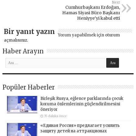
Next
Cumhurbaşkanı Erdoğan,
Hamas Siyasi Büro Başkanı
Heniyye’yi kabul etti
Bir yanıt yazın
Yorum yapabilmek için
oturum
açmalısınız
.
Haber Arayın
Popüler Haberler
Birleşik Rusya, eğlence parklarında çocuk
koruma önlemlerinin güçlendirilmesini
öneriyor
35 dakika önce
«Единая Россия» предлагает усилить
защиту детей на аттракционах