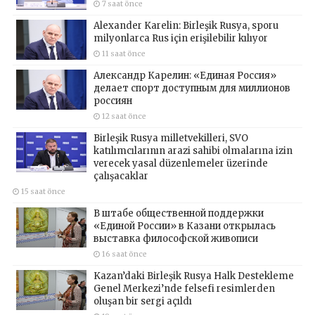
7 saat önce
Alexander Karelin: Birleşik Rusya, sporu
milyonlarca Rus için erişilebilir kılıyor
11 saat önce
Александр Карелин: «Единая Россия»
делает спорт доступным для миллионов
россиян
12 saat önce
Birleşik Rusya milletvekilleri, SVO
katılımcılarının arazi sahibi olmalarına izin
verecek yasal düzenlemeler üzerinde
çalışacaklar
15 saat önce
В штабе общественной поддержки
«Единой России» в Казани открылась
выставка философской живописи
16 saat önce
Kazan’daki Birleşik Rusya Halk Destekleme
Genel Merkezi’nde felsefi resimlerden
oluşan bir sergi açıldı