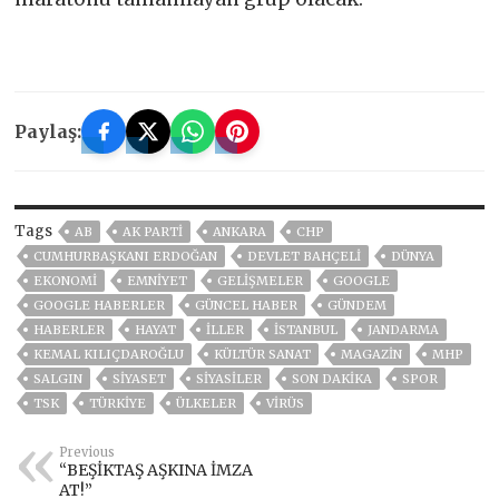
Paylaş:
Tags
AB
AK PARTİ
ANKARA
CHP
CUMHURBAŞKANI ERDOĞAN
DEVLET BAHÇELİ
DÜNYA
EKONOMİ
EMNİYET
GELIŞMELER
GOOGLE
GOOGLE HABERLER
GÜNCEL HABER
GÜNDEM
HABERLER
HAYAT
İLLER
ISTANBUL
JANDARMA
KEMAL KILIÇDAROĞLU
KÜLTÜR SANAT
MAGAZİN
MHP
SALGIN
SİYASET
SİYASİLER
SON DAKIKA
SPOR
TSK
TÜRKİYE
ÜLKELER
VIRÜS
Previous
“BEŞİKTAŞ AŞKINA İMZA
AT!”