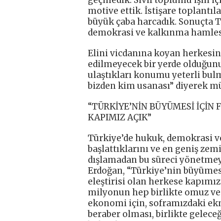
geçmedik. Sivil toplumu işin i
motive ettik. İstişare toplantı
büyük çaba harcadık. Sonuçta T
demokrasi ve kalkınma hamlesiy
Elini vicdanına koyan herkesin,
edilmeyecek bir yerde olduğun
ulaştıkları konumu yeterli bulm
bizden kim usanası” diyerek mü
“TÜRKİYE’NİN BÜYÜMESİ İÇİN F
KAPIMIZ AÇIK”
Türkiye’de hukuk, demokrasi ve
başlattıklarını ve en geniş ze
dışlamadan bu süreci yönetmey
Erdoğan, “Türkiye’nin büyümesi 
eleştirisi olan herkese kapımız
milyonun hep birlikte omuz ve 
ekonomi için, soframızdaki ek
beraber olması, birlikte gelec