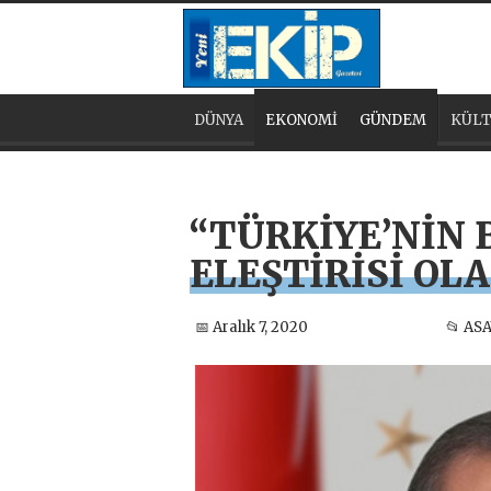
DÜNYA
EKONOMİ
GÜNDEM
KÜLT
“TÜRKİYE’NİN B
ELEŞTİRİSİ OL
📅 Aralık 7, 2020
📂 AS