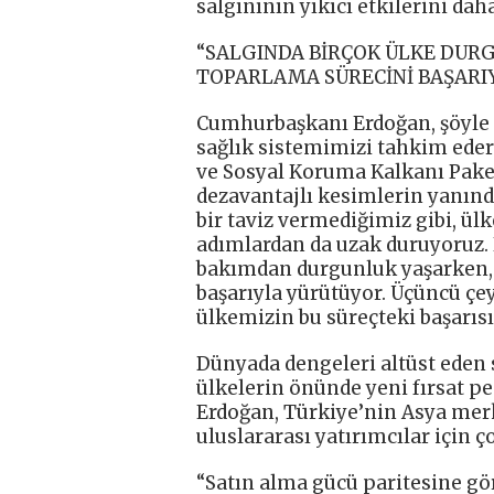
salgınının yıkıcı etkilerini dah
“SALGINDA BİRÇOK ÜLKE DUR
TOPARLAMA SÜRECİNİ BAŞARI
Cumhurbaşkanı Erdoğan, şöyle d
sağlık sistemimizi tahkim eder
ve Sosyal Koruma Kalkanı Paket
dezavantajlı kesimlerin yanınd
bir taviz vermediğimiz gibi, ül
adımlardan da uzak duruyoruz.
bakımdan durgunluk yaşarken,
başarıyla yürütüyor. Üçüncü çe
ülkemizin bu süreçteki başarısın
Dünyada dengeleri altüst eden 
ülkelerin önünde yeni fırsat p
Erdoğan, Türkiye’nin Asya merk
uluslararası yatırımcılar için 
“Satın alma gücü paritesine gö