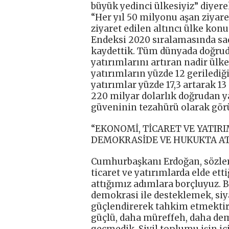
büyük yedinci ülkesiyiz” diyer
“Her yıl 50 milyonu aşan ziyare
ziyaret edilen altıncı ülke ko
Endeksi 2020 sıralamasında sad
kaydettik. Tüm dünyada doğruda
yatırımlarını artıran nadir ülk
yatırımların yüzde 12 gerilediğ
yatırımlar yüzde 17,3 artarak 13
220 milyar dolarlık doğrudan ya
güveninin tezahürü olarak görü
“EKONOMİ, TİCARET VE YATIR
DEMOKRASİDE VE HUKUKTA AT
Cumhurbaşkanı Erdoğan, sözleri
ticaret ve yatırımlarda elde e
attığımız adımlara borçluyuz. 
demokrasi ile desteklemek, siya
güçlendirerek tahkim etmektir
güçlü, daha müreffeh, daha dem