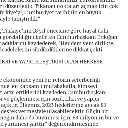
çine kattık. Kamu kurumlarımızı, bürokrasimizi
ları düzenledik. Tıkanan noktaları açmak için çok
ürkiye’yi, Cumhuriyet tarihinin en büyük
le tanıştırdık.”
 Türkiye’nin 18 yıl öncesine göre hayal dahi
u görebildiğini belirten Cumhurbaşkanı Erdoğan,
adıklarını kaydederek, “Her dem yeni dirlikte,
cadelelerini sürdürdüklerine dikkat çekti.
İKRİ VE YAPICI ELEŞTİRİSİ OLAN HERKESE
 ekonomide yeni bir reform seferberliği
minde, en kapsamlı mutabakatla, kimseyi
i arzu ettiklerini kaydeden Cumhurbaşkanı
ve güçlenmesi için sözü, fikri ve yapıcı
 açıktır. Ülkemiz, 2023 hedeflerine ancak 83
destek vermesiyle ulaşabilecektir. Güçlü bir
meğin daha da büyümesi için, 83 milyonun bir ve
eğe yürümesi şarttır” değerlendirmesinde