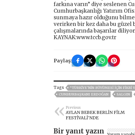
farkına varın” diye seslenen C
Cumhurbaşkanlığı Yatırım Ofisi
sunmaya hazır olduğunu bilmen
verirken bir kez daha bu güzel 
çalışmalarında başarılar diliy
KAYNAK:www.tccb.gov.tr
Paylaş:
Tags
“TÜRKİYE’NİN BÜYÜMESİ İÇİN FİKRİ 
CUMHURBAŞKANI ERDOĞAN
SALGIN
Previous
AYLAN BEBEK BERLİN FİLM
FESTİVALİ’NDE
Bir yanıt yazın
Yorum yapabi