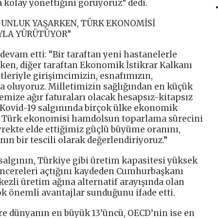
a kolay yönettiğini görüyoruz” dedi.
GUNLUK YAŞARKEN, TÜRK EKONOMİSİ
YLA YÜRÜTÜYOR”
evam etti: “Bir taraftan yeni hastanelerle
ken, diğer taraftan Ekonomik İstikrar Kalkanı
leriyle girişimcimizin, esnafımızın,
a oluyoruz. Milletimizin sağlığından en küçük
kemize ağır faturaları olacak hesapsız-kitapsız
 Kovid-19 salgınında birçok ülke ekonomik
 Türk ekonomisi hamdolsun toparlama sürecini
yrekte elde ettiğimiz güçlü büyüme oranını,
ın bir tescili olarak değerlendiriyoruz.”
salgının, Türkiye gibi üretim kapasitesi yüksek
encereleri açtığını kaydeden Cumhurbaşkanı
ezli üretim ağına alternatif arayışında olan
çok önemli avantajlar sunduğunu ifade etti.
re dünyanın en büyük 13’üncü, OECD’nin ise en