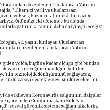
tarafından düzenlenen Uluslararası Yatırım
ajda, “Ülkemizi yerli ve uluslararası
 güveni yüksek, kazancı tatminkâr bir cazibe
arlıyız. Önümüzdeki dönemde bu alanda
rmlarla yatırım ortamını daha da iyileştireceğiz”
doğan, 40. yaşını kutlayan Uluslararası
arafından düzenlenen Uluslararası Yatırım
i.
e giden yolda, bugüne kadar olduğu gibi bundan
ü devam ettireceğine inandığını belirten
ye’nin teknolojik dönüşümünü sağlayacak,
her türlü çabayı desteklemeyi sürdüreceklerini
yi de etkileyen Koronavirüs salgınının, dalgalar
ine işaret eden Cumhurbaşkanı Erdoğan,
güçlü, sosyal güvenlik sistemi sağlam ülkelerin,