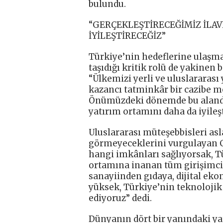
bulundu.
“GERÇEKLEŞTİRECEĞİMİZ İLA
İYİLEŞTİRECEĞİZ”
Türkiye’nin hedeflerine ulaşma
taşıdığı kritik rolü de yakinen
“Ülkemizi yerli ve uluslararası 
kazancı tatminkâr bir cazibe m
Önümüzdeki dönemde bu alanda 
yatırım ortamını daha da iyileşt
Uluslararası müteşebbisleri asl
görmeyeceklerini vurgulayan 
hangi imkânları sağlıyorsak, T
ortamına inanan tüm girişimci
sanayiinden gıdaya, dijital ek
yüksek, Türkiye’nin teknoloji
ediyoruz” dedi.
Dünyanın dört bir yanındaki yat