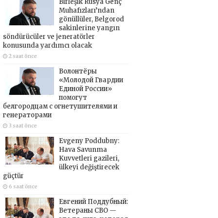
Birleşik Rusya Genç
Muhafızları’ndan
gönüllüler, Belgorod
sakinlerine yangın
söndürücüler ve jeneratörler
konusunda yardımcı olacak
2 saat önce
Волонтёры
«Молодой Гвардии
Единой России»
помогут
белгородцам с огнетушителями и
генераторами
3 saat önce
Evgeny Poddubny:
Hava Savunma
Kuvvetleri gazileri,
ülkeyi değiştirecek
güçtür
6 saat önce
Евгений Поддубный:
Ветераны СВО —