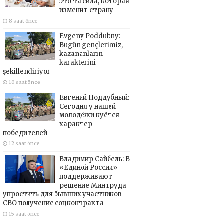
это та сила, которая
изменит страну
8 saat önce
Evgeny Poddubny:
Bugün gençlerimiz,
kazananların
karakterini
şekillendiriyor
10 saat önce
Евгений Поддубный:
Сегодня у нашей
молодёжи куётся
характер
победителей
12 saat önce
Владимир Сайбель: В
«Единой России»
поддерживают
решение Минтруда
упростить для бывших участников
СВО получение соцконтракта
15 saat önce