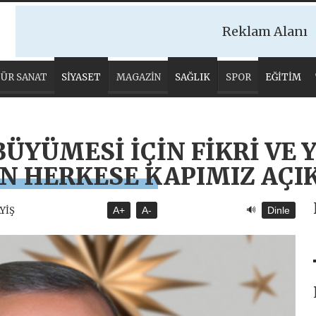
Reklam Alanı
ÜR SANAT
SİYASET
MAGAZİN
SAĞLIK
SPOR
EĞİTİM
ÜYÜMESİ İÇİN FİKRİ VE Y
AN HERKESE KAPIMIZ AÇI
🔊
AYİŞ
A+
A-
Dinle