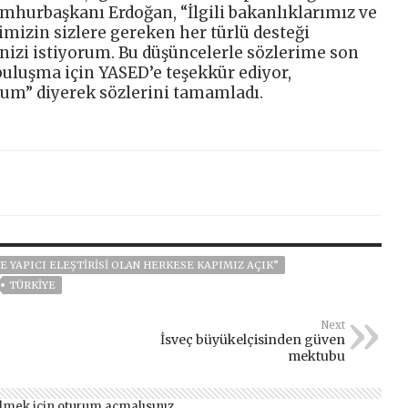
umhurbaşkanı Erdoğan, “İlgili bakanlıklarımız ve
mizin sizlere gereken her türlü desteği
izi istiyorum. Bu düşüncelerle sözlerime son
buluşma için YASED’e teşekkür ediyor,
orum” diyerek sözlerini tamamladı.
VE YAPICI ELEŞTİRİSİ OLAN HERKESE KAPIMIZ AÇIK”
TÜRKİYE
Next
İsveç büyükelçisinden güven
mektubu
lmek için
oturum açmalısınız
.