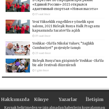
В Саратове по Народной программе
«Единой России»-2021 открылся
адаптивный спортзал «Новая высота»
17 saat önce
Yeni Yükseklik engellilere yönelik spor
salonu, 2021 Birleşik Rusya Halk Programı
kapsamında Saratov’da açıldı
19 saat önce
Yoshkar-Ola’da Nikolai Valuev, “Sağlıklı
Cumhuriyet” projesiyle tanıştı
23 saat önce
Birleşik Rusya’nın girişimiyle Yoshkar-Ola’da
bir aile festivali düzenlendi
1 gün önce
Hakkımızda
Künye
Yazarlar
İletişim
Kaynak belirtmeden ve izin almadan haberlerin kopyalanması