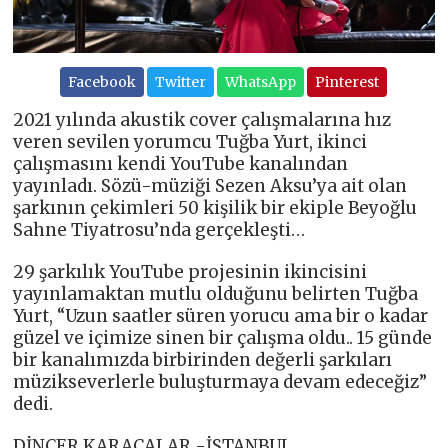
Facebook
Twitter
WhatsApp
Pinterest
2021 yılında akustik cover çalışmalarına hız
veren sevilen yorumcu Tuğba Yurt, ikinci
çalışmasını kendi YouTube kanalından
yayınladı. Sözü-müziği Sezen Aksu’ya ait olan
şarkının çekimleri 50 kişilik bir ekiple Beyoğlu
Sahne Tiyatrosu’nda gerçekleşti…
29 şarkılık YouTube projesinin ikincisini
yayınlamaktan mutlu olduğunu belirten Tuğba
Yurt, “Uzun saatler süren yorucu ama bir o kadar
güzel ve içimize sinen bir çalışma oldu.. 15 günde
bir kanalımızda birbirinden değerli şarkıları
müzikseverlerle buluşturmaya devam edeceğiz”
dedi.
DİNÇER KARACALAR -İSTANBUL