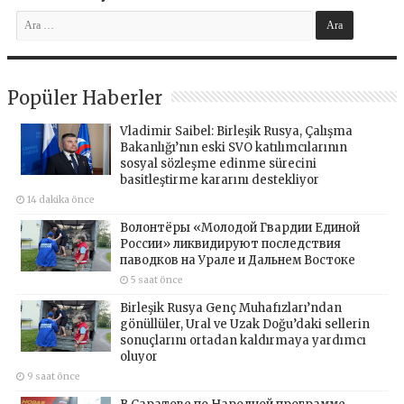
Popüler Haberler
Vladimir Saibel: Birleşik Rusya, Çalışma
Bakanlığı’nın eski SVO katılımcılarının
sosyal sözleşme edinme sürecini
basitleştirme kararını destekliyor
14 dakika önce
Волонтёры «Молодой Гвардии Единой
России» ликвидируют последствия
паводков на Урале и Дальнем Востоке
5 saat önce
Birleşik Rusya Genç Muhafızları’ndan
gönüllüler, Ural ve Uzak Doğu’daki sellerin
sonuçlarını ortadan kaldırmaya yardımcı
oluyor
9 saat önce