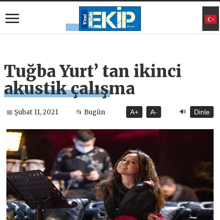
Tuğba Yurt’ tan ikinci
akustik çalışma
🔊
📅 Şubat 11, 2021
📂 Bugün
A+
A-
Dinle