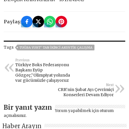
Paylaş:
Tags
TUĞBA YURT’ TAN IKINCI AKUSTIK ÇALIŞMA
Previous
Türkiye Boks Federasyonu
Başkanı Eyüp
Gözgeç,’’Olimpiyat yolunda
var gücümüzle çalışıyoruz
Next
CRR’nin Şubat Ayı Çevrimiçi
Konserleri Devam Ediyor
Bir yanıt yazın
Yorum yapabilmek için
oturum
açmalısınız
.
Haber Arayın