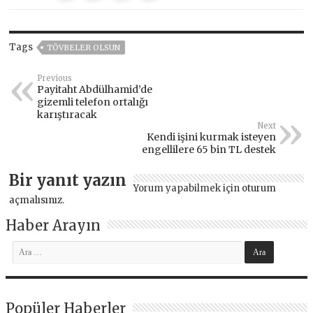
Tags
TÖVBELER OLSUN
Previous
Payitaht Abdülhamid’de
gizemli telefon ortalığı
karıştıracak
Next
Kendi işini kurmak isteyen
engellilere 65 bin TL destek
Bir yanıt yazın
Yorum yapabilmek için
oturum
açmalısınız
.
Haber Arayın
Popüler Haberler