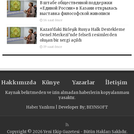
В штабе общественной поддержки
«Единой России» в Казани открылась
выставка философской живописи
16 saat önce
Kazan’daki Birleşik Rusya Halk Destekleme
Genel Merkezi’nde felsefi resimlerden
oluşan bir sergi açıldı
19 saat önce
Hakkımızda
Künye
Yazarlar
İletişim
Kaynak belirtmeden ve izin almadan haberlerin kopyalanması
yasaktır.
Haber Yazılımı
| Developer By;
BEYNSOFT
Copyright © 2026 Yeni Ekip Gazetesi - Bütün Hakları Saklıdır.