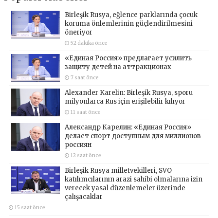
Birleşik Rusya, eğlence parklarında çocuk
koruma önlemlerinin güçlendirilmesini
öneriyor
52 dakika önce
«Единая Россия» предлагает усилить
защиту детей на аттракционах
7 saat önce
Alexander Karelin: Birleşik Rusya, sporu
milyonlarca Rus için erişilebilir kılıyor
11 saat önce
Александр Карелин: «Единая Россия»
делает спорт доступным для миллионов
россиян
12 saat önce
Birleşik Rusya milletvekilleri, SVO
katılımcılarının arazi sahibi olmalarına izin
verecek yasal düzenlemeler üzerinde
çalışacaklar
15 saat önce