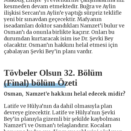
Makbuş, Enişte’ yi evlendirme çalışmalarına hız
kesmeden devam etmektedir. Buğra ve Aylin
ilişkisi Sercan’ın Aylin’e yaptığı sürpriz teklifle
yeni bir sınavdan geçecektir. Mafyanın
iseadamları doktor sandıkları Namzet’i bulur ve
Osman’ı da onunla birlikte kaçırır. Onları bu
durumdan kurtaracak isim ise Dr. Şevki Bey
olacaktır. Osman’ın hakkını helal etmesi için
çabalayan Şevki Bey’in planı vardır.
Tövbeler Olsun 32. Bölüm
(Final) bölüm Özeti
Osman, Namzet’e hakkını helal edecek midir?
Latife ve Hülya’nın da dahil olmasıyla plan
devreye girecektir. Latife ve Hülya’nın Şevki
Bey’in planıyla gizemli bir şekilde kaybolması
Namzet’i ve Osman’ı telaşlandırır. Kocaları