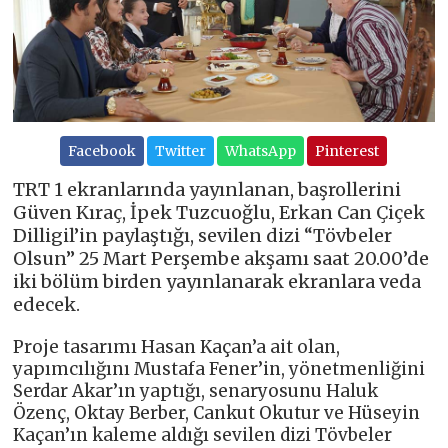
Facebook
Twitter
WhatsApp
Pinterest
TRT 1 ekranlarında yayınlanan, başrollerini
Güven Kıraç, İpek Tuzcuoğlu, Erkan Can Çiçek
Dilligil’in paylaştığı, sevilen dizi “Tövbeler
Olsun” 25 Mart Perşembe akşamı saat 20.00’de
iki bölüm birden yayınlanarak ekranlara veda
edecek.
Proje tasarımı Hasan Kaçan’a ait olan,
yapımcılığını Mustafa Fener’in, yönetmenliğini
Serdar Akar’ın yaptığı, senaryosunu Haluk
Özenç, Oktay Berber, Cankut Okutur ve Hüseyin
Kaçan’ın kaleme aldığı sevilen dizi Tövbeler