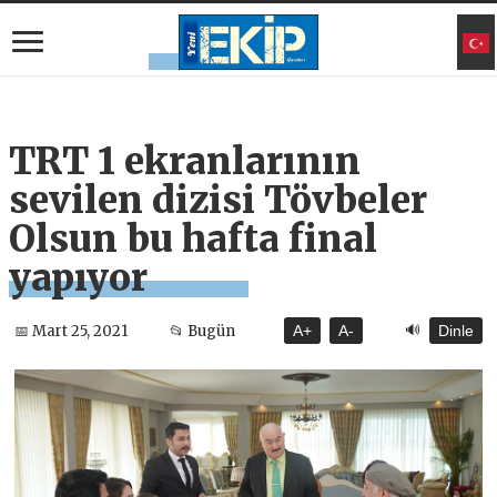
TRT 1 ekranlarının
sevilen dizisi Tövbeler
Olsun bu hafta final
yapıyor
🔊
📅 Mart 25, 2021
📂 Bugün
A+
A-
Dinle