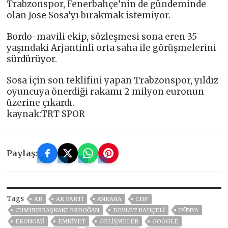
Trabzonspor, Fenerbahçe’nin de gündeminde
olan Jose Sosa’yı bırakmak istemiyor.
Bordo-mavili ekip, sözleşmesi sona eren 35
yaşındaki Arjantinli orta saha ile görüşmelerini
sürdürüyor.
Sosa için son teklifini yapan Trabzonspor, yıldız
oyuncuya önerdiği rakamı 2 milyon euronun
üzerine çıkardı.
kaynak:TRT SPOR
Paylaş:
Tags
AB
AK PARTİ
ANKARA
CHP
CUMHURBAŞKANI ERDOĞAN
DEVLET BAHÇELİ
DÜNYA
EKONOMİ
EMNİYET
GELIŞMELER
GOOGLE