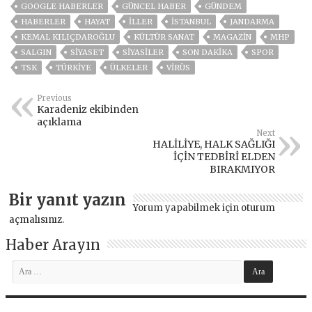
GOOGLE HABERLER
GÜNCEL HABER
GÜNDEM
HABERLER
HAYAT
İLLER
ISTANBUL
JANDARMA
KEMAL KILIÇDAROĞLU
KÜLTÜR SANAT
MAGAZİN
MHP
SALGIN
SİYASET
SİYASİLER
SON DAKIKA
SPOR
TSK
TÜRKİYE
ÜLKELER
VIRÜS
Previous
Karadeniz ekibinden
açıklama
Next
HALİLİYE, HALK SAĞLIĞI
İÇİN TEDBİRİ ELDEN
BIRAKMIYOR
Bir yanıt yazın
Yorum yapabilmek için
oturum
açmalısınız
.
Haber Arayın