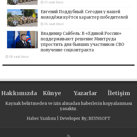
13 saat önce
Евгений Поддубный: Сегодня у нашей
молодёжи куётся характер победителей
16 saat önce
Владимир Сайбель: В «Единой России»
поддерживают решение Минтруда
упростить для бывших участников СВО
получение соцконтракта
18 saat önce
Hakkımızda
Künye
Yazarlar
İletişim
Kaynak belirtmeden ve izin almadan haberlerin kopyalanması
yasaktır.
Haber Yazılımı
| Developer By;
BEYNSOFT