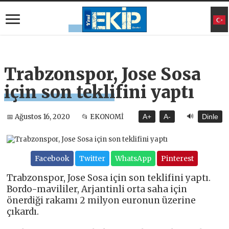
Trabzonspor, Jose Sosa
için son teklifini yaptı
🔊
📅 Ağustos 16, 2020
📂 EKONOMİ
A+
A-
Dinle
Facebook
Twitter
WhatsApp
Pinterest
Trabzonspor, Jose Sosa için son teklifini yaptı.
Bordo-mavililer, Arjantinli orta saha için
önerdiği rakamı 2 milyon euronun üzerine
çıkardı.