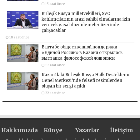
15 saat önce
Birleşik Rusya milletvekilleri, SVO
katılımcılarının arazi sahibi olmalarına izin
verecek yasal düzenlemeler üzerinde
çalışacaklar
18 saat önce
В штабе общественной поддержки
«Единой России» в Казани открылась
выставка философской живописи
19 saat önce
Kazan’daki Birleşik Rusya Halk Destekleme
Genel Merkezi’nde felsefi resimlerden
oluşan bir sergi açıldı
22 saat önce
Hakkımızda
Künye
Yazarlar
İletişim