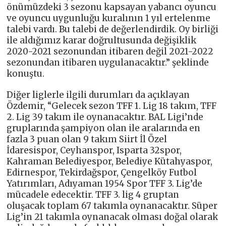
önümüzdeki 3 sezonu kapsayan yabancı oyuncu
ve oyuncu uygunluğu kuralının 1 yıl ertelenme
talebi vardı. Bu talebi de değerlendirdik. Oy birliği
ile aldığımız karar doğrultusunda değişiklik
2020-2021 sezonundan itibaren değil 2021-2022
sezonundan itibaren uygulanacaktır.” şeklinde
konuştu.
Diğer liglerle ilgili durumları da açıklayan
Özdemir, “Gelecek sezon TFF 1. Lig 18 takım, TFF
2. Lig 39 takım ile oynanacaktır. BAL Ligi’nde
gruplarında şampiyon olan ile aralarında en
fazla 3 puan olan 9 takım Siirt İl Özel
İdaresispor, Ceyhanspor, Isparta 32spor,
Kahraman Belediyespor, Belediye Kütahyaspor,
Edirnespor, Tekirdağspor, Çengelköy Futbol
Yatırımları, Adıyaman 1954 Spor TFF 3. Lig’de
mücadele edecektir. TFF 3. lig 4 gruptan
oluşacak toplam 67 takımla oynanacaktır. Süper
Lig’in 21 takımla oynanacak olması doğal olarak