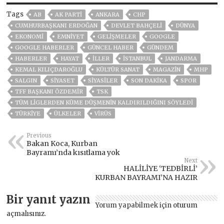
Tags
AB
AK PARTİ
ANKARA
CHP
CUMHURBAŞKANI ERDOĞAN
DEVLET BAHÇELİ
DÜNYA
EKONOMİ
EMNİYET
GELIŞMELER
GOOGLE
GOOGLE HABERLER
GÜNCEL HABER
GÜNDEM
HABERLER
HAYAT
İLLER
ISTANBUL
JANDARMA
KEMAL KILIÇDAROĞLU
KÜLTÜR SANAT
MAGAZİN
MHP
SALGIN
SİYASET
SİYASİLER
SON DAKIKA
SPOR
TFF BAŞKANI ÖZDEMIR
TSK
TÜM LIGLERDEN KÜME DÜŞMENIN KALDIRILDIĞINI SÖYLEDI
TÜRKİYE
ÜLKELER
VIRÜS
Previous
Bakan Koca, Kurban
Bayramı’nda kısıtlama yok
Next
HALİLİYE ‘TEDBİRLİ’
KURBAN BAYRAMI’NA HAZIR
Bir yanıt yazın
Yorum yapabilmek için
oturum
açmalısınız
.