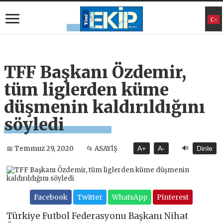
TFF Başkanı Özdemir,
tüm liglerden küme
düşmenin kaldırıldığını
söyledi
🔊
📅 Temmuz 29, 2020
📂 ASAYİŞ
A+
A-
Dinle
Facebook
Twitter
WhatsApp
Pinterest
Türkiye Futbol Federasyonu Başkanı Nihat