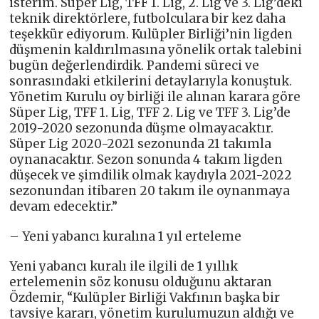
isterim. Süper Lig, TFF 1. Lig, 2. Lig ve 3. Lig’deki
teknik direktörlere, futbolculara bir kez daha
teşekkür ediyorum. Kulüpler Birliği’nin ligden
düşmenin kaldırılmasına yönelik ortak talebini
bugün değerlendirdik. Pandemi süreci ve
sonrasındaki etkilerini detaylarıyla konuştuk.
Yönetim Kurulu oy birliği ile alınan karara göre
Süper Lig, TFF 1. Lig, TFF 2. Lig ve TFF 3. Lig’de
2019-2020 sezonunda düşme olmayacaktır.
Süper Lig 2020-2021 sezonunda 21 takımla
oynanacaktır. Sezon sonunda 4 takım ligden
düşecek ve şimdilik olmak kaydıyla 2021-2022
sezonundan itibaren 20 takım ile oynanmaya
devam edecektir.”
– Yeni yabancı kuralına 1 yıl erteleme
Yeni yabancı kuralı ile ilgili de 1 yıllık
ertelemenin söz konusu olduğunu aktaran
Özdemir, “Kulüpler Birliği Vakfının başka bir
tavsiye kararı, yönetim kurulumuzun aldığı ve