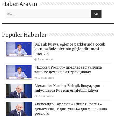
Haber Arayın
Popüler Haberler
Birleşik Rusya, eğlence parklarında çocuk
koruma önlemlerinin güçlendirilmesini
öneriyor
4 saat önce
«Единая Россия» предлагает усилить
защиту детей на аттракционах
10 saat önce
Alexander Karelin: Birleşik Rusya, sporu
milyonlarca Rus için erişilebilir kılıyor
14 saat önce
Александр Карелин: «Единая Россия»
делает спорт доступным для миллионов
россиян