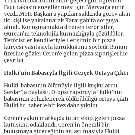
Türk istihbaratının eline geçeceğini öğrenen
Fadi, takasın engellenmesi için Mervan’a emir
verdi. Mete Başkan’a yapılan saldırıda görev alan
iki kişi ise yakalanarak Karargah’ta sorguya
alındı. Konuşmamakta direnen teröristler,
Gürcan’ın teknolojik kurnazlığıyla çözüldüler.
Teröristler kendileriyle iletişimin bir pizza
kuryesi vasıtasıyla kurulduğunu söyledi. Bunun
üzerine gözler Ceren’e gelen pizza siparişlerine
çevrildi.
Hulki’nin Babasıyla İlgili Gerçek Ortaya Çıktı
Hulki, babasının ölümüyle ilgili kuşkularını
Serdar’la paylaştı. Otopsi raporuyla Hulki’nin
babasının zehirlenerek öldürüldüğü ortaya çıktı.
Hulki bu haberle bir kez daha yıkıldı.
Ceren’i yakın markajda tutan ekip, gelen pizza
kutusuna odaklandı. Ceren’in önemli bir
buluşmaya gideceğinin anlaşılmasıyla Hulki,