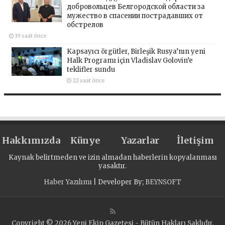
добровольцев Белгородской области за
мужество в спасении пострадавших от
обстрелов
19 saat önce
Kapsayıcı örgütler, Birleşik Rusya’nın yeni
Halk Programı için Vladislav Golovin’e
teklifler sundu
22 saat önce
Hakkımızda
Künye
Yazarlar
İletişim
Kaynak belirtmeden ve izin almadan haberlerin kopyalanması
yasaktır.
Haber Yazılımı
| Developer By;
BEYNSOFT
Copyright © 2026 Yeni Ekip Gazetesi - Bütün Hakları Saklıdır.