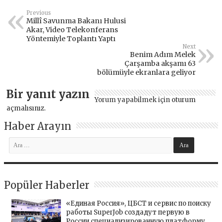
Previous
Millî Savunma Bakanı Hulusi
Akar, Video Telekonferans
Yöntemiyle Toplantı Yaptı
Next
Benim Adım Melek
Çarşamba akşamı 63
bölümüyle ekranlara geliyor
Bir yanıt yazın
Yorum yapabilmek için
oturum
açmalısınız
.
Haber Arayın
Popüler Haberler
«Единая Россия», ЦБСТ и сервис по поиску
работы SuperJob создадут первую в
России специализированную платформу