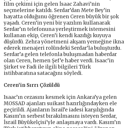
film çekimi için gelen İsaac Zahavi’nin
seçmelerine katıldı. Serdar’dan Mete Bey’in
hayatta olduğunu öğrenen Ceren büyük bir şok
yaşadı. Ceren’in yeni bir yazılım kullanarak
Serdar’ın telefonuna yerleştirmek istemesini
kullanan ekip, Ceren’i kendi kazdığı kuyuya
düşürdü. Zehra yönetmeni akşam yemeğine ikna
ederek menajeri rolündeki Serdar’la buluşturdu.
Serdar’a gelen telefonla buluşmadan haberdar
olan Ceren, hemen Şef’e haber verdi. Isaac’in
Şirket ve Fadi ile ilgili bilgileri Türk
istihbaratına satacağını söyledi.
Ceren’in Sırrı Çözüldü
Isaac’ın cezasını kesmek için Ankara’ya gelen
MOSSAD ajanları suikast hazırlığındayken ele
geçirildi. Ajanların İsrail’e iadesi karşılığında
Kasım’ın serbest bırakılmasını isteyen Serdar,
İsrail Büyükelçisi’yle anlaşmaya vardı. Kasım’ın