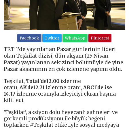
Facebook
Twitter
WhatsApp
Pinterest
TRT 1’de yayınlanan Pazar günlerinin lideri
olan Teşkilat dizisi, dün akşam (25 Nisan
Pazar) yayınlanan sekizinci bölümüyle de yine
Pazar akşamının en çok izlenene yapımı oldu.
Teşkilat,
Total’de12.00
izlenme
oranı,
AB’de12.71
izlenme oranı,
ABC1’de ise
14.17
izlenme oranıyla izleyiciyi ekran başına
kilitledi.
‘Teşkilat’, aksiyon dolu heyecanlı sahneleri ve
görkemli prodüksiyonu ile büyük beğeni
toplarken #Teşkilat etiketiyle sosyal medyaya