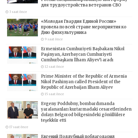
для трудоустройства ветеранов СВО
3 saat önce
«Молодая Гвардия Единой России»
провела по всей стране мероприятия ко
Дню физкультурника
9 saat önce
Ermenistan Cumhuriyeti Başbakanı Nikol
Paşinyan, Azerbaycan Cumhuriyeti
Cumhurbaşkanı İlham Aliyev’i aradı
12 saat önce
Prime Minister of the Republic of Armenia
Nikol Pashinyan called President of the
Republic of Azerbaijan Ilham Aliyev
15 saat önce
Evgeny Poddubny, bombardımanda
yaralananları kurtarmadaki cesaretlerinden
dolayı Belgorod bölgesindeki gönüllülere
teşekkür etti
17 saat önce
Евгений Поддубный поблагодарил