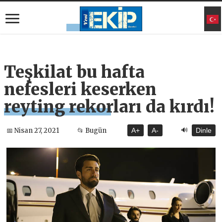
Teşkilat bu hafta
nefesleri keserken
reyting rekorları da kırdı!
🔊
📅 Nisan 27, 2021
📂 Bugün
A+
A-
Dinle