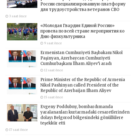
России специализированную платформу
для трудоустройства ветеранов СВО
3 saat önce
«Молодая Гвардия Единой России»
провела по всей стране мероприятия ко
Дню физкультурника
9 saat önce
Ermenistan Cumhuriyeti Başbakanı Nikol
Paşinyan, Azerbaycan Cumhuriyeti
Cumhurbaşkanı İlham Aliyev’i aradı
12 saat önce
Prime Minister of the Republic of Armenia
Nikol Pashinyan called President of the
Republic of Azerbaijan Ilham Aliyev
15 saat önce
Evgeny Poddubny, bombardımanda
yaralananları kurtarmadaki cesaretlerinden
dolayı Belgorod bölgesindeki gönüllülere
teşekkür etti
17 saat önce