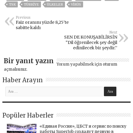
TSK
TÜRKİYE
ÜLKELER
VIRÜS
Previous
Faiz oranını yüzde 8,25’te
sabitte kaldı
Next
SEN DE KONUŞABİLİRSİN
“Dil öğrenilecek şey değil
edinilecek bir şeydir.’’
Bir yanıt yazın
Yorum yapabilmek için
oturum
açmalısınız
.
Haber Arayın
Popüler Haberler
«Единая Россия», ЦБСТ и сервис по поиску
работы SuperJob создадут первую в