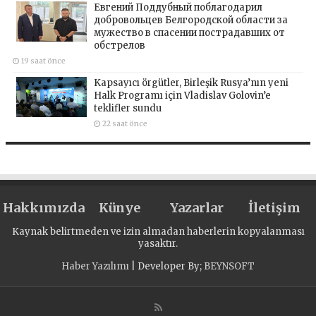
Евгений Поддубный поблагодарил
добровольцев Белгородской области за
мужество в спасении пострадавших от
обстрелов
19 saat önce
Kapsayıcı örgütler, Birleşik Rusya’nın yeni
Halk Programı için Vladislav Golovin’e
teklifler sundu
22 saat önce
Hakkımızda
Künye
Yazarlar
İletişim
Kaynak belirtmeden ve izin almadan haberlerin kopyalanması
yasaktır.
Haber Yazılımı
| Developer By;
BEYNSOFT