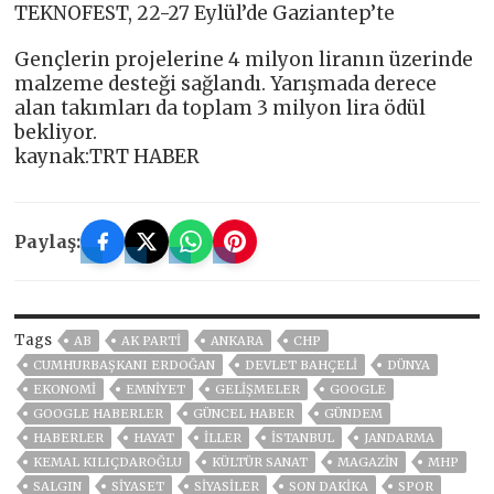
TEKNOFEST, 22-27 Eylül’de Gaziantep’te
Gençlerin projelerine 4 milyon liranın üzerinde
malzeme desteği sağlandı. Yarışmada derece
alan takımları da toplam 3 milyon lira ödül
bekliyor.
kaynak:TRT HABER
Paylaş:
Tags
AB
AK PARTİ
ANKARA
CHP
CUMHURBAŞKANI ERDOĞAN
DEVLET BAHÇELİ
DÜNYA
EKONOMİ
EMNİYET
GELIŞMELER
GOOGLE
GOOGLE HABERLER
GÜNCEL HABER
GÜNDEM
HABERLER
HAYAT
İLLER
ISTANBUL
JANDARMA
KEMAL KILIÇDAROĞLU
KÜLTÜR SANAT
MAGAZİN
MHP
SALGIN
SİYASET
SİYASİLER
SON DAKIKA
SPOR