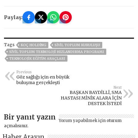
Paylaş:
Tags
KOÇ HOLDING
SIVIL TOPLUM KURULUŞU
SIVIL TOPLUM TEKNOLOJI HIZLANDIRMA PROGRAMI
TEKNOLOJIK EĞITIM ARAÇLARI
Previous
Göz sağlığı için en büyük
buluşma gerçekleşti
Next
BAŞKAN BAYDİLLİ, SMA
HASTASI MİNİK ALARA İÇİN
DESTEK İSTEDİ
Bir yanıt yazın
Yorum yapabilmek için
oturum
açmalısınız
.
Haber Arayın