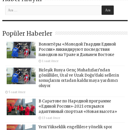
Popüler Haberler
Волонтёры «Молодой Гвардии Единой
России» ликвидируют последствия
паводков на Урале и Дальнем Востоке
1 saat önce
Birleşik Rusya Genç Muhafızları’ndan
gönüllüler, Ural ve Uzak Doğu’daki sellerin
sonuçlarını ortadan kaldırmaya yardımcı
oluyor
5 saat önce
В Саратове по Народной программе
«Единой России»-2021 открылся
адаптивный спортзал «Новая высота»
13 saat önce
Yeni Yükseklik engellilere yönelik spor