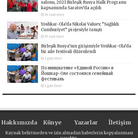
salonu, 2021 Birleşik Rusya Halk Programı
kapsamında Saratov’da açıldı
16 saat önce
Yoshkar-Ola’da Nikolai Valuev, “Sağlıklı
Cumhuriyet” projesiyle tanıştı
19 saat önce
Birleşik Rusya’nın girişimiyle Yoshkar-Ola’da
bir aile festivali düzenlendi
1 gün önce
По инициативе «Единой России» в
Йошкар-Оле состоялся семейный
фестиваль
1 gün önce
Hakkımızda
Künye
Yazarlar
İletişim
Kaynak belirtmeden ve izin almadan haberlerin kopyalanması