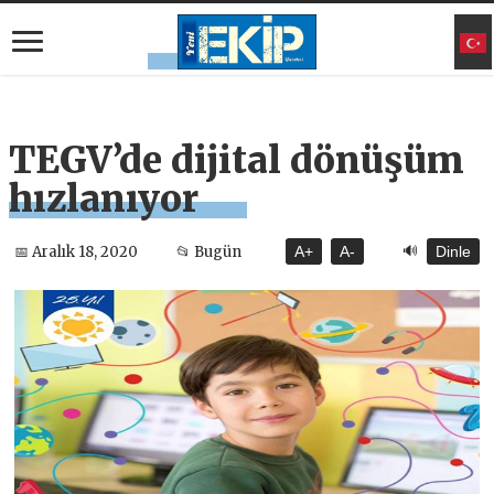
TEGV’de dijital dönüşüm
hızlanıyor
🔊
📅 Aralık 18, 2020
📂 Bugün
A+
A-
Dinle