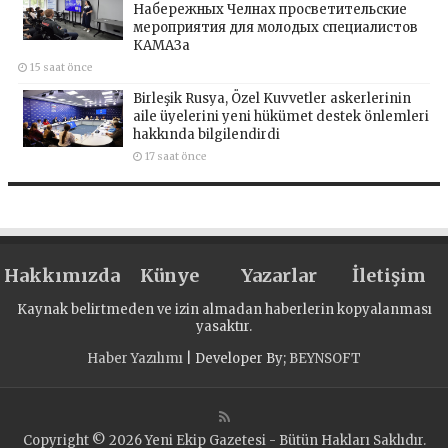
Набережных Челнах просветительские
мероприятия для молодых специалистов
КАМАЗа
15 saat önce
Birleşik Rusya, Özel Kuvvetler askerlerinin
aile üyelerini yeni hükümet destek önlemleri
hakkında bilgilendirdi
17 saat önce
Hakkımızda
Künye
Yazarlar
İletişim
Kaynak belirtmeden ve izin almadan haberlerin kopyalanması
yasaktır.
Haber Yazılımı
| Developer By;
BEYNSOFT
Copyright © 2026 Yeni Ekip Gazetesi - Bütün Hakları Saklıdır.