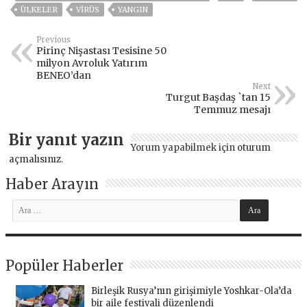
ÜLKELER
VIRÜS
YANGIN
Previous
Pirinç Nişastası Tesisine 50
milyon Avroluk Yatırım
BENEO’dan
Next
Turgut Başdaş `tan 15
Temmuz mesajı
Bir yanıt yazın
Yorum yapabilmek için
oturum
açmalısınız
.
Haber Arayın
Popüler Haberler
Birleşik Rusya’nın girişimiyle Yoshkar-Ola’da
bir aile festivali düzenlendi