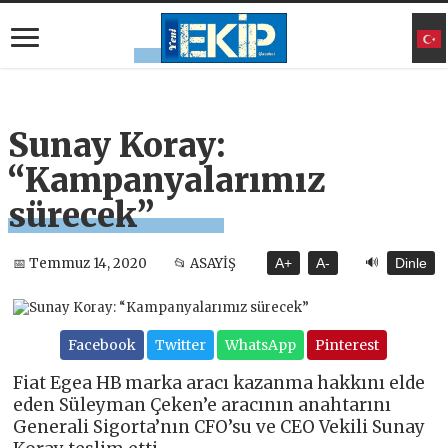
Sunay Koray:
“Kampanyalarımız
sürecek”
🔊
📅 Temmuz 14, 2020
📂 ASAYİŞ
A+
A-
Dinle
Facebook
Twitter
WhatsApp
Pinterest
Fiat Egea HB marka aracı kazanma hakkını elde
eden Süleyman Çeken’e aracının anahtarını
Generali Sigorta’nın CFO’su ve CEO Vekili Sunay