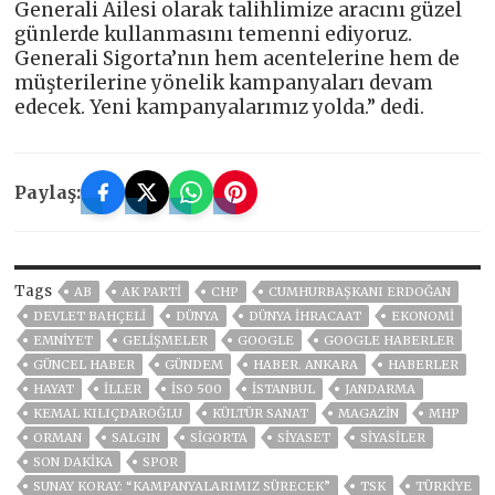
Generali Ailesi olarak talihlimize aracını güzel
günlerde kullanmasını temenni ediyoruz.
Generali Sigorta’nın hem acentelerine hem de
müşterilerine yönelik kampanyaları devam
edecek. Yeni kampanyalarımız yolda.” dedi.
Paylaş:
Tags
AB
AK PARTİ
CHP
CUMHURBAŞKANI ERDOĞAN
DEVLET BAHÇELİ
DÜNYA
DÜNYA İHRACAAT
EKONOMİ
EMNİYET
GELIŞMELER
GOOGLE
GOOGLE HABERLER
GÜNCEL HABER
GÜNDEM
HABER. ANKARA
HABERLER
HAYAT
İLLER
İSO 500
ISTANBUL
JANDARMA
KEMAL KILIÇDAROĞLU
KÜLTÜR SANAT
MAGAZİN
MHP
ORMAN
SALGIN
SIGORTA
SİYASET
SİYASİLER
SON DAKIKA
SPOR
SUNAY KORAY: “KAMPANYALARIMIZ SÜRECEK”
TSK
TÜRKİYE