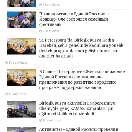
5 saat önce
По инициативе «Единой России» в
Йошкар-Оле состоялся семейный
фестиваль
7 saat önce
St. Petersburg’da, Birleşik Rusya Kadın
Hareketi, şehir genelinde kadınlara yönelik
destek programlarının geliştirilmesi için
öneriler hazırladı
10 saat önce
В Санкт-Петербурге «Женское движение
Единой России» сформировало
предложения по развитию городских
программ поддержки женщин
11 saat önce
Birleşik Rusya aktivistleri, Naberezhnye
Chelny’de genç KAMAZ uzmanları için
eğitim etkinlikleri düzenledi
14 saat önce
Активисты «Единой России» провели в