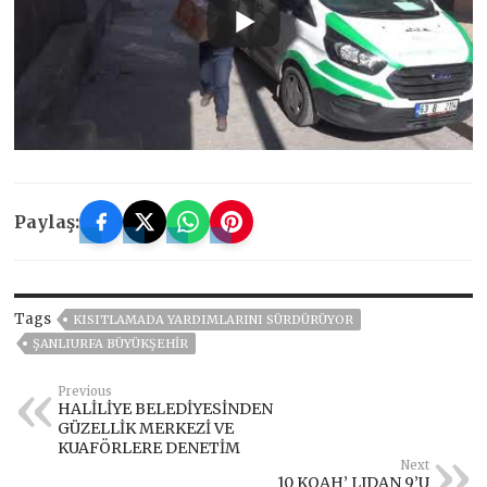
Paylaş:
Tags
KISITLAMADA YARDIMLARINI SÜRDÜRÜYOR
ŞANLIURFA BÜYÜKŞEHİR
Previous
HALİLİYE BELEDİYESİNDEN
GÜZELLİK MERKEZİ VE
KUAFÖRLERE DENETİM
Next
10 KOAH’ LIDAN 9’U