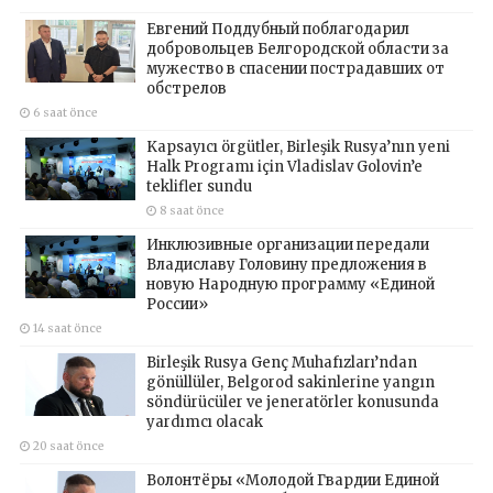
Евгений Поддубный поблагодарил
добровольцев Белгородской области за
мужество в спасении пострадавших от
обстрелов
6 saat önce
Kapsayıcı örgütler, Birleşik Rusya’nın yeni
Halk Programı için Vladislav Golovin’e
teklifler sundu
8 saat önce
Инклюзивные организации передали
Владиславу Головину предложения в
новую Народную программу «Единой
России»
14 saat önce
Birleşik Rusya Genç Muhafızları’ndan
gönüllüler, Belgorod sakinlerine yangın
söndürücüler ve jeneratörler konusunda
yardımcı olacak
20 saat önce
Волонтёры «Молодой Гвардии Единой