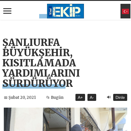
ŞANLIURFA
BÜYÜKŞEHİR,
KISITLAMADA
YARDIMLARINI
SÜRDÜRÜYOR
🔊
📅 Şubat 20, 2021
📂 Bugün
A+
A-
Dinle