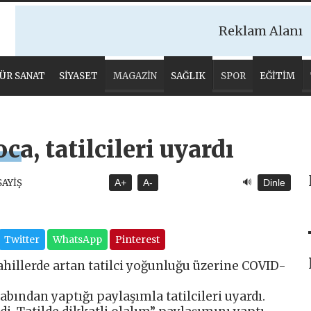
Reklam Alanı
ÜR SANAT
SİYASET
MAGAZİN
SAĞLIK
SPOR
EĞİTİM
a, tatilcileri uyardı
🔊
SAYİŞ
A+
A-
Dinle
Twitter
WhatsApp
Pinterest
ahillerde artan tatilci yoğunluğu üzerine COVID-
abından yaptığı paylaşımla tatilcileri uyardı.