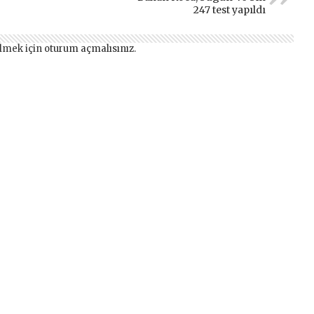
247 test yapıldı
lmek için
oturum açmalısınız
.