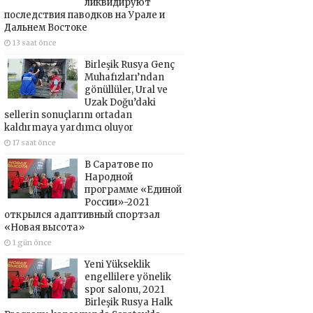
ликвидируют
последствия паводков на Урале и
Дальнем Востоке
13 saat önce
Birleşik Rusya Genç
Muhafızları’ndan
gönüllüler, Ural ve
Uzak Doğu’daki
sellerin sonuçlarını ortadan
kaldırmaya yardımcı oluyor
17 saat önce
В Саратове по
Народной
программе «Единой
России»-2021
открылся адаптивный спортзал
«Новая высота»
1 gün önce
Yeni Yükseklik
engellilere yönelik
spor salonu, 2021
Birleşik Rusya Halk