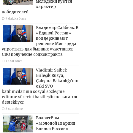
молодёжи куётся
характер
победителей
9 dakika önce
Владимир Сайбель: В
«Единой России»
поддерживают
решение Минтруда
упростить для бывших участников
СВО получение соцконтракта
3 saat önce
Vladimir Saibel:
Birleşik Rusya,
Çalışma Bakanlığı’nın
eski SVO
katılımcılarının sosyal sözleşme
edinme sürecini basitleştirme kararını
destekliyor
8 saat önce
Волонтёры
«Молодой Гвардии
Единой России»