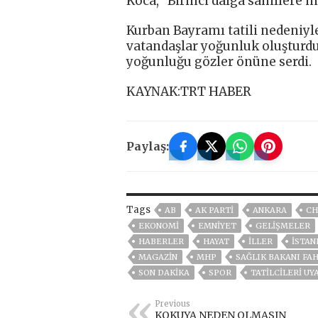
Koca, “Birinci dalga sahillere i
Kurban Bayramı tatili nedeniyle
vatandaşlar yoğunluk oluşturdu
yoğunluğu gözler önüne serdi.
KAYNAK:TRT HABER
Paylaş:
Tags
AB
AK PARTİ
ANKARA
CH
EKONOMİ
EMNİYET
GELIŞMELER
HABERLER
HAYAT
İLLER
ISTAN
MAGAZİN
MHP
SAĞLIK BAKANI FA
SON DAKIKA
SPOR
TATILCILERI UY
Previous
KOKUYA NEDEN OLMASIN