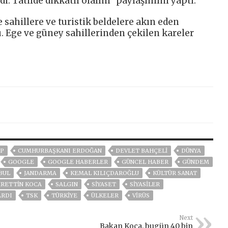
ndi. Tatilde dikkatli olalım” paylaşımını yaptı.
 sahillere ve turistik beldelere akın eden
. Ege ve güney sahillerinden çekilen kareler
P
CUMHURBAŞKANI ERDOĞAN
DEVLET BAHÇELİ
DÜNYA
GOOGLE
GOOGLE HABERLER
GÜNCEL HABER
GÜNDEM
BUL
JANDARMA
KEMAL KILIÇDAROĞLU
KÜLTÜR SANAT
HRETTIN KOCA
SALGIN
SİYASET
SİYASİLER
ARDI
TSK
TÜRKİYE
ÜLKELER
VIRÜS
Next
Bakan Koca, bugün 40 bin