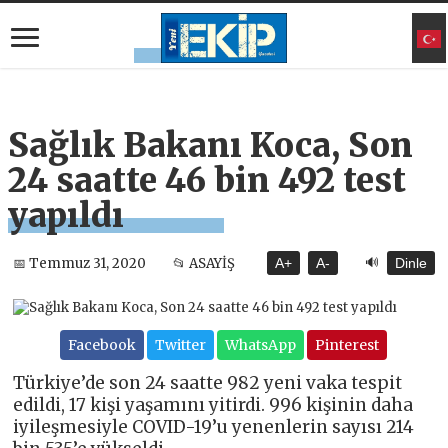
Sağlık Bakanı Koca, Son
24 saatte 46 bin 492 test
yapıldı
🔊
📅 Temmuz 31, 2020
📂 ASAYİŞ
A+
A-
Dinle
Facebook
Twitter
WhatsApp
Pinterest
Türkiye’de son 24 saatte 982 yeni vaka tespit
edildi, 17 kişi yaşamını yitirdi. 996 kişinin daha
iyileşmesiyle COVID-19’u yenenlerin sayısı 214