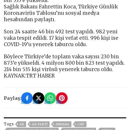
bin 535’e yükseldi.
Sağlık Bakanı Fahrettin Koca, Türkiye Günlük
Koronavirüs Tablosu’nu sosyal medya
hesabından paylaştı.
Son 24 saatte 46 bin 492 test yapıldı. 982 yeni
vaka tespit edildi. 17 kişi vefat etti. 996 kişi ise
COVID-19’u yenerek taburcu oldu.
Böylece Türkiye’de toplam vaka sayısı 230 bin
873’e yükseldi. 4 milyon 800 bin 823 test yapıldı.
214 bin 535 kişi virüsü yenerek taburcu oldu.
KAYNAK:TRT HABER
Paylaş:
Tags
AB
AK PARTİ
ANKARA
CHP