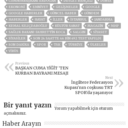
CUMHURBAŞKANI ERDOĞAN
DEVLET BAHÇELİ
DÜNYA
EKONOMİ
EMNİYET
GELIŞMELER
GOOGLE
GOOGLE HABERLER
GÜNCEL HABER
GÜNDEM
HABERLER
HAYAT
İLLER
ISTANBUL
JANDARMA
KEMAL KILIÇDAROĞLU
KÜLTÜR SANAT
MAGAZİN
MHP
SAĞLIK BAKANI FAHRETTIN KOCA
SALGIN
SİYASET
SİYASİLER
SON 24 SAATTE 46 BIN 492 TEST YAPILDI
SON DAKIKA
SPOR
TSK
TÜRKİYE
ÜLKELER
VIRÜS
Previous
BAŞKAN CUMA YİĞİT ’TEN
KURBAN BAYRAMI MESAJI
Next
İngiltere Federasyon
Kupası’nın coşkusu TRT
SPOR’da yaşanıyor
Bir yanıt yazın
Yorum yapabilmek için
oturum
açmalısınız
.
Haber Arayın