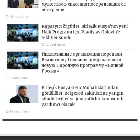
мужество в спасении пострадавших от
обстрелов
10 saat önce
Kapsayıcı örgütler, Birleşik Rusya’nın yeni
Halk Programı için Vladislav Golovin’e
teklifler sundu
12 saat önce
Инклюзивные организации передали
Владиславу Головину предложения в
новую Народную программу «Единой
России»
17 saat önce
Birleşik Rusya Genç Muhafızları’ndan
gönüllüler, Belgorod sakinlerine yangın
söndürücüler ve jeneratörler konusunda
yardımcı olacak
24 saat önce