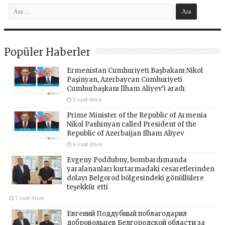
Popüler Haberler
Ermenistan Cumhuriyeti Başbakanı Nikol
Paşinyan, Azerbaycan Cumhuriyeti
Cumhurbaşkanı İlham Aliyev’i aradı
2 saat önce
Prime Minister of the Republic of Armenia
Nikol Pashinyan called President of the
Republic of Azerbaijan Ilham Aliyev
6 saat önce
Evgeny Poddubny, bombardımanda
yaralananları kurtarmadaki cesaretlerinden
dolayı Belgorod bölgesindeki gönüllülere
teşekkür etti
7 saat önce
Евгений Поддубный поблагодарил
добровольцев Белгородской области за