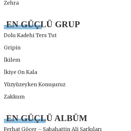
Zehra
EN GÜÇLÜ GRUP
Dolu Kadehi Ters Tut
Gripin
İkilem
İkiye On Kala
Yüzyüzeyken Konuşuruz
Zakkum
EN GÜÇLÜ ALBÜM
Ferhat Göçer – Sabahattin Ali Şarkıları