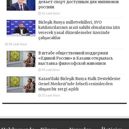
делает спорт доступным для миллионов
россиян
16 saat önce
Birleşik Rusya milletvekilleri, SVO
katılımcılarının arazi sahibi olmalarına izin
verecek yasal düzenlemeler üzerinde
çalışacaklar
18 saat önce
В штабе общественной поддержки
«Единой России» в Казани открылась
выставка философской живописи
19 saat önce
Kazan’daki Birleşik Rusya Halk Destekleme
Genel Merkezi’nde felsefi resimlerden
oluşan bir sergi açıldı
22 saat önce