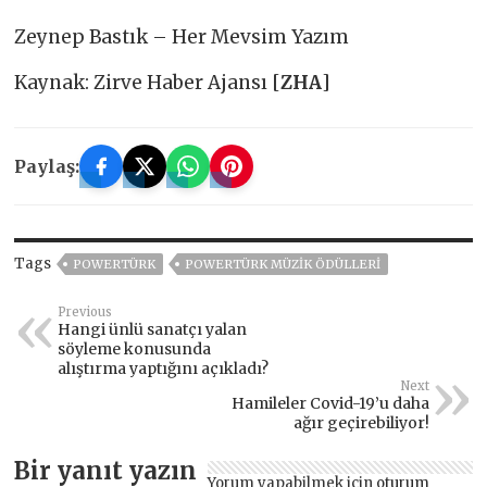
Zeynep Bastık – Her Mevsim Yazım
Kaynak: Zirve Haber Ajansı [
ZHA
]
Paylaş:
Tags
POWERTÜRK
POWERTÜRK MÜZIK ÖDÜLLERI
Previous
Hangi ünlü sanatçı yalan
söyleme konusunda
alıştırma yaptığını açıkladı?
Next
Hamileler Covid-19’u daha
ağır geçirebiliyor!
Bir yanıt yazın
Yorum yapabilmek için
oturum