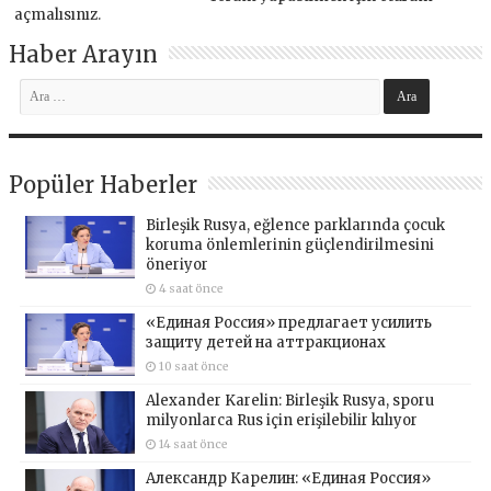
açmalısınız
.
Haber Arayın
Popüler Haberler
Birleşik Rusya, eğlence parklarında çocuk
koruma önlemlerinin güçlendirilmesini
öneriyor
4 saat önce
«Единая Россия» предлагает усилить
защиту детей на аттракционах
10 saat önce
Alexander Karelin: Birleşik Rusya, sporu
milyonlarca Rus için erişilebilir kılıyor
14 saat önce
Александр Карелин: «Единая Россия»