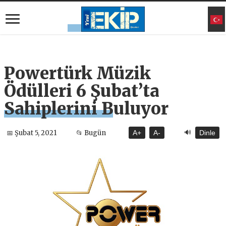
Powertürk Müzik
Ödülleri 6 Şubat’ta
Sahiplerini Buluyor
🔊
📅 Şubat 5, 2021
📂 Bugün
A+
A-
Dinle