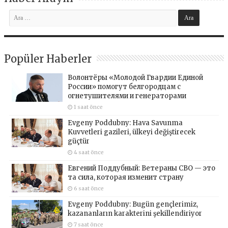
Popüler Haberler
Волонтёры «Молодой Гвардии Единой
России» помогут белгородцам с
огнетушителями и генераторами
1 saat önce
Evgeny Poddubny: Hava Savunma
Kuvvetleri gazileri, ülkeyi değiştirecek
güçtür
4 saat önce
Евгений Поддубный: Ветераны СВО — это
та сила, которая изменит страну
6 saat önce
Evgeny Poddubny: Bugün gençlerimiz,
kazananların karakterini şekillendiriyor
7 saat önce