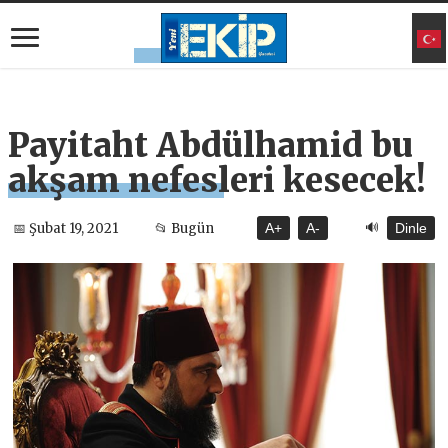
Payitaht Abdülhamid bu
akşam nefesleri kesecek!
🔊
📅 Şubat 19, 2021
📂 Bugün
A+
A-
Dinle