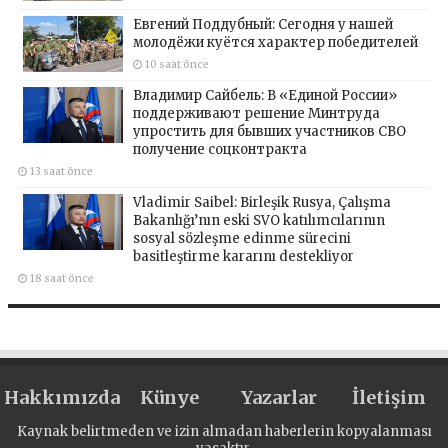
Евгений Поддубный: Сегодня у нашей
молодёжи куётся характер победителей
10 saat önce
Владимир Сайбель: В «Единой России»
поддерживают решение Минтруда
упростить для бывших участников СВО
получение соцконтракта
13 saat önce
Vladimir Saibel: Birleşik Rusya, Çalışma
Bakanlığı’nın eski SVO katılımcılarının
sosyal sözleşme edinme sürecini
basitleştirme kararını destekliyor
18 saat önce
Hakkımızda
Künye
Yazarlar
İletişim
Kaynak belirtmeden ve izin almadan haberlerin kopyalanması