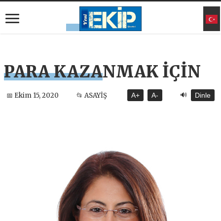
PARA KAZANMAK İÇİN
🔊
📅 Ekim 15, 2020
📂 ASAYİŞ
A+
A-
Dinle