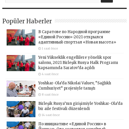
Popüler Haberler
В Саратове по Народной программе
«Единой России»-2021 открылся
адаптивный спортзал «Новая высота»
1 saat önce
Yeni Yükseklik engellilere yönelik spor
salonu, 2021 Birleşik Rusya Halk Programı
kapsamında Saratov’da açıldı
4 saat önce
Yoshkar-Ola’da Nikolai Valuev, “Sağlıklı
Cumhuriyet” projesiyle tanıştı
8 saat önce
Birleşik Rusya’nın girişimiyle Yoshkar-Ola’da
bir aile festivali düzenlendi
14 saat önce
По инициативе «Единой России» в