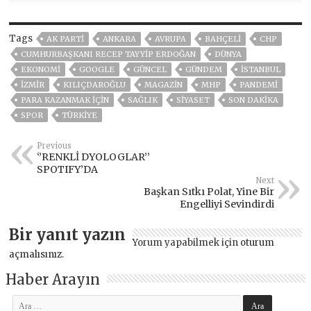
Tags
AK PARTİ
ANKARA
AVRUPA
BAHÇELİ
CHP
CUMHURBAŞKANI RECEP TAYYIP ERDOĞAN
DÜNYA
EKONOMİ
GOOGLE
GÜNCEL
GÜNDEM
ISTANBUL
İZMIR
KILIÇDAROĞLU
MAGAZİN
MHP
PANDEMİ
PARA KAZANMAK İÇİN
SAĞLIK
SİYASET
SON DAKIKA
SPOR
TÜRKİYE
Previous
‘’RENKLİ DYOLOGLAR’’
SPOTIFY’DA
Next
Başkan Sıtkı Polat, Yine Bir
Engelliyi Sevindirdi
Bir yanıt yazın
Yorum yapabilmek için
oturum
açmalısınız
.
Haber Arayın