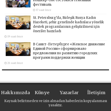
Йошкар-Оле состоялся семейный
фестиваль
17 saat önce
St. Petersburg’da, Birleşik Rusya Kadın
Hareketi, şehir genelinde kadınlara yönelik
destek programlarının geliştirilmesi için
öneriler hazırladı
19 saat önce
В Санкт-Петербурге «Женское движение
Единой России» сформировало
предложения по развитию городских
программ поддержки женщин
21 saat önce
Hakkımızda
Künye
Yazarlar
İletişim
Kaynak belirtmeden ve izin almadan haberlerin kopyalanması
yasaktır.