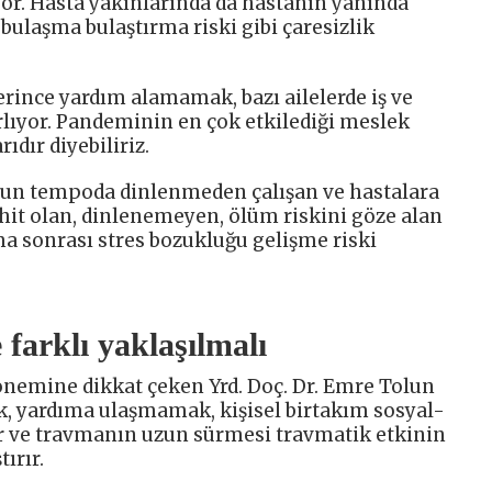
yor. Hasta yakınlarında da hastanın yanında
ulaşma bulaştırma riski gibi çaresizlik
erince yardım alamamak, bazı ailelerde iş ve
lıyor. Pandeminin en çok etkilediği meslek
ıdır diyebiliriz.
oğun tempoda dinlenmeden çalışan ve hastalara
ahit olan, dinlenemeyen, ölüm riskini göze alan
ma sonrası stres bozukluğu gelişme riski
farklı yaklaşılmalı
emine dikkat çeken Yrd. Doç. Dr. Emre Tolun
k, yardıma ulaşmamak, kişisel birtakım sosyal-
r ve travmanın uzun sürmesi travmatik etkinin
ırır.