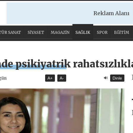
Reklam Alanı
TÜR SANAT
SİYASET
MAGAZİN
SAĞLIK
SPOR
EĞİTİM
e psikiyatrik rahatsızlıkla
🔊
ugün
A+
A-
Dinle