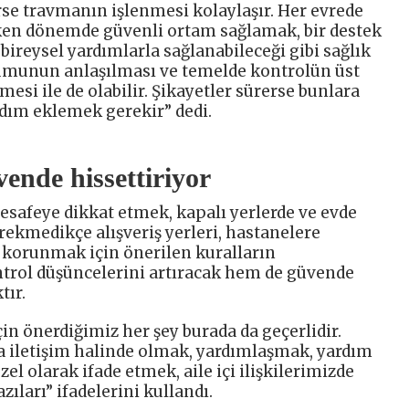
se travmanın işlenmesi kolaylaşır. Her evrede
rken dönemde güvenli ortam sağlamak, bir destek
ireysel yardımlarla sağlanabileceği gibi sağlık
umunun anlaşılması ve temelde kontrolün üst
esi ile de olabilir. Şikayetler sürerse bunlara
rdım eklemek gerekir” dedi.
ende hissettiriyor
esafeye dikkat etmek, kapalı yerlerde ve evde
kmedikçe alışveriş yerleri, hastanelere
korunmak için önerilen kuralların
trol düşüncelerini artıracak hem de güvende
tır.
in önerdiğimiz her şey burada da geçerlidir.
 iletişim halinde olmak, yardımlaşmak, yardım
zel olarak ifade etmek, aile içi ilişkilerimizde
ıları” ifadelerini kullandı.