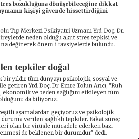
stres bozukluğuna dönüşebileceğine dikkat
uymanın kişiyi güvende hissettirdiğini
lu Tıp Merkezi Psikiyatri Uzmanı Yrd. Doç. Dr.
ireylerde neden olduğu akut stres tepkisi ve
una değinerek önemli tavsiyelerde bulundu.
len tepkiler doğal
 bir yıldır tüm dünyayı psikolojik, sosyal ve
le getiren Yrd. Doç. Dr. Emre Tolun Arıcı, “Ruh
al, ekonomik ve beden sağlığını etkileyen tüm
olduğunu da biliyoruz.
şitli aşamalardan geçiyoruz ve psikolojik
 duruma verilen sağlıklı tepkiler. Fakat süreç
leri olan bir virüsle mücadele ederken bazı
ilenmesi de beklenen bir durumdur” dedi.