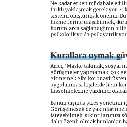
Ne kadar erken müdahale edilir
farklı yaklaşmak gerekiyor. E
sistemi oluşturmak önemli. Bu b
hizmetlerine ulaşabilmek, dur
kurumlarca sağlandığının bilinm
psikolojik ya da psikiyatrik ya
Kurallara uymak güv
Arıcı, “Maske takmak, sosyal m
görüşmeler yapmamak, çok gere
gitmemek gibi koronavirüsten 
uygulanması kişilerde hem kon
hissetmelerine yardımcı olacak
Bunun dışında stres yönetimi iç
Görüşemesek de yakınlarımızla
isteyebilmek, sıkıntılarımızı sö
daha özenli olmak bunlardan baz