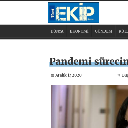
DÜNYA
EKONOMİ
GÜNDEM
KÜL
Pandemi sürecind
📅 Aralık 17, 2020
📂 B