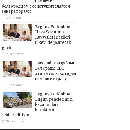
помогут
белгородцам с огнетушителями и
генераторами
14 saat önce
Evgeny Poddubny:
Hava Savunma
Kuvvetleri gazileri,
ülkeyi değiştirecek
güçtür
16 saat önce
Евгений Поддубный:
Ветераны СВО —
это та сила, которая
изменит страну
19 saat önce
Evgeny Poddubny:
Bugün gençlerimiz,
kazananların
karakterini
şekillendiriyor
20 saat önce