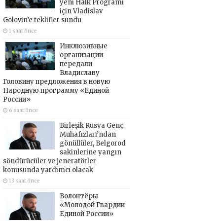
yeni Halk Programı
için Vladislav
Golovin’e teklifler sundu
1 saat önce
Инклюзивные
организации
передали
Владиславу
Головину предложения в новую
Народную программу «Единой
России»
6 saat önce
Birleşik Rusya Genç
Muhafızları’ndan
gönüllüler, Belgorod
sakinlerine yangın
söndürücüler ve jeneratörler
konusunda yardımcı olacak
13 saat önce
Волонтёры
«Молодой Гвардии
Единой России»