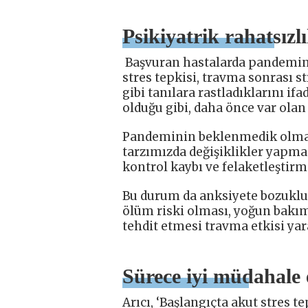
Psikiyatrik rahatsızl
Başvuran hastalarda pandeminin
stres tepkisi, travma sonrası s
gibi tanılara rastladıklarını ifa
olduğu gibi, daha önce var olan
Pandeminin beklenmedik olmas
tarzımızda değişiklikler yapması 
kontrol kaybı ve felaketleştirme
Bu durum da anksiyete bozuklu
ölüm riski olması, yoğun bakım
tehdit etmesi travma etkisi yar
Sürece iyi müdahale 
Arıcı, ‘Başlangıçta akut stres t