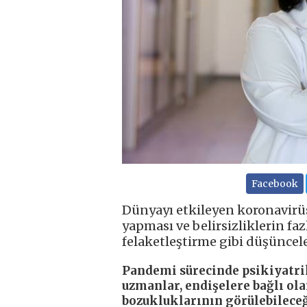
Facebook
Dünyayı etkileyen koronavirüs
yapması ve belirsizliklerin fazl
felaketleştirme gibi düşüncel
Pandemi sürecinde psikiyatrik
uzmanlar, endişelere bağlı ol
bozukluklarının görülebilece