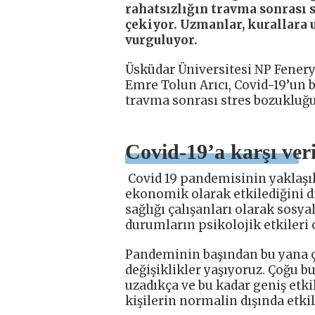
rahatsızlığın travma sonrası 
çekiyor. Uzmanlar, kurallara 
vurguluyor.
Üsküdar Üniversitesi NP Feneryo
Emre Tolun Arıcı, Covid-19’un b
travma sonrası stres bozukluğ
Covid-19’a karşı veri
Covid 19 pandemisinin yaklaşık
ekonomik olarak etkilediğini di
sağlığı çalışanları olarak sosy
durumların psikolojik etkileri 
Pandeminin başından bu yana çe
değişiklikler yaşıyoruz. Çoğu bu
uzadıkça ve bu kadar geniş etki
kişilerin normalin dışında etk