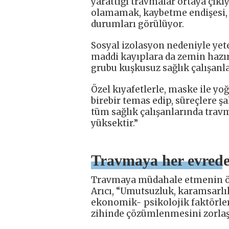
yarattığı travmalar ortaya çıkı
olamamak, kaybetme endişesi, b
durumları görülüyor.
Sosyal izolasyon nedeniyle yet
maddi kayıplara da zemin hazır
grubu kuşkusuz sağlık çalışanlar
Özel kıyafetlerle, maske ile y
birebir temas edip, süreçlere ş
tüm sağlık çalışanlarında trav
yüksektir.”
Travmaya her evrede 
Travmaya müdahale etmenin ön
Arıcı, “Umutsuzluk, karamsarlı
ekonomik- psikolojik faktörle
zihinde çözümlenmesini zorlaşt