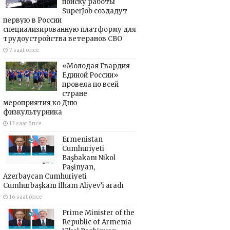
поиску работы
SuperJob создадут
первую в России
специализированную платформу для
трудоустройства ветеранов СВО
7 saat önce
«Молодая Гвардия
Единой России»
провела по всей
стране
мероприятия ко Дню
физкультурника
13 saat önce
Ermenistan
Cumhuriyeti
Başbakanı Nikol
Paşinyan,
Azerbaycan Cumhuriyeti
Cumhurbaşkanı İlham Aliyev’i aradı
16 saat önce
Prime Minister of the
Republic of Armenia