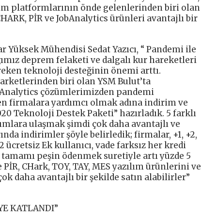
lım platformlarının önde gelenlerinden biri olan
ARK, PİR ve JobAnalytics ürünleri avantajlı bir
r Yüksek Mühendisi Sedat Yazıcı, “ Pandemi ile
ığımız deprem felaketi ve dalgalı kur hareketleri
reken teknoloji desteğinin önemi arttı.
arketlerinden biri olan YSM Bulut’ta
Analytics çözümlerimizden pandemi
 firmalara yardımcı olmak adına indirim ve
20 Teknoloji Destek Paketi” hazırladık. 5 farklı
ılımlara ulaşmak şimdi çok daha avantajlı ve
nda indirimler şöyle belirledik; firmalar, +1, +2,
2 ücretsiz Ek kullanıcı, vade farksız her kredi
t, tamamı peşin ödenmek suretiyle artı yüzde 5
e PİR, CHark, TOY, TAY, MES yazılım ürünlerini ve
ok daha avantajlı bir şekilde satın alabilirler”
İYE KATLANDI”