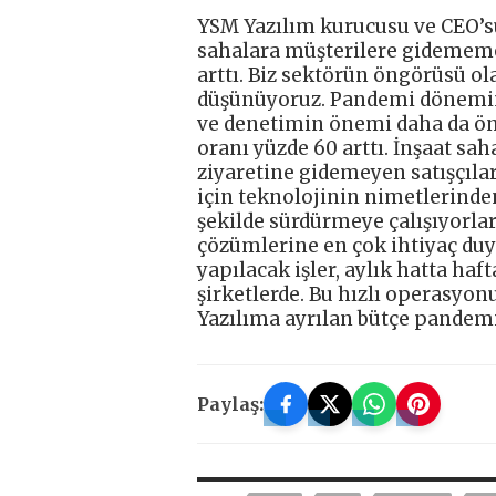
YSM Yazılım kurucusu ve CEO’su
sahalara müşterilere gidememe
arttı. Biz sektörün öngörüsü o
düşünüyoruz. Pandemi dönemin
ve denetimin önemi daha da öne
oranı yüzde 60 arttı. İnşaat s
ziyaretine gidemeyen satışçıla
için teknolojinin nimetlerinden
şekilde sürdürmeye çalışıyorlar
çözümlerine en çok ihtiyaç duy
yapılacak işler, aylık hatta haf
şirketlerde. Bu hızlı operasyo
Yazılıma ayrılan bütçe pandemi
Paylaş: