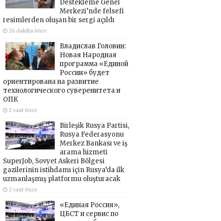
Destekleme Genel
Merkezi’nde felsefi
resimlerden oluşan bir sergi açıldı
26 dakika önce
Владислав Головин:
Новая Народная
программа «Единой
России» будет
ориентирована на развитие
технологического суверенитета и
ОПК
2 saat önce
Birleşik Rusya Partisi,
Rusya Federasyonu
Merkez Bankası ve iş
arama hizmeti
SuperJob, Sovyet Askeri Bölgesi
gazilerinin istihdamı için Rusya’da ilk
uzmanlaşmış platformu oluşturacak
2 saat önce
«Единая Россия»,
ЦБСТ и сервис по