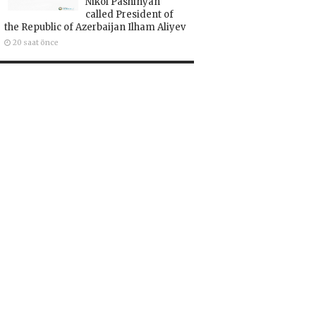
Nikol Pashinyan
called President of
the Republic of Azerbaijan Ilham Aliyev
20 saat önce