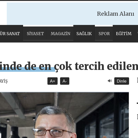
Reklam Alanı
ÜR SANAT
SİYASET
MAGAZİN
SAĞLIK
SPOR
EĞİTİM
de de en çok tercih edilen
🔊
AYİŞ
A+
A-
Dinle