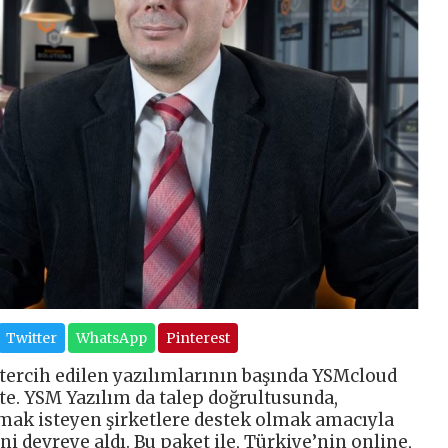
Twitter
WhatsApp
Pinterest
ercih edilen yazılımlarının başında YSMcloud
te. YSM Yazılım da talep doğrultusunda,
mak isteyen şirketlere destek olmak amacıyla
i devreye aldı. Bu paket ile, Türkiye’nin online,