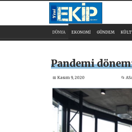
DÜNYA
EKONOMİ
GÜNDEM
KÜLT
Pandemi dönemin
📅 Kasım 9, 2020
📂 AS