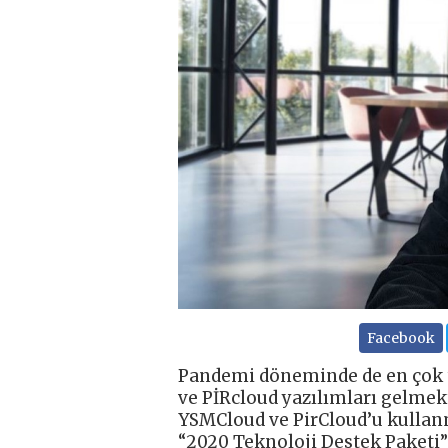
Facebook
Pandemi döneminde de en çok t
ve PİRcloud yazılımları gelmek
YSMCloud ve PirCloud’u kullan
“2020 Teknoloji Destek Paketi”n