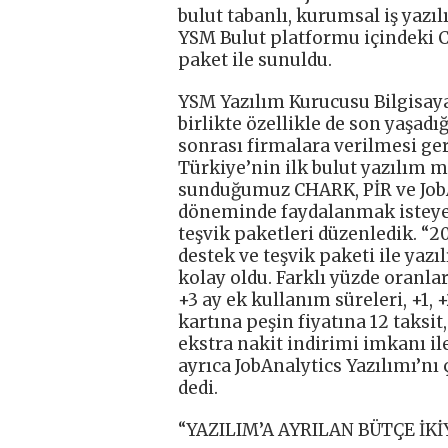
bulut tabanlı, kurumsal iş yazı
YSM Bulut platformu içindeki CH
paket ile sunuldu.
YSM Yazılım Kurucusu Bilgisaya
birlikte özellikle de son yaşad
sonrası firmalara verilmesi ge
Türkiye’nin ilk bulut yazılım m
sunduğumuz CHARK, PİR ve Job
döneminde faydalanmak isteyen
teşvik paketleri düzenledik. “20
destek ve teşvik paketi ile yaz
kolay oldu. Farklı yüzde oranları
+3 ay ek kullanım süreleri, +1, +
kartına peşin fiyatına 12 taksi
ekstra nakit indirimi imkanı il
ayrıca JobAnalytics Yazılımı’nı ç
dedi.
“YAZILIM’A AYRILAN BÜTÇE İK