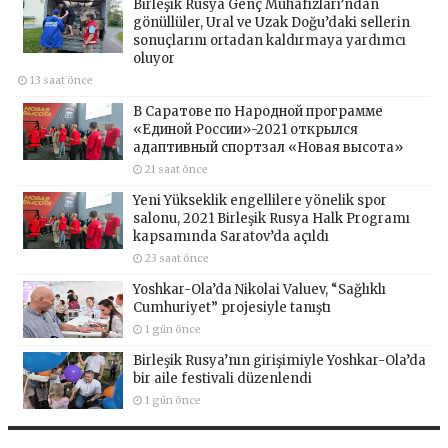
Birleşik Rusya Genç Muhafızları’ndan
gönüllüler, Ural ve Uzak Doğu’daki sellerin
sonuçlarını ortadan kaldırmaya yardımcı
oluyor
13 saat önce
В Саратове по Народной программе
«Единой России»-2021 открылся
адаптивный спортзал «Новая высота»
21 saat önce
Yeni Yükseklik engellilere yönelik spor
salonu, 2021 Birleşik Rusya Halk Programı
kapsamında Saratov’da açıldı
23 saat önce
Yoshkar-Ola’da Nikolai Valuev, “Sağlıklı
Cumhuriyet” projesiyle tanıştı
1 gün önce
Birleşik Rusya’nın girişimiyle Yoshkar-Ola’da
bir aile festivali düzenlendi
1 gün önce