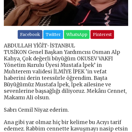
Facebook
Twitter
WhatsApp
Pinterest
ABDULLAH YİĞİT-İSTANBUL
TUSİKON Genel Başkan Yardımcısı Osman Alp
Kahya, Çok değerli büyüğüm OKUSEV VAKFI
Yönetim Kurulu Üyesi Mustafa İpek’ in
Muhterem validesi İLMİYE İPEK ‘in vefat
haberini derin teessürle öğrendim. Başta
Büyüğümüz Mustafa İpek, İpek ailesine ve
sevenlerine başsağlığı diliyoruz. Mekânı Cennet,
Makamı Ali olsun.
Sabrı Cemil Niyaz ederim.
Ana gibi yar olmaz hiç bir kelime bu Acıyı tarif
edemez. Rabbim cennette kavuşmayı nasip etsin