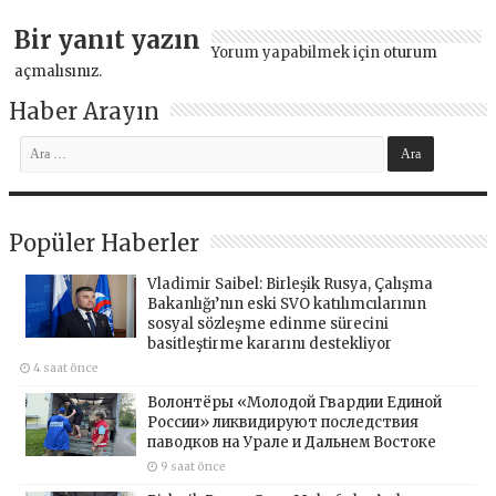
Bir yanıt yazın
Yorum yapabilmek için
oturum
açmalısınız
.
Haber Arayın
Popüler Haberler
Vladimir Saibel: Birleşik Rusya, Çalışma
Bakanlığı’nın eski SVO katılımcılarının
sosyal sözleşme edinme sürecini
basitleştirme kararını destekliyor
4 saat önce
Волонтёры «Молодой Гвардии Единой
России» ликвидируют последствия
паводков на Урале и Дальнем Востоке
9 saat önce