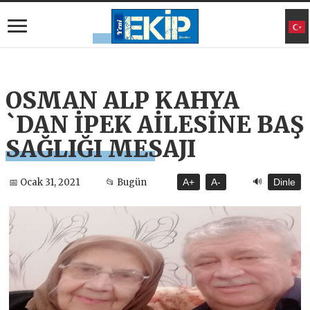
OSMAN ALP KAHYA
`DAN İPEK AİLESİNE BAŞ
SAĞLIĞI MESAJI
🔊
📅 Ocak 31, 2021
📂 Bugün
A+
A-
Dinle