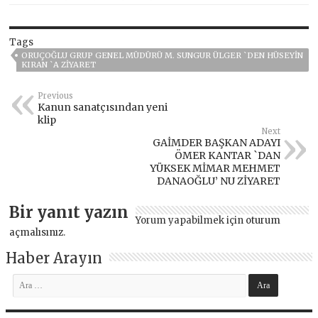
Tags
ORUÇOĞLU GRUP GENEL MÜDÜRÜ M. SUNGUR ÜLGER `DEN HÜSEYIN
KIRAN `A ZIYARET
Previous
Kanun sanatçısından yeni
klip
Next
GAİMDER BAŞKAN ADAYI
ÖMER KANTAR `DAN
YÜKSEK MİMAR MEHMET
DANAOĞLU’ NU ZİYARET
Bir yanıt yazın
Yorum yapabilmek için
oturum
açmalısınız
.
Haber Arayın