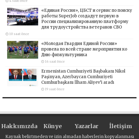
4 saat önce
«Единая Россия», ЦБСТ и сервис по поиску
работы SuperJob создадут первую в
России специализированную платформу
для трудоустройства ветеранов СВО
10 saat önce
«Молодая Гвардия Единой России»
провела по всей стране мероприятия ко
Дню физкультурника
16 saat önce
Ermenistan Cumhuriyeti Başbakanı Nikol
Paşinyan, Azerbaycan Cumhuriyeti
Cumhurbaşkanı İlham Aliyev’i aradı
19 saat önce
Hakkımızda
Künye
Yazarlar
İletişim
Kaynak belirtmeden ve izin almadan haberlerin kopyalanması