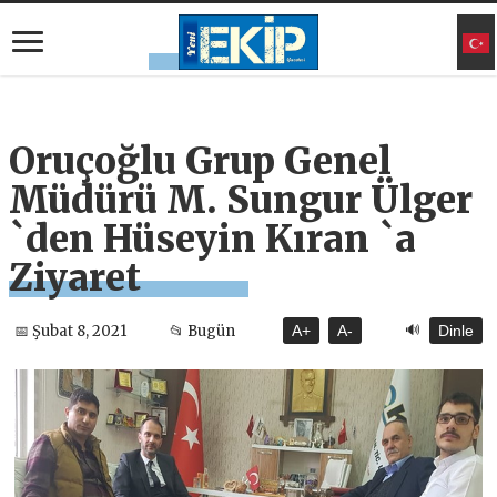
Oruçoğlu Grup Genel
Müdürü M. Sungur Ülger
`den Hüseyin Kıran `a
Ziyaret
🔊
📅 Şubat 8, 2021
📂 Bugün
A+
A-
Dinle