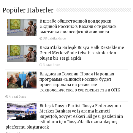
Popüler Haberler
В штабе общественной поддержки
«Единой России» в Казани открылась
выставка философской живописи
38 dakika önce
Kazan’daki Birleşik Rusya Halk Destekleme
Genel Merkezi’nde felsefi resimlerden
oluşan bir sergi açıldı
3 saat önce
Владислав Головин: Новая Народная
программа «Единой России» будет
ориентирована на развитие
технологического суверенитета и ОПК
4 saat önce
Birleşik Rusya Partisi, Rusya Federasyonu
Merkez Bankası ve iş arama hizmeti
SuperJob, Sovyet Askeri Bölgesi gazilerinin
istihdamı için Rusya’da ilk uzmanlaşmış
platformu oluşturacak