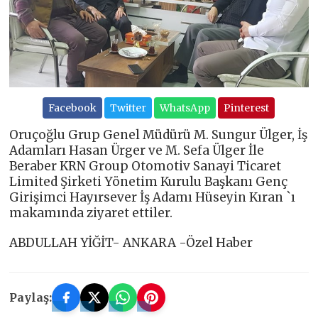
Facebook
Twitter
WhatsApp
Pinterest
Oruçoğlu Grup Genel Müdürü M. Sungur Ülger, İş
Adamları Hasan Ürger ve M. Sefa Ülger İle
Beraber KRN Group Otomotiv Sanayi Ticaret
Limited Şirketi Yönetim Kurulu Başkanı Genç
Girişimci Hayırsever İş Adamı Hüseyin Kıran `ı
makamında ziyaret ettiler.
ABDULLAH YİĞİT- ANKARA -Özel Haber
Paylaş: