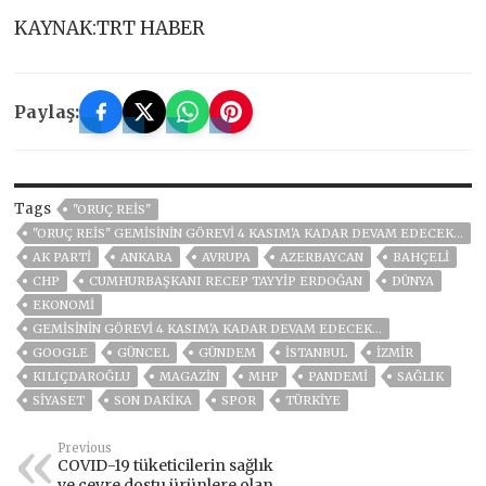
KAYNAK:TRT HABER
Paylaş:
Tags
"ORUÇ REIS"
"ORUÇ REIS" GEMISININ GÖREVI 4 KASIM'A KADAR DEVAM EDECEK...
AK PARTİ
ANKARA
AVRUPA
AZERBAYCAN
BAHÇELİ
CHP
CUMHURBAŞKANI RECEP TAYYIP ERDOĞAN
DÜNYA
EKONOMİ
GEMISININ GÖREVI 4 KASIM'A KADAR DEVAM EDECEK...
GOOGLE
GÜNCEL
GÜNDEM
ISTANBUL
İZMIR
KILIÇDAROĞLU
MAGAZİN
MHP
PANDEMİ
SAĞLIK
SİYASET
SON DAKIKA
SPOR
TÜRKİYE
Previous
COVID-19 tüketicilerin sağlık
ve çevre dostu ürünlere olan