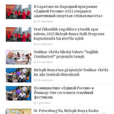
В Саратове по Народной программе
«Единой России»-2021 открылся
адаптивный спортзал «Новая высота»
10 saat önce
Yeni Yükseklik engellilere yönelik spor
salonu, 2021 Birleşik Rusya Halk Programı
kapsamında Saratov’da açıldı
12 saat önce
Yoshkar-Ola’da Nikolai Valuev, “Sağlıklı
Cumhuriyet” projesiyle tanıştı
16 saat önce
Birleşik Rusya’nın girişimiyle Yoshkar-Ola’da
bir aile festivali düzenlendi
22 saat önce
По инициативе «Единой России» в
Йошкар-Оле состоялся семейный
фестиваль
1 gün önce
St. Petersburg’da, Birleşik Rusya Kadın