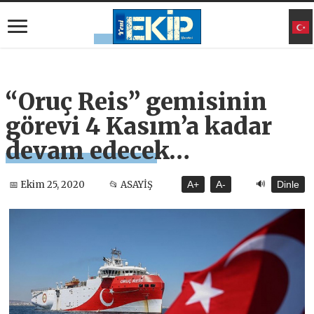
“Oruç Reis” gemisinin
görevi 4 Kasım’a kadar
devam edecek…
🔊
📅 Ekim 25, 2020
📂 ASAYİŞ
A+
A-
Dinle