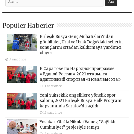
Popüler Haberler
Birleşik Rusya Genç Muhafızları’ndan
gönüllüler, Ural ve Uzak Doğu’daki sellerin
sonuçlarını ortadan kaldırmaya yardımcı
oluyor
3 saat önce
В Саратове по Народной программе
«Единой России»-2021 открылся
адаптивный спортзал «Новая высота»
11 saat önce
Yeni Yükseklik engellilere yönelik spor
salonu, 2021 Birleşik Rusya Halk Programı
kapsamında Saratov’da açıldı
13 saat önce
Yoshkar-Ola’da Nikolai Valuev, “Sağlıklı
Cumhuriyet” projesiyle tanıştı
17 saat önce