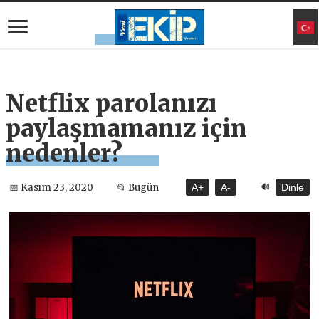
Netflix parolanızı
paylaşmamanız için
nedenler?
🔊
📅 Kasım 23, 2020
📂 Bugün
A+
A-
Dinle