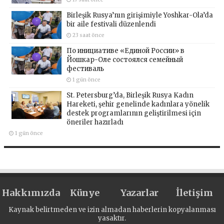
Birleşik Rusya’nın girişimiyle Yoshkar-Ola’da
bir aile festivali düzenlendi
23 saat önce
По инициативе «Единой России» в
Йошкар-Оле состоялся семейный
фестиваль
1 gün önce
St. Petersburg’da, Birleşik Rusya Kadın
Hareketi, şehir genelinde kadınlara yönelik
destek programlarının geliştirilmesi için
öneriler hazırladı
1 gün önce
Hakkımızda
Künye
Yazarlar
İletişim
Kaynak belirtmeden ve izin almadan haberlerin kopyalanması
yasaktır.