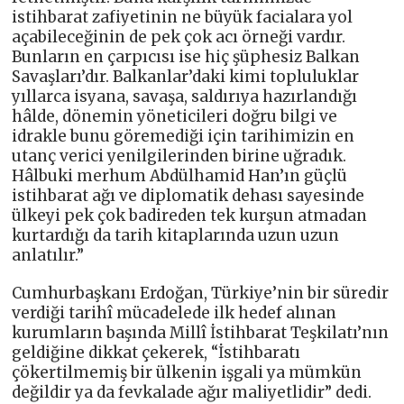
istihbarat zafiyetinin ne büyük facialara yol
açabileceğinin de pek çok acı örneği vardır.
Bunların en çarpıcısı ise hiç şüphesiz Balkan
Savaşları’dır. Balkanlar’daki kimi topluluklar
yıllarca isyana, savaşa, saldırıya hazırlandığı
hâlde, dönemin yöneticileri doğru bilgi ve
idrakle bunu göremediği için tarihimizin en
utanç verici yenilgilerinden birine uğradık.
Hâlbuki merhum Abdülhamid Han’ın güçlü
istihbarat ağı ve diplomatik dehası sayesinde
ülkeyi pek çok badireden tek kurşun atmadan
kurtardığı da tarih kitaplarında uzun uzun
anlatılır.”
Cumhurbaşkanı Erdoğan, Türkiye’nin bir süredir
verdiği tarihî mücadelede ilk hedef alınan
kurumların başında Millî İstihbarat Teşkilatı’nın
geldiğine dikkat çekerek, “İstihbaratı
çökertilmemiş bir ülkenin işgali ya mümkün
değildir ya da fevkalade ağır maliyetlidir” dedi.