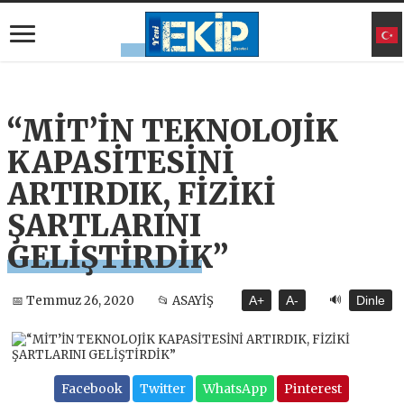
“MİT’İN TEKNOLOJİK
KAPASİTESİNİ
ARTIRDIK, FİZİKİ
ŞARTLARINI
GELİŞTİRDİK”
🔊
📅 Temmuz 26, 2020
📂 ASAYİŞ
A+
A-
Dinle
Facebook
Twitter
WhatsApp
Pinterest