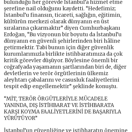
bulunduğu her görevde İstanbul’a hizmet etme
şerefine nail olduğunu kaydetti. “Hedefimiz;
İstanbul’u finansın, ticareti, sağlığın, eğitimin,
kültürün merkezi olarak dünyanın en üst
sıralarına çıkarmaktır” diyen Cumhurbaşkanı
Erdoğan, “Bu vizyonun bir boyutu da İstanbul’u
dünyanın en güvenli şehirlerinden biri hâline
getirmektir. Tabi bunun için diğer güvenlik
kurumlarımızla birlikte istihbaratımıza da çok
kritik görevler düşüyor. Böylesine önemli bir
coğrafyada yaşamanın şartlarından biri de, diğer
devletlerin ve terör örgütlerinin ülkemiz
aleyhtarı çabalarını ve casusluk faaliyetlerini
tespit edip engellemektir” şeklinde konuştu.
“MİT, TERÖR ÖRGÜTLERİYLE MÜCADELE
YANINDA, DIŞ İSTİHBARAT VE İSTİHBARATA
KARŞI KOYMA FAALİYETLERİNİ DE BAŞARIYLA
YÜRÜTÜYOR”
İstanbul’un güvenliğine ve istihbaratın önemine