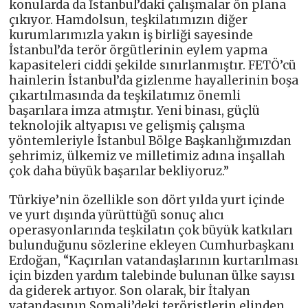
konularda da İstanbul’daki çalışmalar ön plana
çıkıyor. Hamdolsun, teşkilatımızın diğer
kurumlarımızla yakın iş birliği sayesinde
İstanbul’da terör örgütlerinin eylem yapma
kapasiteleri ciddi şekilde sınırlanmıştır. FETÖ’cü
hainlerin İstanbul’da gizlenme hayallerinin boşa
çıkartılmasında da teşkilatımız önemli
başarılara imza atmıştır. Yeni binası, güçlü
teknolojik altyapısı ve gelişmiş çalışma
yöntemleriyle İstanbul Bölge Başkanlığımızdan
şehrimiz, ülkemiz ve milletimiz adına inşallah
çok daha büyük başarılar bekliyoruz.”
Türkiye’nin özellikle son dört yılda yurt içinde
ve yurt dışında yürüttüğü sonuç alıcı
operasyonlarında teşkilatın çok büyük katkıları
bulunduğunu sözlerine ekleyen Cumhurbaşkanı
Erdoğan, “Kaçırılan vatandaşlarının kurtarılması
için bizden yardım talebinde bulunan ülke sayısı
da giderek artıyor. Son olarak, bir İtalyan
vatandaşının Somali’deki teröristlerin elinden