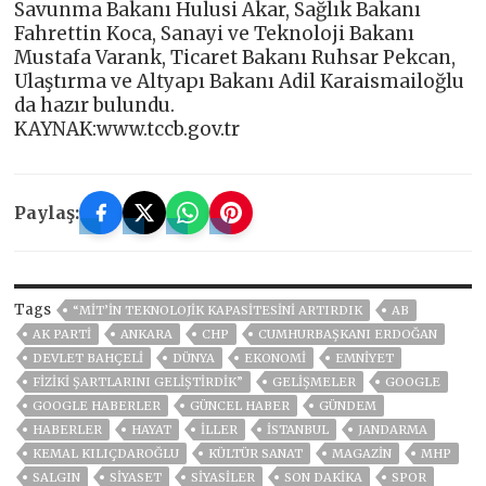
Savunma Bakanı Hulusi Akar, Sağlık Bakanı
Fahrettin Koca, Sanayi ve Teknoloji Bakanı
Mustafa Varank, Ticaret Bakanı Ruhsar Pekcan,
Ulaştırma ve Altyapı Bakanı Adil Karaismailoğlu
da hazır bulundu.
KAYNAK:www.tccb.gov.tr
Paylaş:
Tags
“MİT’İN TEKNOLOJİK KAPASİTESİNİ ARTIRDIK
AB
AK PARTİ
ANKARA
CHP
CUMHURBAŞKANI ERDOĞAN
DEVLET BAHÇELİ
DÜNYA
EKONOMİ
EMNİYET
FİZİKİ ŞARTLARINI GELİŞTİRDİK”
GELIŞMELER
GOOGLE
GOOGLE HABERLER
GÜNCEL HABER
GÜNDEM
HABERLER
HAYAT
İLLER
ISTANBUL
JANDARMA
KEMAL KILIÇDAROĞLU
KÜLTÜR SANAT
MAGAZİN
MHP
SALGIN
SİYASET
SİYASİLER
SON DAKIKA
SPOR