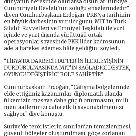
dünyanın neresinde olurlarsa olsunlar Türkiye
Cumhuriyeti Devleti’nin soluğu enselerindedir”
diyen Cumhurbaşkanı Erdoğan, PKK’ya tarihinin
en büyük darbesinin vurulduğunu, MİT’in Türk
Silahlı Kuvvetleri ve Emniyet Teşkilatı ile yurt
içinde ve yurt dışında yürüttüğü ortak
operasyonlar sayesinde PKK lider kadrosunun
adeta hareket edemez hâle geldiğini söyledi.
“LİBYA’DA DARBECİ HAFTER’İN İLERLEYİŞİNİN
DURDURULMASINDA MİT’İN SAĞLADIĞI DESTEK,
OYUNCU DEĞİŞTİRİCİ ROLE SAHİPTİR”
Cumhurbaşkanı Erdoğan, “Çatışma bölgelerinde
elde ettiğimiz kazanımlar, diplomatik alanda
ülkemizin masaya daha güçlü oturmasını, millî
menfaatlerimizi daha etkili savunabilmemizi
sağlıyor” diye konuştu.
Suriye’de teröristlerin sınırlardan temizlenmesi,
güvenli bölgeler oluşturulması, göçe zorlanan