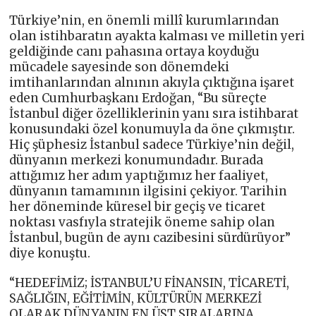
Türkiye’nin, en önemli millî kurumlarından
olan istihbaratın ayakta kalması ve milletin yeri
geldiğinde canı pahasına ortaya koyduğu
mücadele sayesinde son dönemdeki
imtihanlarından alnının akıyla çıktığına işaret
eden Cumhurbaşkanı Erdoğan, “Bu süreçte
İstanbul diğer özelliklerinin yanı sıra istihbarat
konusundaki özel konumuyla da öne çıkmıştır.
Hiç şüphesiz İstanbul sadece Türkiye’nin değil,
dünyanın merkezi konumundadır. Burada
attığımız her adım yaptığımız her faaliyet,
dünyanın tamamının ilgisini çekiyor. Tarihin
her döneminde küresel bir geçiş ve ticaret
noktası vasfıyla stratejik öneme sahip olan
İstanbul, bugün de aynı cazibesini sürdürüyor”
diye konuştu.
“HEDEFİMİZ; İSTANBUL’U FİNANSIN, TİCARETİ,
SAĞLIĞIN, EĞİTİMİN, KÜLTÜRÜN MERKEZİ
OLARAK DÜNYANIN EN ÜST SIRALARINA