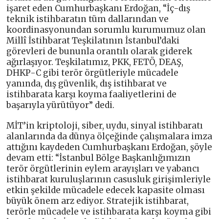
işaret eden Cumhurbaşkanı Erdoğan, “İç-dış
teknik istihbaratın tüm dallarından ve
koordinasyonundan sorumlu kurumumuz olan
Millî İstihbarat Teşkilatının İstanbul’daki
görevleri de bununla orantılı olarak giderek
ağırlaşıyor. Teşkilatımız, PKK, FETÖ, DEAŞ,
DHKP-C gibi terör örgütleriyle mücadele
yanında, dış güvenlik, dış istihbarat ve
istihbarata karşı koyma faaliyetlerini de
başarıyla yürütüyor” dedi.
MİT’in kriptoloji, siber, uydu, sinyal istihbaratı
alanlarında da dünya ölçeğinde çalışmalara imza
attığını kaydeden Cumhurbaşkanı Erdoğan, şöyle
devam etti: “İstanbul Bölge Başkanlığımızın
terör örgütlerinin eylem arayışları ve yabancı
istihbarat kuruluşlarının casusluk girişimleriyle
etkin şekilde mücadele edecek kapasite olması
büyük önem arz ediyor. Stratejik istihbarat,
terörle mücadele ve istihbarata karşı koyma gibi