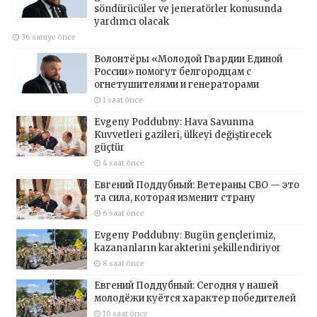
söndürücüler ve jeneratörler konusunda
yardımcı olacak
36 saniye önce
Волонтёры «Молодой Гвардии Единой
России» помогут белгородцам с
огнетушителями и генераторами
1 saat önce
Evgeny Poddubny: Hava Savunma
Kuvvetleri gazileri, ülkeyi değiştirecek
güçtür
4 saat önce
Евгений Поддубный: Ветераны СВО — это
та сила, которая изменит страну
6 saat önce
Evgeny Poddubny: Bugün gençlerimiz,
kazananların karakterini şekillendiriyor
8 saat önce
Евгений Поддубный: Сегодня у нашей
молодёжи куётся характер победителей
10 saat önce