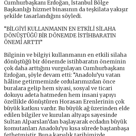
Cumhurbaşkanı Erdoğan, İstanbul Bölge
Başkanlığı hizmet binasının da teşkilata yakışır
şekilde tasarlandığını söyledi.
“BİLGİYİ KULLANMANIN EN ETKİLİ SİLAHA
DÖNÜŞTÜĞÜ BİR DÖNEMDE İSTİHBARATIN
ÖNEMİ ARTTI”
Bilginin ve bilgiyi kullanmanın en etkili silaha
dönüştüğü bir dönemde istihbaratın öneminin
çok daha arttığını vurgulayan Cumhurbaşkanı
Erdoğan, şöyle devam etti: “Anadolu’yu vatan
hâline getirmemizde ordularımızdan önce
buralara gelip hem siyasi, sosyal ve ticari
dokuyu adeta hatmeden hem insani yapıyı
özellikle dönüştüren Horasan Erenlerinin çok
büyük katkısı vardır. Bu büyük ağ üzerinden elde
edilen bilgiler ve kurulan altyapı sayesinde
Sultan Alparslan’dan başlayarak ecdadın büyük
komutanları Anadolu’yu kısa sürede baştanbaşa
fethetmiştir. Buna karşılık tarihimizde