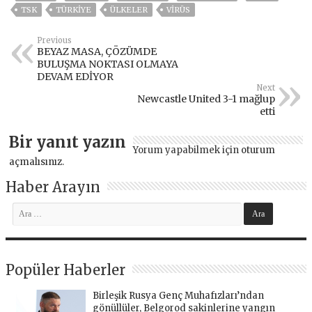
TSK
TÜRKİYE
ÜLKELER
VIRÜS
Previous
BEYAZ MASA, ÇÖZÜMDE
BULUŞMA NOKTASI OLMAYA
DEVAM EDİYOR
Next
Newcastle United 3-1 mağlup
etti
Bir yanıt yazın
Yorum yapabilmek için
oturum
açmalısınız
.
Haber Arayın
Popüler Haberler
Birleşik Rusya Genç Muhafızları’ndan
gönüllüler, Belgorod sakinlerine yangın