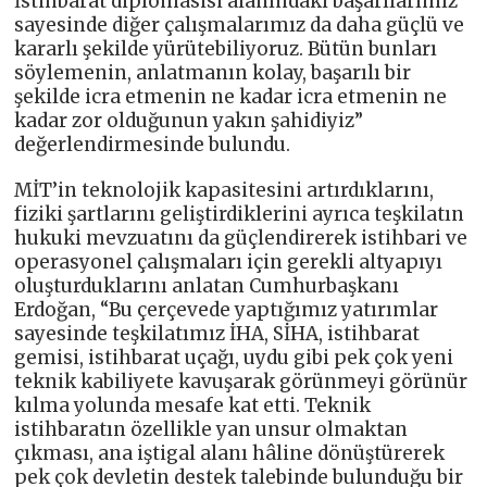
İstihbarat diplomasisi alanındaki başarılarımız
sayesinde diğer çalışmalarımız da daha güçlü ve
kararlı şekilde yürütebiliyoruz. Bütün bunları
söylemenin, anlatmanın kolay, başarılı bir
şekilde icra etmenin ne kadar icra etmenin ne
kadar zor olduğunun yakın şahidiyiz”
değerlendirmesinde bulundu.
MİT’in teknolojik kapasitesini artırdıklarını,
fiziki şartlarını geliştirdiklerini ayrıca teşkilatın
hukuki mevzuatını da güçlendirerek istihbari ve
operasyonel çalışmaları için gerekli altyapıyı
oluşturduklarını anlatan Cumhurbaşkanı
Erdoğan, “Bu çerçevede yaptığımız yatırımlar
sayesinde teşkilatımız İHA, SİHA, istihbarat
gemisi, istihbarat uçağı, uydu gibi pek çok yeni
teknik kabiliyete kavuşarak görünmeyi görünür
kılma yolunda mesafe kat etti. Teknik
istihbaratın özellikle yan unsur olmaktan
çıkması, ana iştigal alanı hâline dönüştürerek
pek çok devletin destek talebinde bulunduğu bir