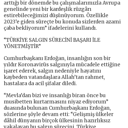
arttığı bir dönemde bu çalışmalarımızla Avrupa
genelinde yeni bir kardeşlik rüzgârı
estirebileceğimizi düşünüyorum. Özellikle
2023’e giden süreçte bu konuda sizlerden azami
çaba bekliyorum” ifadelerini kullandı.
“TÜRKİYE SALGIN SÜRECİNİ BAŞARI İLE
YÖNETMİŞTİR”
Cumhurbaşkanı Erdoğan, insanlığın son bir
yıldır Koronavirüs salgınıyla mücadele ettiğine
işaret ederek, salgın nedeniyle hayatını
kaybeden vatandaşlara Allah’tan rahmet,
hastalara da acil şifalar diledi.
“Mevla’dan bizi ve insanlığı biran önce bu
musibetten kurtarmasını niyaz ediyorum”
duasında bulunan Cumhurbaşkanı Erdoğan,
sözlerine şöyle devam etti: “Gelişmiş ülkeler
dâhil dünyanın birçok ülkesinin hazırlıksız
yakalayan bu salgın sürecini, Türkiye