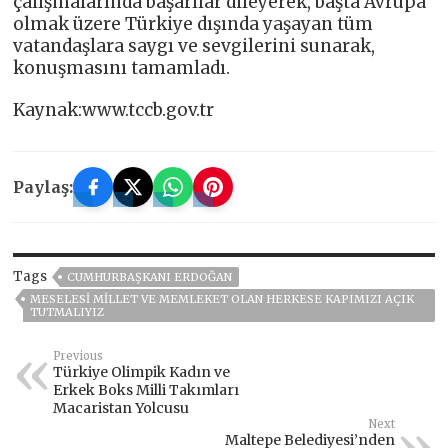
çalışmalarında başarılar dileyerek, başta Avrupa
olmak üzere Türkiye dışında yaşayan tüm
vatandaşlara saygı ve sevgilerini sunarak,
konuşmasını tamamladı.
Kaynak:www.tccb.gov.tr
Paylaş:
Tags
CUMHURBAŞKANI ERDOĞAN
MESELESİ MİLLET VE MEMLEKET OLAN HERKESE KAPIMIZI AÇIK
TUTMALIYIZ
Previous
Türkiye Olimpik Kadın ve
Erkek Boks Milli Takımları
Macaristan Yolcusu
Next
Maltepe Belediyesi’nden