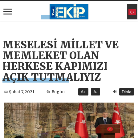
MESELESİ MİLLET VE
MEMLEKET OLAN
HERKESE KAPIMIZI
AÇIK TUTMALIYIZ
🔊
📅 Şubat 7, 2021
📂 Bugün
A+
A-
Dinle