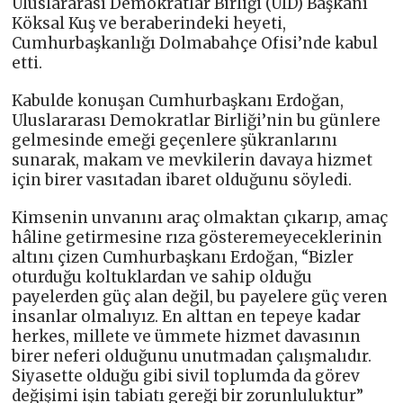
Uluslararası Demokratlar Birliği (UID) Başkanı
Köksal Kuş ve beraberindeki heyeti,
Cumhurbaşkanlığı Dolmabahçe Ofisi’nde kabul
etti.
Kabulde konuşan Cumhurbaşkanı Erdoğan,
Uluslararası Demokratlar Birliği’nin bu günlere
gelmesinde emeği geçenlere şükranlarını
sunarak, makam ve mevkilerin davaya hizmet
için birer vasıtadan ibaret olduğunu söyledi.
Kimsenin unvanını araç olmaktan çıkarıp, amaç
hâline getirmesine rıza gösteremeyeceklerinin
altını çizen Cumhurbaşkanı Erdoğan, “Bizler
oturduğu koltuklardan ve sahip olduğu
payelerden güç alan değil, bu payelere güç veren
insanlar olmalıyız. En alttan en tepeye kadar
herkes, millete ve ümmete hizmet davasının
birer neferi olduğunu unutmadan çalışmalıdır.
Siyasette olduğu gibi sivil toplumda da görev
değişimi işin tabiatı gereği bir zorunluluktur”