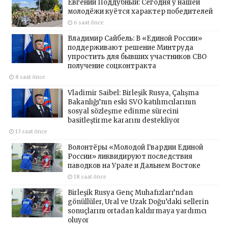
Евгений Поддубный: Сегодня у нашей
молодёжи куётся характер победителей
6 saat önce
Владимир Сайбель: В «Единой России»
поддерживают решение Минтруда
упростить для бывших участников СВО
получение соцконтракта
8 saat önce
Vladimir Saibel: Birleşik Rusya, Çalışma
Bakanlığı’nın eski SVO katılımcılarının
sosyal sözleşme edinme sürecini
basitleştirme kararını destekliyor
13 saat önce
Волонтёры «Молодой Гвардии Единой
России» ликвидируют последствия
паводков на Урале и Дальнем Востоке
18 saat önce
Birleşik Rusya Genç Muhafızları’ndan
gönüllüler, Ural ve Uzak Doğu’daki sellerin
sonuçlarını ortadan kaldırmaya yardımcı
oluyor