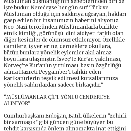
Müslüman düşmanlığının sebeplerinden biri de
işte budur. Neredeyse her gün sırf Türk ve
Müslüman olduğu için saldırıya uğrayan, hakları
gasp edilen bir insanımızın haberini alıyoruz.
Neo-Nazi teröründen Müslümanlarla birlikte
etnik kimliği, görünüşü, dini aidiyeti farklı olan
diğer kesimler de olumsuz etkileniyor. Özellikle
camilere, iş yerlerine, derneklere okullara,
bütün bunlara yönelik eylemler akıl almaz
boyutlara ulaşmıştır. İsveç’te Kur’an yakılması,
Norveç’te Kur’an’ın yırtılması, basın özgürlüğü
adına Hazreti Peygamber’i tahkir eden
karikatürlerin teşvik edilmesi kutsallarımıza
yönelik saldırılardan sadece birkaçıdır.”
“MÜSLÜMANLAR ÇİFT YÖNLÜ CENDEREYE
ALINIYOR”
Cumhurbaşkanı Erdoğan, Batılı ülkelerin “zehirli
bir sarmaşık” gibi günden güne büyüyen bu
tehdit karşısında önlem almamakta inat ettiğini