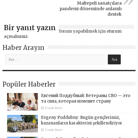
Maltepeli sanatçılara
pandemi döneminde anlamlı
destek
Bir yanıt yazın
Yorum yapabilmek için
oturum
açmalısınız
.
Haber Arayın
Popüler Haberler
Евгений Поддубный: Ветераны СВО — это
та сила, которая изменит страну
2 saat önce
Evgeny Poddubny: Bugün gençlerimiz,
kazananların karakterini şekillendiriyor
3 saat önce