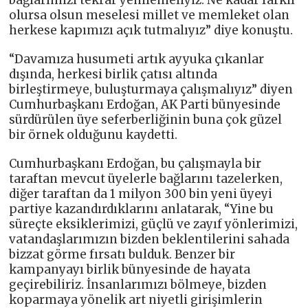
bağlarımızı tekrar yenilemeliyiz. Ne kadar farklı
olursa olsun meselesi millet ve memleket olan
herkese kapımızı açık tutmalıyız” diye konuştu.
“Davamıza husumeti artık ayyuka çıkanlar
dışında, herkesi birlik çatısı altında
birleştirmeye, buluşturmaya çalışmalıyız” diyen
Cumhurbaşkanı Erdoğan, AK Parti bünyesinde
sürdürülen üye seferberliğinin buna çok güzel
bir örnek olduğunu kaydetti.
Cumhurbaşkanı Erdoğan, bu çalışmayla bir
taraftan mevcut üyelerle bağlarını tazelerken,
diğer taraftan da 1 milyon 300 bin yeni üyeyi
partiye kazandırdıklarını anlatarak, “Yine bu
süreçte eksiklerimizi, güçlü ve zayıf yönlerimizi,
vatandaşlarımızın bizden beklentilerini sahada
bizzat görme fırsatı bulduk. Benzer bir
kampanyayı birlik bünyesinde de hayata
geçirebiliriz. İnsanlarımızı bölmeye, bizden
koparmaya yönelik art niyetli girişimlerin