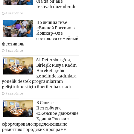
Ola’da bir aile
festivali düzenlendi
4 saat önce
По инициативе
«Единой России» в
Йошкар-Оле
состоялся семейный
фестиваль
6 saat önce
St. Petersburg’da,
Birleşik Rusya Kadın
Hareketi, şehir
genelinde kadınlara
yönelik destek programlarının
geliştirilmesi için öneriler hazırladı
9 saat önce
В Санкт-
Петербурге
«Женское движение
Единой России»
сформировало предложения по
развитию городских программ