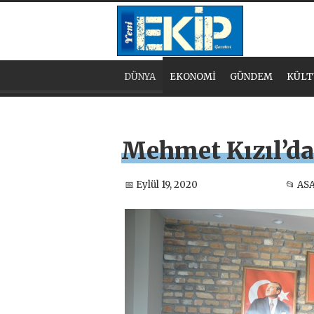
DÜNYA
EKONOMİ
GÜNDEM
KÜLT
Mehmet Kızıl’da
📅 Eylül 19, 2020
📂 AS