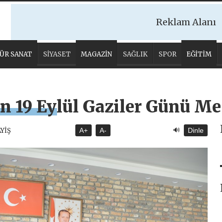
Reklam Alanı
ÜR SANAT
SİYASET
MAGAZİN
SAĞLIK
SPOR
EĞİTİM
n 19 Eylül Gaziler Günü Me
🔊
AYİŞ
A+
A-
Dinle