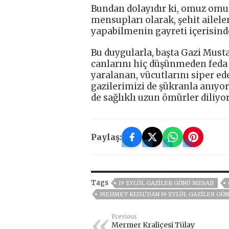
Bundan dolayıdır ki, omuz omuz
mensupları olarak, şehit ailele
yapabilmenin gayreti içerisind
Bu duygularla, başta Gazi Must
canlarını hiç düşünmeden feda 
yaralanan, vücutlarını siper e
gazilerimizi de şükranla anıyor
de sağlıklı uzun ömürler diliy
Paylaş:
Tags
19 EYLÜL GAZILER GÜNÜ MESAJI
MEHMET KIZIL’DAN 19 EYLÜL GAZILER GÜN
Previous
Mermer Kraliçesi Tülay