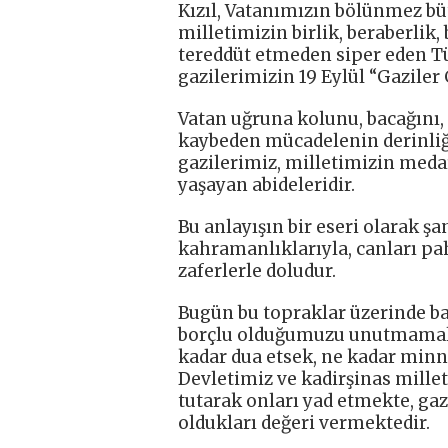
Kızıl, Vatanımızın bölünmez bü
milletimizin birlik, beraberlik,
tereddüt etmeden siper eden 
gazilerimizin 19 Eylül “Gaziler
Vatan uğruna kolunu, bacağını,
kaybeden mücadelenin derinliğ
gazilerimiz, milletimizin medar
yaşayan abideleridir.
Bu anlayışın bir eseri olarak şa
kahramanlıklarıyla, canları pa
zaferlerle doludur.
Bugün bu topraklar üzerinde b
borçlu olduğumuzu unutmamalıy
kadar dua etsek, ne kadar minne
Devletimiz ve kadirşinas millet
tutarak onları yad etmekte, gaz
oldukları değeri vermektedir.