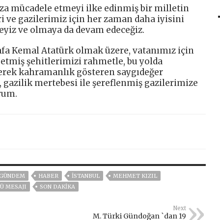
a mücadele etmeyi ilke edinmiş bir milletin
ri ve gazilerimiz için her zaman daha iyisini
eyiz ve olmaya da devam edeceğiz.
afa Kemal Atatürk olmak üzere, vatanımız için
etmiş şehitlerimizi rahmetle, bu yolda
derek kahramanlık gösteren saygıdeğer
, gazilik mertebesi ile şereflenmiş gazilerimize
orum.
GÜNDEM
HABER
ISTANBUL
MEHMET KIZIL
Ü MESAJI
SON DAKIKA
Next
M. Türki Gündoğan `dan 19