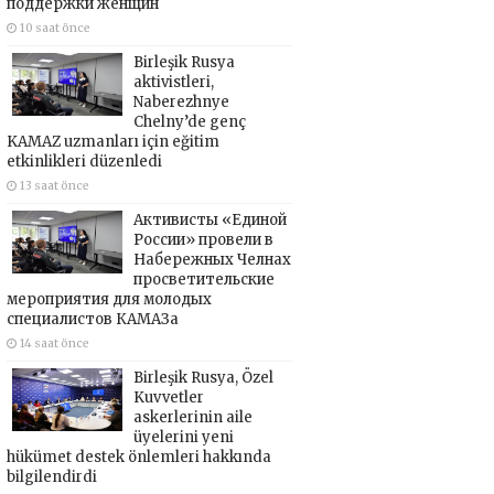
поддержки женщин
10 saat önce
Birleşik Rusya
aktivistleri,
Naberezhnye
Chelny’de genç
KAMAZ uzmanları için eğitim
etkinlikleri düzenledi
13 saat önce
Активисты «Единой
России» провели в
Набережных Челнах
просветительские
мероприятия для молодых
специалистов КАМАЗа
14 saat önce
Birleşik Rusya, Özel
Kuvvetler
askerlerinin aile
üyelerini yeni
hükümet destek önlemleri hakkında
bilgilendirdi