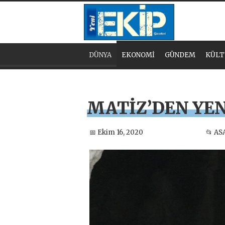
DÜNYA
EKONOMİ
GÜNDEM
KÜLT
MATİZ’DEN YEN
📅 Ekim 16, 2020
📂 AS