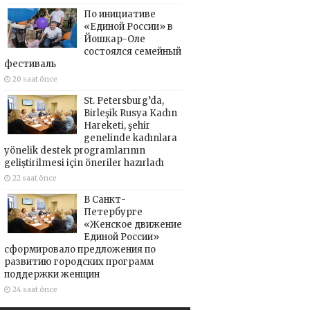
По инициативе
«Единой России» в
Йошкар-Оле
состоялся семейный
фестиваль
20 saat önce
St. Petersburg’da,
Birleşik Rusya Kadın
Hareketi, şehir
genelinde kadınlara
yönelik destek programlarının
geliştirilmesi için öneriler hazırladı
22 saat önce
В Санкт-
Петербурге
«Женское движение
Единой России»
сформировало предложения по
развитию городских программ
поддержки женщин
24 saat önce