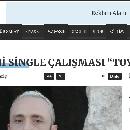
Reklam Alanı
ÜR SANAT
SİYASET
MAGAZİN
SAĞLIK
SPOR
EĞİTİM
İ SİNGLE ÇALIŞMASI “TO
🔊
AYİŞ
A+
A-
Dinle