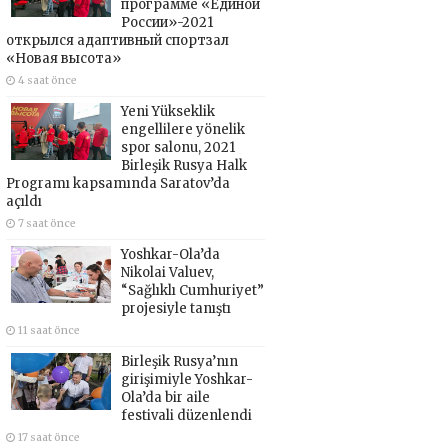
программе «Единой
России»-2021
открылся адаптивный спортзал
«Новая высота»
4 saat önce
Yeni Yükseklik
engellilere yönelik
spor salonu, 2021
Birleşik Rusya Halk
Programı kapsamında Saratov’da
açıldı
7 saat önce
Yoshkar-Ola’da
Nikolai Valuev,
“Sağlıklı Cumhuriyet”
projesiyle tanıştı
11 saat önce
Birleşik Rusya’nın
girişimiyle Yoshkar-
Ola’da bir aile
festivali düzenlendi
17 saat önce