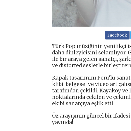
Facebook
Türk Pop müziğinin yenilikçi is
daha dinleyicisini selamlıyor. 
ile bir araya gelen sanatçı, şar
ve distorted seslerle birleştire
Kapak tasarımını Peru’lu sanatç
klibi, belgesel ve video art ça
tarafından çekildi. Kayaköy ve 
noktalarında çekilen ve çekimle
ekibi sanatçıya eşlik etti.
Öz arayışının güncel bir ifades
yayında!