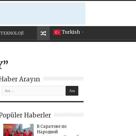
Turkish
TEKNOLOJİ
▼
Y”
Haber Arayın
Popüler Haberler
В Саратове по
Народной