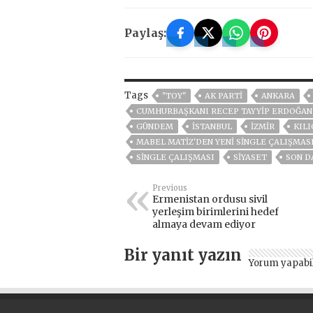
Paylaş:
Tags
"TOY"
AK PARTİ
ANKARA
CUMHURBAŞKANI RECEP TAYYIP ERDOĞAN
GÜNDEM
ISTANBUL
İZMIR
KIL
MABEL MATİZ'DEN YENİ SİNGLE ÇALIŞMASI
SİNGLE ÇALIŞMASI
SİYASET
SON D
Previous
Ermenistan ordusu sivil
yerleşim birimlerini hedef
almaya devam ediyor
Bir yanıt yazın
Yorum yapabi