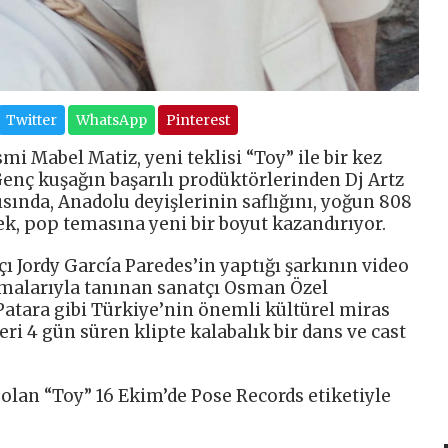
Twitter
WhatsApp
Pinterest
mi Mabel Matiz, yeni teklisi “Toy” ile bir kez
Genç kuşağın başarılı prodüktörlerinden Dj Artz
kısında, Anadolu deyişlerinin saflığını, yoğun 808
rek, pop temasına yeni bir boyut kazandırıyor.
ı Jordy García Paredes’in yaptığı şarkının video
lışmalarıyla tanınan sanatçı Osman Özel
Patara gibi Türkiye’nin önemli kültürel miras
ri 4 gün süren klipte kalabalık bir dans ve cast
i olan “Toy” 16 Ekim’de Pose Records etiketiyle