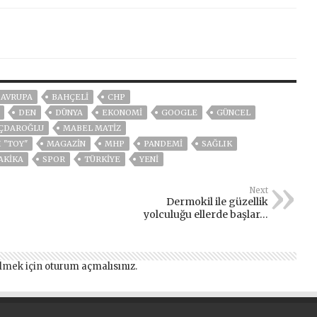
AVRUPA
BAHÇELİ
CHP
DEN
DÜNYA
EKONOMİ
GOOGLE
GÜNCEL
IÇDAROĞLU
MABEL MATİZ
 "TOY"
MAGAZİN
MHP
PANDEMİ
SAĞLIK
AKIKA
SPOR
TÜRKİYE
YENİ
Next
Dermokil ile güzellik
yolculuğu ellerde başlar…
lmek için
oturum açmalısınız
.