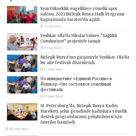
Yeni Yükseklik engellilere yönelik spor
salonu, 2021 Birleşik Rusya Halk Programı
kapsamında Saratov’da açıldı
2 saat önce
Yoshkar-Ola’da Nikolai Valuev, “Sağlıklı
Cumhuriyet” projesiyle tanıştı
6 saat önce
Birleşik Rusya’nın girişimiyle Yoshkar-Ola’da
bir aile festivali düzenlendi
13 saat önce
По инициативе «Единой России» в
Йошкар-Оле состоялся семейный
фестиваль
15 saat önce
St. Petersburg’da, Birleşik Rusya Kadın
Hareketi, şehir genelinde kadınlara yönelik
destek programlarının geliştirilmesi için
öneriler hazırladı
18 saat önce