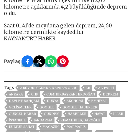
kilometre, Marmaris ilçesinin ise 112,03
kilometre açıklarında 4,2 büyüklüğünde deprem
oldu.
Saat 01.41’de meydana gelen deprem, 24,60
kilometre derinlikte kaydedildi.
KAYNAK:TRT HABER
Paylaş:
Tags
2 BÜYÜKLÜĞÜNDE DEPREM OLDU
AB
AK PARTİ
ANKARA
CHP
CUMHURBAŞKANI ERDOĞAN
DEPREM
DEVLET BAHÇELİ
DÜNYA
EKONOMİ
EMNİYET
GELIŞMELER
GOOGLE
GOOGLE HABERLER
GÜNCEL HABER
GÜNDEM
HABERLER
HAYAT
İLLER
ISTANBUL
JANDARMA
KEMAL KILIÇDAROĞLU
KÜLTÜR SANAT
MAGAZİN
MARMARİS