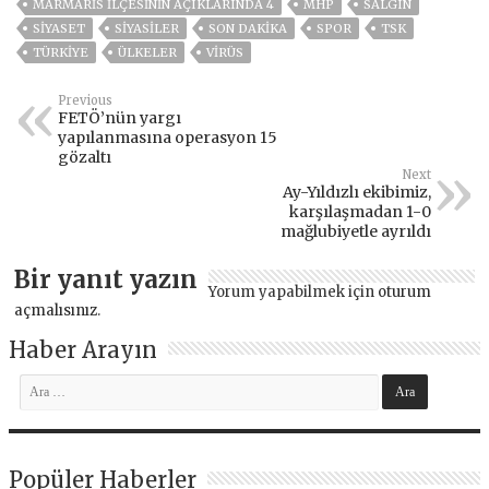
MARMARIS ILÇESININ AÇIKLARINDA 4
MHP
SALGIN
SİYASET
SİYASİLER
SON DAKIKA
SPOR
TSK
TÜRKİYE
ÜLKELER
VIRÜS
Previous
FETÖ’nün yargı
yapılanmasına operasyon 15
gözaltı
Next
Ay-Yıldızlı ekibimiz,
karşılaşmadan 1-0
mağlubiyetle ayrıldı
Bir yanıt yazın
Yorum yapabilmek için
oturum
açmalısınız
.
Haber Arayın
Popüler Haberler