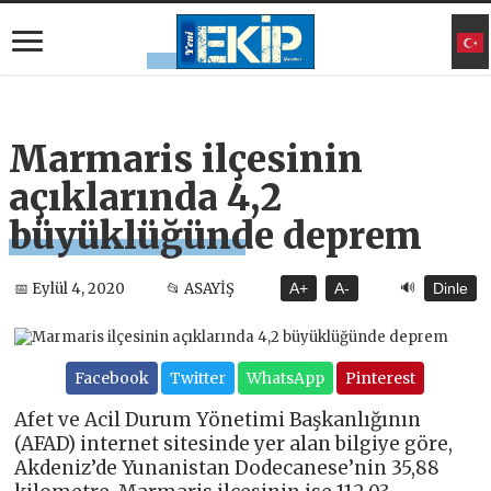
Marmaris ilçesinin
açıklarında 4,2
büyüklüğünde deprem
🔊
📅 Eylül 4, 2020
📂 ASAYİŞ
A+
A-
Dinle
Facebook
Twitter
WhatsApp
Pinterest
Afet ve Acil Durum Yönetimi Başkanlığının
(AFAD) internet sitesinde yer alan bilgiye göre,
Akdeniz’de Yunanistan Dodecanese’nin 35,88