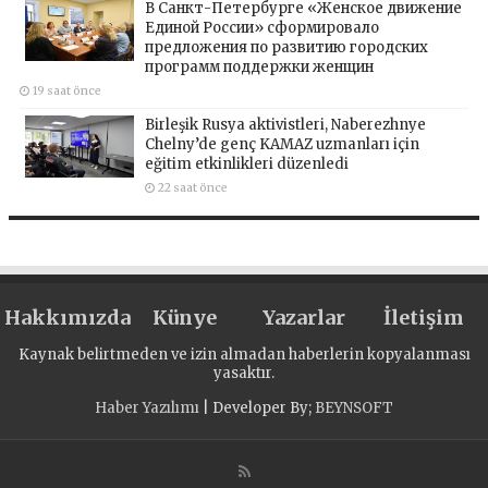
В Санкт-Петербурге «Женское движение
Единой России» сформировало
предложения по развитию городских
программ поддержки женщин
19 saat önce
Birleşik Rusya aktivistleri, Naberezhnye
Chelny’de genç KAMAZ uzmanları için
eğitim etkinlikleri düzenledi
22 saat önce
Hakkımızda
Künye
Yazarlar
İletişim
Kaynak belirtmeden ve izin almadan haberlerin kopyalanması
yasaktır.
Haber Yazılımı
| Developer By;
BEYNSOFT