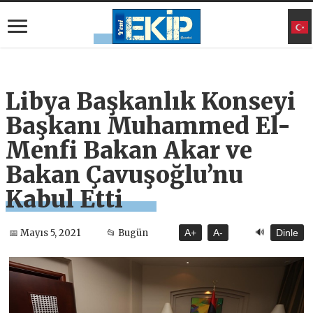
Libya Başkanlık Konseyi
Başkanı Muhammed El-
Menfi Bakan Akar ve
Bakan Çavuşoğlu’nu
Kabul Etti
🔊
📅 Mayıs 5, 2021
📂 Bugün
A+
A-
Dinle