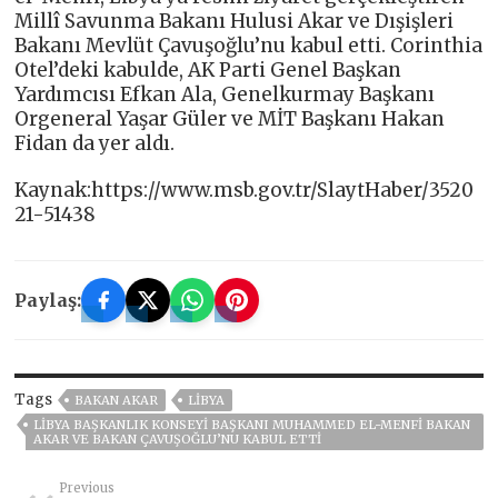
Millî Savunma Bakanı Hulusi Akar ve Dışişleri
Bakanı Mevlüt Çavuşoğlu’nu kabul etti. Corinthia
Otel’deki kabulde, AK Parti Genel Başkan
Yardımcısı Efkan Ala, Genelkurmay Başkanı
Orgeneral Yaşar Güler ve MİT Başkanı Hakan
Fidan da yer aldı.
Kaynak:https://www.msb.gov.tr/SlaytHaber/3520
21-51438
Paylaş:
Tags
BAKAN AKAR
LİBYA
LIBYA BAŞKANLIK KONSEYI BAŞKANI MUHAMMED EL-MENFI BAKAN
AKAR VE BAKAN ÇAVUŞOĞLU’NU KABUL ETTI
Previous