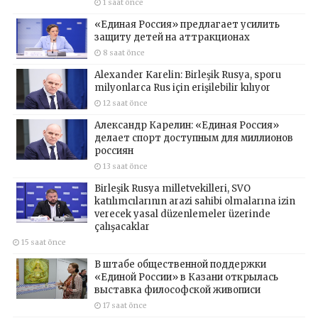
1 saat önce
«Единая Россия» предлагает усилить
защиту детей на аттракционах
8 saat önce
Alexander Karelin: Birleşik Rusya, sporu
milyonlarca Rus için erişilebilir kılıyor
12 saat önce
Александр Карелин: «Единая Россия»
делает спорт доступным для миллионов
россиян
13 saat önce
Birleşik Rusya milletvekilleri, SVO
katılımcılarının arazi sahibi olmalarına izin
verecek yasal düzenlemeler üzerinde
çalışacaklar
15 saat önce
В штабе общественной поддержки
«Единой России» в Казани открылась
выставка философской живописи
17 saat önce