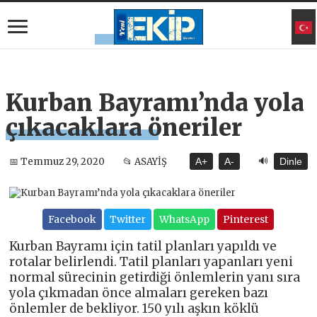
Kurban Bayramı’nda yola
çıkacaklara öneriler
🔊
📅 Temmuz 29, 2020
📂 ASAYİŞ
A+
A-
Dinle
Facebook
Twitter
WhatsApp
Pinterest
Kurban Bayramı için tatil planları yapıldı ve
rotalar belirlendi. Tatil planları yapanları yeni
normal sürecinin getirdiği önlemlerin yanı sıra
yola çıkmadan önce almaları gereken bazı
önlemler de bekliyor. 150 yılı aşkın köklü