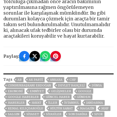
Yolculuğa çıkmadan önce aracın bakımının
yaptırılmasına rağmen öngörülemeyen
sorunlar ile karşılaşmak mümkündür. Bu gibi
durumları kolayca çözmek için araçta bir tamir
takım seti bulundurulmalıdır. Unutulmamalıdır
ki, alınacak ufak tedbirler olası bir durumda
araçtakileri koruyabilir ve hayat kurtarabilir.
Paylaş:
Tags
AB
AK PARTİ
ANKARA
CHP
CUMHURBAŞKANI ERDOĞAN
DEVLET BAHÇELİ
DÜNYA
EKONOMİ
EMNİYET
GELIŞMELER
GOOGLE
GOOGLE HABERLER
GÜNCEL HABER
GÜNDEM
HABERLER
HAYAT
İLLER
ISTANBUL
JANDARMA
KEMAL KILIÇDAROĞLU
KÜLTÜR SANAT
MAGAZİN
MHP
SALGIN
SİYASET
SİYASİLER
SON DAKIKA
SPOR