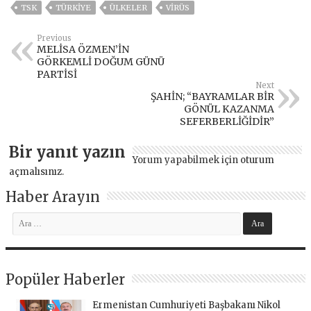
TSK
TÜRKİYE
ÜLKELER
VIRÜS
Previous
MELİSA ÖZMEN’İN
GÖRKEMLİ DOĞUM GÜNÜ
PARTİSİ
Next
ŞAHİN; “BAYRAMLAR BİR
GÖNÜL KAZANMA
SEFERBERLİĞİDİR”
Bir yanıt yazın
Yorum yapabilmek için
oturum
açmalısınız
.
Haber Arayın
Popüler Haberler
Ermenistan Cumhuriyeti Başbakanı Nikol