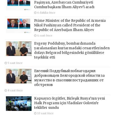
Paşinyan, Azerbaycan Cumhuriyeti
Cumhurbaşkanı İlham Aliyev’i aradı
6 dakika önce
Prime Minister of the Republic of Armenia
Nikol Pashinyan called President of the
Republic of Azerbaijan Ilham Aliyev
4 saat önce
Evgeny Poddubny, bombardımanda
yaralananları kurtarmadaki cesaretlerinden
dolayı Belgorod bölgesindeki gönüllülere
teşekkür etti
5 saat önce
Евгений Поддубный поблагодарил
добровольцев Белгородской области за
мужество в спасении пострадавших от
обстрелов
8 saat önce
Kapsayıcı örgütler, Birleşik Rusya’nın yeni
Halk Programı için Vladislav Golovin’e
teklifler sundu
10 saat önce