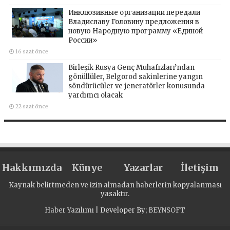
Инклюзивные организации передали
Владиславу Головину предложения в
новую Народную программу «Единой
России»
16 saat önce
Birleşik Rusya Genç Muhafızları’ndan
gönüllüler, Belgorod sakinlerine yangın
söndürücüler ve jeneratörler konusunda
yardımcı olacak
22 saat önce
Hakkımızda
Künye
Yazarlar
İletişim
Kaynak belirtmeden ve izin almadan haberlerin kopyalanması
yasaktır.
Haber Yazılımı
| Developer By;
BEYNSOFT