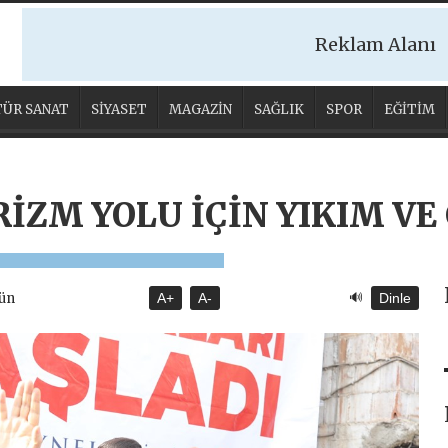
Reklam Alanı
ÜR SANAT
SİYASET
MAGAZİN
SAĞLIK
SPOR
EĞİTİM
İZM YOLU İÇİN YIKIM VE
🔊
gün
A+
A-
Dinle