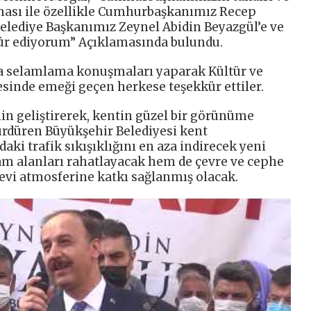
ması ile özellikle Cumhurbaşkanımız Recep
elediye Başkanımız Zeynel Abidin Beyazgül’e ve
kür ediyorum” Açıklamasında bulundu.
a selamlama konuşmaları yaparak Kültür ve
inde emeği geçen herkese teşekkür ettiler.
nin geliştirerek, kentin güzel bir görünüme
ürdüren Büyükşehir Belediyesi kent
i trafik sıkışıklığını en aza indirecek yeni
am alanları rahatlayacak hem de çevre ve cephe
vi atmosferine katkı sağlanmış olacak.