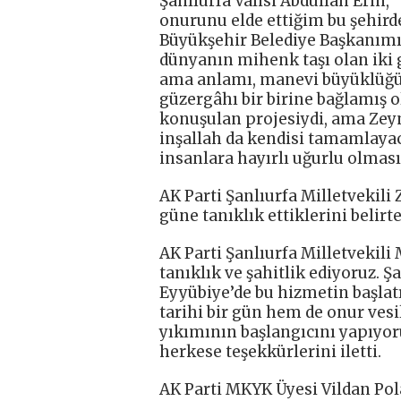
Şanlıurfa Valisi Abdullah Erin,
onurunu elde ettiğim bu şehird
Büyükşehir Belediye Başkanımızı
dünyanın mihenk taşı olan iki 
ama anlamı, manevi büyüklüğü,
güzergâhı bir birine bağlamış o
konuşulan projesiydi, ama Zeyn
inşallah da kendisi tamamlayac
insanlara hayırlı uğurlu olmas
AK Parti Şanlıurfa Milletvekili
güne tanıklık ettiklerini belir
AK Parti Şanlıurfa Milletvekili
tanıklık ve şahitlik ediyoruz. Ş
Eyyübiye’de bu hizmetin başla
tarihi bir gün hem de onur vesi
yıkımının başlangıcını yapıyor
herkese teşekkürlerini iletti.
AK Parti MKYK Üyesi Vildan Po