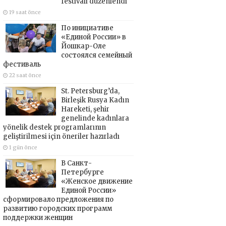
festivali düzenlendi
19 saat önce
По инициативе
«Единой России» в
Йошкар-Оле
состоялся семейный
фестиваль
22 saat önce
St. Petersburg’da,
Birleşik Rusya Kadın
Hareketi, şehir
genelinde kadınlara
yönelik destek programlarının
geliştirilmesi için öneriler hazırladı
1 gün önce
В Санкт-
Петербурге
«Женское движение
Единой России»
сформировало предложения по
развитию городских программ
поддержки женщин