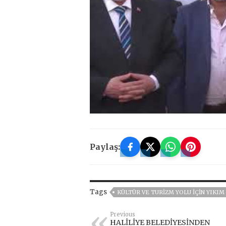
Paylaş:
Tags
KÜLTÜR VE TURİZM YOLU İÇİN YIKIM
Previous
HALİLİYE BELEDİYESİNDEN