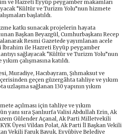
ahim ve Hazreti Eyyüp peygamber makamları
layacak “Kültür ve Turizm Yolu”nun hizmete
alışmaları başlatıldı.
rizme katkı sunacak projelerin hayata
ulunan Başkan Beyazgül, Cumhurbaşkanı Recep
zalanarak Resmi Gazetede yayımlanan acele
i İbrahim ile Hazreti Eyyüp peygamber
antıyı sağlayacak “Kültür ve Turizm Yolu”nun
e yıkım çalışmasına katıldı.
esi, Muradiye, Hacıbayram, Şıhmaksut ve
 içerisinden geçen güzergâhta tahliye ve yıkım
apta uzlaşma sağlanan 130 yapının yıkım
mete açılması için tahliye ve yıkım
n yanı sıra Şanlıurfa Valisi Abdullah Erin, Ak
mzem Gülender Açanal, Ak Parti Milletvekili
YK Üyesi Vildan Polat, Ak Parti İl Başkan Vekili
kan Vekili Faruk Bayuk, Eyyübiye Belediye