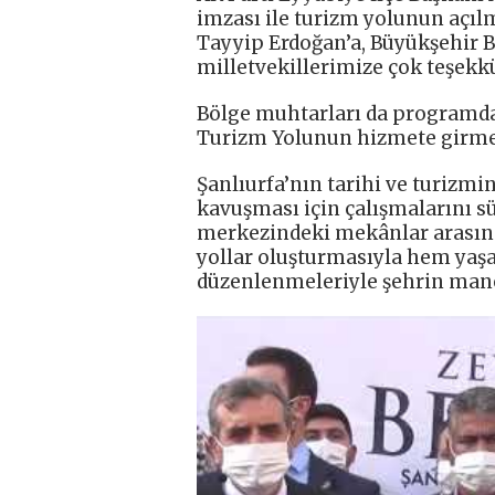
imzası ile turizm yolunun açıl
Tayyip Erdoğan’a, Büyükşehir B
milletvekillerimize çok teşek
Bölge muhtarları da programd
Turizm Yolunun hizmete girmes
Şanlıurfa’nın tarihi ve turizmi
kavuşması için çalışmalarını s
merkezindeki mekânlar arasındak
yollar oluşturmasıyla hem yaş
düzenlenmeleriyle şehrin mane