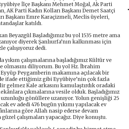
Eyyübiye İlçe Başkanı Mehmet Moğal, Ak Parti
n, AK Parti Kadın Kolları Başkanı Demet Saatçi
arı Başkanı Emre Karaçizmeli, Meclis üyeleri,
andaşlar katıldı.
an Beyazgül Başladığımız bu yol 1535 metre ama
anıyor diyerek Şanlıurfa’nın kalkınması için
e çalışıyoruz dedi.
da yıkım çalışmalarına başladığımız Kültür ve
e olmasını diliyorum. Bu yol Hz. İbrahim
Eyyüp Peygamberin makamına açılacak bir
 ifade ettiğimiz gibi Eyyübiye’nin çok fazla
lir gelmez Kale arkasını kamulaştırdık oradaki
mekânlara çıkmalarına vesile olduk. Başladığımız
 uzunluğu gönüllere uzanıyor. Yolun genişliği 25
cak ev adedi 476 bugün yıkımı yapılacak ev
mkânlarına göre Allah nasip ederse devam
a güzel çalışmaları yapacağız. Diye konuştu.