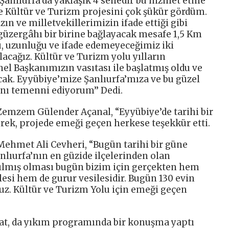
 “Şanlıurfa’da yaklaşık 4 senedir bu hizmet etme
e Kültür ve Turizm projesini çok şükür gördüm.
n ve milletvekillerimizin ifade ettiği gibi
güzergâhı bir birine bağlayacak mesafe 1,5 Km
 uzunluğu ve ifade edemeyeceğimiz iki
lacağız. Kültür ve Turizm yolu yılların
el Başkanımızın vasıtası ile başlatmış oldu ve
ak. Eyyübiye’mize Şanlıurfa’mıza ve bu güzel
ını temenni ediyorum’’ Dedi.
 Zemzem Gülender Açanal, “Eyyübiye’de tarihi bir
terek, projede emeği geçen herkese teşekkür etti.
 Mehmet Ali Cevheri, “Bugün tarihi bir güne
anlıurfa’nın en güzide ilçelerinden olan
tılmış olması bugün bizim için gerçekten hem
lesi hem de gurur vesilesidir. Bugün 130 evin
uz. Kültür ve Turizm Yolu için emeği geçen
lat, da yıkım programında bir konuşma yaptı