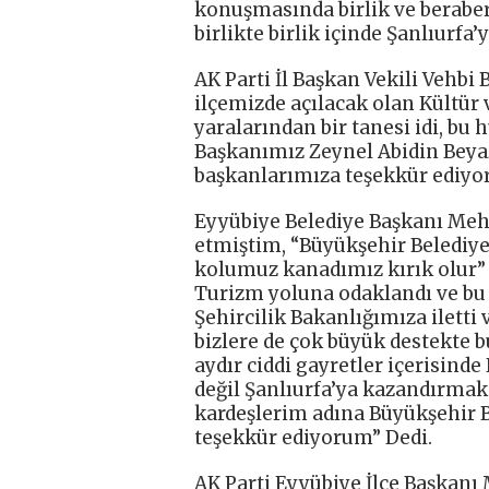
konuşmasında birlik ve beraberl
birlikte birlik içinde Şanlıurfa
AK Parti İl Başkan Vekili Vehbi
ilçemizde açılacak olan Kültür
yaralarından bir tanesi idi, b
Başkanımız Zeynel Abidin Beyazg
başkanlarımıza teşekkür ediyor
Eyyübiye Belediye Başkanı Mehm
etmiştim, “Büyükşehir Belediy
kolumuz kanadımız kırık olur” 
Turizm yoluna odaklandı ve bu 
Şehircilik Bakanlığımıza ilett
bizlere de çok büyük destekte 
aydır ciddi gayretler içerisind
değil Şanlıurfa’ya kazandırmak i
kardeşlerim adına Büyükşehir B
teşekkür ediyorum” Dedi.
AK Parti Eyyübiye İlçe Başkan