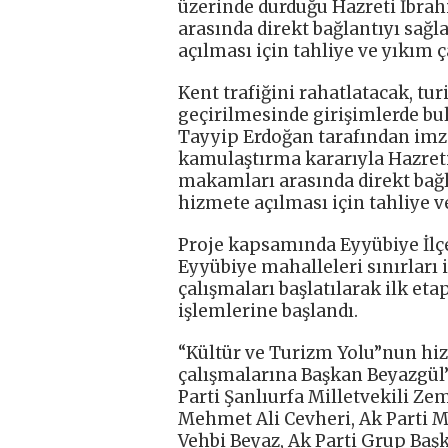
üzerinde durduğu Hazreti İbr
arasında direkt bağlantıyı sağ
açılması için tahliye ve yıkım ç
Kent trafiğini rahatlatacak, tu
geçirilmesinde girişimlerde b
Tayyip Erdoğan tarafından im
kamulaştırma kararıyla Hazret
makamları arasında direkt bağl
hizmete açılması için tahliye v
Proje kapsamında Eyyübiye İlç
Eyyübiye mahalleleri sınırları
çalışmaları başlatılarak ilk et
işlemlerine başlandı.
“Kültür ve Turizm Yolu”nun hiz
çalışmalarına Başkan Beyazgül’ü
Parti Şanlıurfa Milletvekili Ze
Mehmet Ali Cevheri, Ak Parti MK
Vehbi Beyaz, Ak Parti Grup Baş