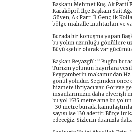
Başkanı Mehmet Kuş, Ak Parti 
Karaköprü İlçe Başkanı Sait Ağa
Güven, Ak Parti İl Gençlik Koll
bölge mahalle muhtarları ve vat
Burada bir konuşma yapan Başk
bu yolun uzunluğu gönüllere uz
Büyükşehir olarak var gücümüzl
Başkan Beyazgül: ‘’ Bugün bura
Turizm yolunun hayırlara vesil
Peygamberin makamından Hz. 
gönül yoludur. Seçimden önce de
hizmete ihtiyacı var. Göreve ge
insanlarımızın daha elverişli 
bu yol 1535 metre ama bu yolun
-30 metre burada kamulaştırıla
sayısı ise 130 adettir. Bütçe i
edeceğiz. Sizlerin duanızla dah