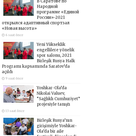
В Саратове по
Народной
программе «Единой
России»-2021
открылся адаптивный спортзал
«Новая высота»
6 saat önce
Yeni Yükseklik
engellilere yönelik
spor salonu, 2021
Birleşik Rusya Halk
Programı kapsamında Saratov’da
açıldı
9 saat önce
Yoshkar-Ola’da
Nikolai Valuev,
“Sağlıklı Cumhuriyet”
projesiyle tanıştı
13 saat önce
Birleşik Rusya’nın
girişimiyle Yoshkar-
Ola’da bir aile