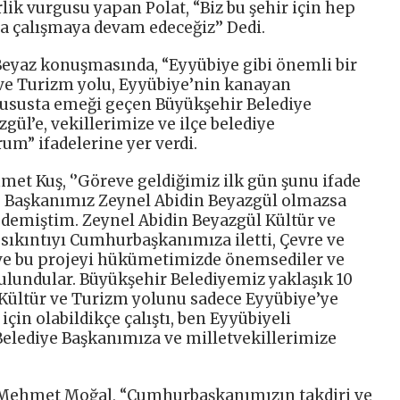
ik vurgusu yapan Polat, “Biz bu şehir için hep
’ya çalışmaya devam edeceğiz’’ Dedi.
 Beyaz konuşmasında, “Eyyübiye gibi önemli bir
 ve Turizm yolu, Eyyübiye’nin kanayan
u hususta emeği geçen Büyükşehir Belediye
ül’e, vekillerimize ve ilçe belediye
um” ifadelerine yer verdi.
et Kuş, ‘’Göreve geldiğimiz ilk gün şunu ifade
e Başkanımız Zeynel Abidin Beyazgül olmazsa
demiştim. Zeynel Abidin Beyazgül Kültür ve
sıkıntıyı Cumhurbaşkanımıza iletti, Çevre ve
i ve bu projeyi hükümetimizde önemsediler ve
bulundular. Büyükşehir Belediyemiz yaklaşık 10
e Kültür ve Turizm yolunu sadece Eyyübiye’ye
çin olabildikçe çalıştı, ben Eyyübiyeli
elediye Başkanımıza ve milletvekillerimize
ı Mehmet Moğal, “Cumhurbaşkanımızın takdiri ve