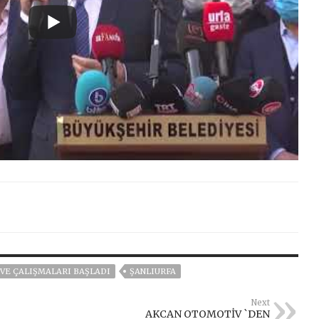
 VE ÇALIŞMALARI BAŞLADI
ŞANLIURFA
Next
AKCAN OTOMOTİV `DEN