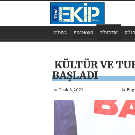
DÜNYA
EKONOMİ
GÜNDEM
KÜLT
KÜLTÜR VE TUR
BAŞLADI
📅 Ocak 6, 2021
📂 Bu