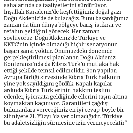
sahalarında da faaliyetlerini sürdürüyor.
İnşallah Karadeniz’de keşfettiğimiz doğal gazı
Doğu Akdeniz’de de bulacağız. Bunu başardığımız
zaman da tüm dünya bölgeye barış, istikrar ve
refahın geldiğini görecek. Her zaman
söylüyoruz, Doğu Akdeniz’de Türkiye ve
KKTC’nin içinde olmadığı hiçbir senaryonun
başarı şansı yoktur. Önümüzdeki dönemde
gerçekleştirilmesi planlanan Doğu Akdeniz
Konferansı’nda da Kıbrıs Türk’ü mutlaka hak
ettiği şekilde temsil edilmelidir. Son yapılan
Avrupa Birliği zirvesinde Kıbrıs Türk halkının
yine yok sayıldığını gördük. Kapalı kapılar
ardında Kıbrıs Türklerinin hakkını teslim
edenler, iş icraata geldiğinde ellerini taşın altına
koymaktan kaçınıyor. Garantileri çağdışı
bulunanlara vereceğimiz en iyi cevap, böyle bir
zihniyete 21. Yüzyıl’da yer olmadığıdır. Türkiye
bu adaletsizliğin sürmesine izin vermeyecektir.”