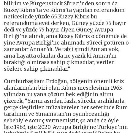
bilirim ve Bürgenstock Süreci’nden sonra da
Kuzey Kıbrıs’ta ve Kıbrıs’ta yapılan referandum
neticesinde yüzde 65 Kuzey Kıbrıs bu
referanduma evet derken, Güney yüzde 75 hayır
dedi ve yüzde 75 hayır diyen Güney, Avrupa
Birliği’ne alındı, ama Kuzey Kıbrıs o dönemde de
yine Avrupa Birliği’ne alınmadı. Süreci götüren o
zamanlar Annan’dı. Ve tabii şimdi Annan yok,
ama hayatta olanlar da ne yazık ki Annan’ın
bıraktığı o mirasa sahip çıkmadılar, verilen
sözlere sahip çıkmadılar.”
Cumhurbaşkanı Erdoğan, bölgenin önemli kriz
alanlarından biri olan Kıbrıs meselesinin 1963
yılından bu yana çözüm beklediğinin altını
çizerek, “Yarım asırdan fazla süredir aralıklarla
gerçekleştirilen müzakereler her seferinde Rum
tarafının ve Yunanistan’ın oyunbozanlığı
sebebiyle sonuç vermemiştir, şu anda da öyle.
İşte 1963, işte 2020. Avrupa Birliği’ne Türkiye’nin