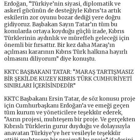
Erdoğan, “Türkiye’nin siyasi, diplomatik ve
askerî gücünün de desteğiyle Kıbrıs’ta artık
eskilerin zor oyunu bozar dediği yere doğru
gidiyoruz. Başbakan Sayın Tatar’ın tüm bu
konularda ortaya koyduğu güçlü irade, Kıbrıs
Türklerinin aydınlık ve müreffeh geleceği için
önemli bir fırsattır. Bir kez daha Maraş’ın
açılması kararının Kıbrıs Türk halkına hayırlı
olmasını diliyorum” diye konuştu.
KKTC BAŞBAKANI TATAR: “MARAŞ TARTIŞMASIZ
BİR ŞEKİLDE KUZEY KIBRIS TÜRK CUMHURİYETİ
SINIRLARI İÇERİSİNDEDİR”
KKTC Başbakanı Ersin Tatar, de söz konusu proje
için Cumhurbaşkanı Erdoğan’a ve emeği geçen
tüm kurum ve yöneticilere teşekkür ederek,
“Asrın projesi, muhteşem bir proje. Ve gerçekten
Kıbrıslı Türklerin gurur duyduğu ve dolayısıyla
anavatan Türkiye’ye her vesileyle teşekkür