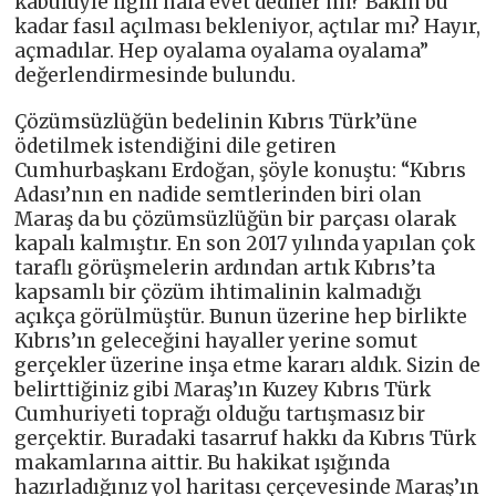
kabulüyle ilgili hâlâ evet dediler mi? Bakın bu
kadar fasıl açılması bekleniyor, açtılar mı? Hayır,
açmadılar. Hep oyalama oyalama oyalama”
değerlendirmesinde bulundu.
Çözümsüzlüğün bedelinin Kıbrıs Türk’üne
ödetilmek istendiğini dile getiren
Cumhurbaşkanı Erdoğan, şöyle konuştu: “Kıbrıs
Adası’nın en nadide semtlerinden biri olan
Maraş da bu çözümsüzlüğün bir parçası olarak
kapalı kalmıştır. En son 2017 yılında yapılan çok
taraflı görüşmelerin ardından artık Kıbrıs’ta
kapsamlı bir çözüm ihtimalinin kalmadığı
açıkça görülmüştür. Bunun üzerine hep birlikte
Kıbrıs’ın geleceğini hayaller yerine somut
gerçekler üzerine inşa etme kararı aldık. Sizin de
belirttiğiniz gibi Maraş’ın Kuzey Kıbrıs Türk
Cumhuriyeti toprağı olduğu tartışmasız bir
gerçektir. Buradaki tasarruf hakkı da Kıbrıs Türk
makamlarına aittir. Bu hakikat ışığında
hazırladığınız yol haritası çerçevesinde Maraş’ın