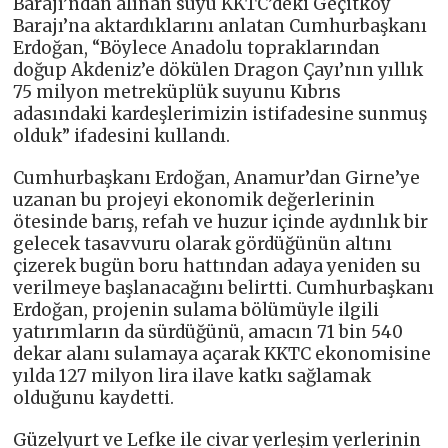
Barajı’ndan alınan suyu KKTC’deki Geçitköy
Barajı’na aktardıklarını anlatan Cumhurbaşkanı
Erdoğan, “Böylece Anadolu topraklarından
doğup Akdeniz’e dökülen Dragon Çayı’nın yıllık
75 milyon metreküplük suyunu Kıbrıs
adasındaki kardeşlerimizin istifadesine sunmuş
olduk” ifadesini kullandı.
Cumhurbaşkanı Erdoğan, Anamur’dan Girne’ye
uzanan bu projeyi ekonomik değerlerinin
ötesinde barış, refah ve huzur içinde aydınlık bir
gelecek tasavvuru olarak gördüğünün altını
çizerek bugün boru hattından adaya yeniden su
verilmeye başlanacağını belirtti. Cumhurbaşkanı
Erdoğan, projenin sulama bölümüyle ilgili
yatırımların da sürdüğünü, amacın 71 bin 540
dekar alanı sulamaya açarak KKTC ekonomisine
yılda 127 milyon lira ilave katkı sağlamak
olduğunu kaydetti.
Güzelyurt ve Lefke ile civar yerleşim yerlerinin