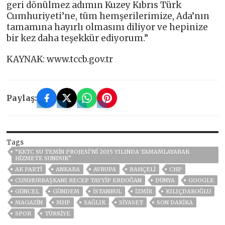
geri dönülmez adımın Kuzey Kıbrıs Türk
Cumhuriyeti’ne, tüm hemşerilerimize, Ada’nın
tamamına hayırlı olmasını diliyor ve hepinize
bir kez daha teşekkür ediyorum.”
KAYNAK: www.tccb.gov.tr
Paylaş:
Tags
“KKTC SU TEMİN PROJESİ’Nİ 2015 YILINDA TAMAMLAYARAK
HİZMETE SUNDUK”
AK PARTİ
ANKARA
AVRUPA
BAHÇELİ
CHP
CUMHURBAŞKANI RECEP TAYYIP ERDOĞAN
DÜNYA
GOOGLE
GÜNCEL
GÜNDEM
ISTANBUL
İZMIR
KILIÇDAROĞLU
MAGAZİN
MHP
SAĞLIK
SİYASET
SON DAKIKA
SPOR
TÜRKİYE