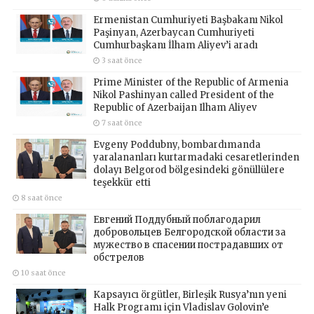
Ermenistan Cumhuriyeti Başbakanı Nikol
Paşinyan, Azerbaycan Cumhuriyeti
Cumhurbaşkanı İlham Aliyev’i aradı
3 saat önce
Prime Minister of the Republic of Armenia
Nikol Pashinyan called President of the
Republic of Azerbaijan Ilham Aliyev
7 saat önce
Evgeny Poddubny, bombardımanda
yaralananları kurtarmadaki cesaretlerinden
dolayı Belgorod bölgesindeki gönüllülere
teşekkür etti
8 saat önce
Евгений Поддубный поблагодарил
добровольцев Белгородской области за
мужество в спасении пострадавших от
обстрелов
10 saat önce
Kapsayıcı örgütler, Birleşik Rusya’nın yeni
Halk Programı için Vladislav Golovin’e