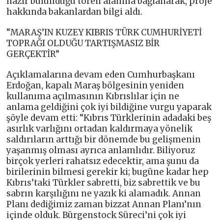
hazır bulunduğu tören alanına bağlanarak, proje
hakkında bakanlardan bilgi aldı.
“MARAŞ’IN KUZEY KIBRIS TÜRK CUMHURİYETİ
TOPRAĞI OLDUĞU TARTIŞMASIZ BİR
GERÇEKTİR”
Açıklamalarına devam eden Cumhurbaşkanı
Erdoğan, kapalı Maraş bölgesinin yeniden
kullanıma açılmasının Kıbrıslılar için ne
anlama geldiğini çok iyi bildiğine vurgu yaparak
şöyle devam etti: “Kıbrıs Türklerinin adadaki beş
asırlık varlığını ortadan kaldırmaya yönelik
saldırıların arttığı bir dönemde bu gelişmenin
yaşanmış olması ayrıca anlamlıdır. Biliyoruz
birçok yerleri rahatsız edecektir, ama şunu da
birilerinin bilmesi gerekir ki; bugüne kadar hep
Kıbrıs’taki Türkler sabretti, biz sabrettik ve bu
sabrın karşılığını ne yazık ki alamadık. Annan
Planı dediğimiz zaman bizzat Annan Planı’nın
içinde olduk. Bürgenstock Süreci’ni çok iyi