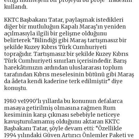
ettiği muhteşem bir projeydi bu proje” ifadesini
kullandı.
KKTC Başbakanı Tatar, paylaşmak istedikleri
diğer bir mutluluğun Kapalı Maraş’ın yeniden
açılmasıyla ilgili bir gelişme olduğunu
belirterek “Bilindiği gibi Maraş tartışmasız bir
şekilde Kuzey Kıbrıs Türk Cumhuriyeti
toprağıdır. Tartışmasız bir şekilde Kuzey Kıbrıs
Türk Cumhuriyeti sınırları içerisindedir. Barış
harekâtımızın ardından uluslararası toplum
tarafından Kıbrıs meselesinin bütünü gibi Maraş
da âdeta kendi kaderine terk edilmiştir” diye
konuştu.
1980 ve1990’lı yıllarda bu konunun defalarca
masaya getirilmiş olmasına rağmen Rum
kesiminin karşı çıkması sebebiyle neticeye
kavuşturulamamış olduğunu aktaran KKTC
Başbakanı Tatar, şöyle devam etti: “Özellikle
1994 yılındaki Güven Artırıcı Önlemler Paketi ve