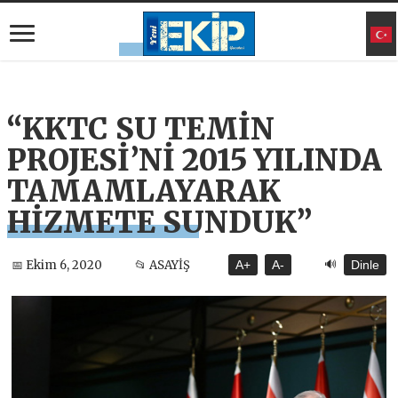
“KKTC SU TEMİN
PROJESİ’Nİ 2015 YILINDA
TAMAMLAYARAK
HİZMETE SUNDUK”
🔊
📅 Ekim 6, 2020
📂 ASAYİŞ
A+
A-
Dinle