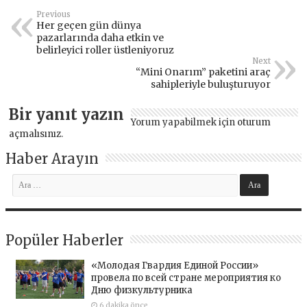
Previous
Her geçen gün dünya
pazarlarında daha etkin ve
belirleyici roller üstleniyoruz
Next
“Mini Onarım” paketini araç
sahipleriyle buluşturuyor
Bir yanıt yazın
Yorum yapabilmek için
oturum
açmalısınız
.
Haber Arayın
Popüler Haberler
«Молодая Гвардия Единой России»
провела по всей стране мероприятия ко
Дню физкультурника
6 dakika önce