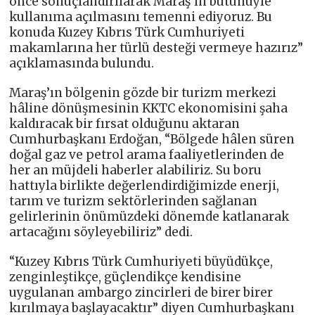
önce sonuçlandırılarak Maraş’ın bütünüyle
kullanıma açılmasını temenni ediyoruz. Bu
konuda Kuzey Kıbrıs Türk Cumhuriyeti
makamlarına her türlü desteği vermeye hazırız”
açıklamasında bulundu.
Maraş’ın bölgenin gözde bir turizm merkezi
hâline dönüşmesinin KKTC ekonomisini şaha
kaldıracak bir fırsat olduğunu aktaran
Cumhurbaşkanı Erdoğan, “Bölgede hâlen süren
doğal gaz ve petrol arama faaliyetlerinden de
her an müjdeli haberler alabiliriz. Su boru
hattıyla birlikte değerlendirdiğimizde enerji,
tarım ve turizm sektörlerinden sağlanan
gelirlerinin önümüzdeki dönemde katlanarak
artacağını söyleyebiliriz” dedi.
“Kuzey Kıbrıs Türk Cumhuriyeti büyüdükçe,
zenginleştikçe, güçlendikçe kendisine
uygulanan ambargo zincirleri de birer birer
kırılmaya başlayacaktır” diyen Cumhurbaşkanı