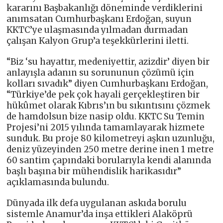
kararını Başbakanlığı döneminde verdiklerini
anımsatan Cumhurbaşkanı Erdoğan, suyun
KKTC’ye ulaşmasında yılmadan durmadan
çalışan Kalyon Grup’a teşekkürlerini iletti.
“Biz ‘su hayattır, medeniyettir, azizdir’ diyen bir
anlayışla adanın su sorununun çözümü için
kolları sıvadık” diyen Cumhurbaşkanı Erdoğan,
“Türkiye’de pek çok hayali gerçekleştiren bir
hükûmet olarak Kıbrıs’ın bu sıkıntısını çözmek
de hamdolsun bize nasip oldu. KKTC Su Temin
Projesi’ni 2015 yılında tamamlayarak hizmete
sunduk. Bu proje 80 kilometreyi aşkın uzunluğu,
deniz yüzeyinden 250 metre derine inen 1 metre
60 santim çapındaki borularıyla kendi alanında
başlı başına bir mühendislik harikasıdır”
açıklamasında bulundu.
Dünyada ilk defa uygulanan askıda borulu
sistemle Anamur’da inşa ettikleri Alaköprü