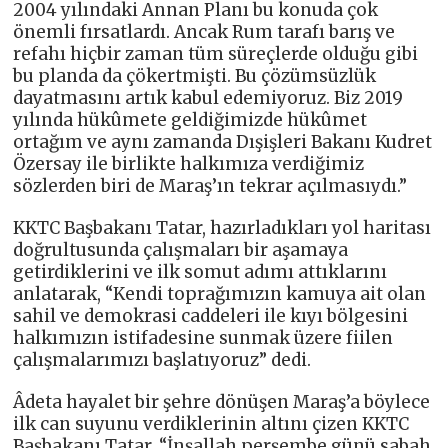
2004 yılındaki Annan Planı bu konuda çok
önemli fırsatlardı. Ancak Rum tarafı barış ve
refahı hiçbir zaman tüm süreçlerde olduğu gibi
bu planda da çökertmişti. Bu çözümsüzlük
dayatmasını artık kabul edemiyoruz. Biz 2019
yılında hükûmete geldiğimizde hükûmet
ortağım ve aynı zamanda Dışişleri Bakanı Kudret
Özersay ile birlikte halkımıza verdiğimiz
sözlerden biri de Maraş’ın tekrar açılmasıydı.”
KKTC Başbakanı Tatar, hazırladıkları yol haritası
doğrultusunda çalışmaları bir aşamaya
getirdiklerini ve ilk somut adımı attıklarını
anlatarak, “Kendi toprağımızın kamuya ait olan
sahil ve demokrasi caddeleri ile kıyı bölgesini
halkımızın istifadesine sunmak üzere fiilen
çalışmalarımızı başlatıyoruz” dedi.
Âdeta hayalet bir şehre dönüşen Maraş’a böylece
ilk can suyunu verdiklerinin altını çizen KKTC
Başbakanı Tatar, “İnşallah perşembe günü sabah