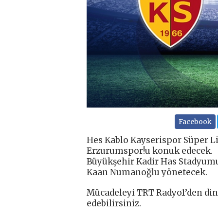
Facebook
Hes Kablo Kayserispor Süper Li
Erzurumspor!u konuk edecek.
Büyükşehir Kadir Has Stadyumu
Kaan Numanoğlu yönetecek.
Mücadeleyi TRT Radyo1’den dinl
edebilirsiniz.