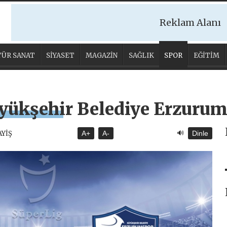
Reklam Alanı
ÜR SANAT
SİYASET
MAGAZİN
SAĞLIK
SPOR
EĞİTİM
yükşehir Belediye Erzuru
🔊
AYİŞ
A+
A-
Dinle