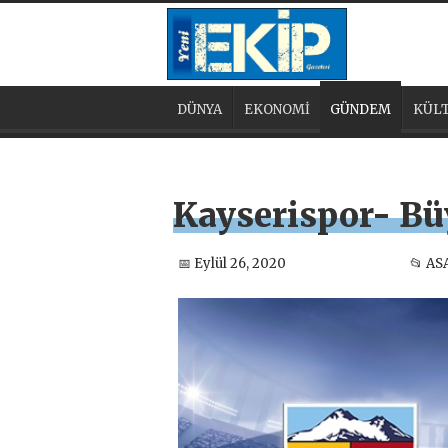
DÜNYA
EKONOMİ
GÜNDEM
KÜLT
Kayserispor- Bü
📅 Eylül 26, 2020
📂 AS