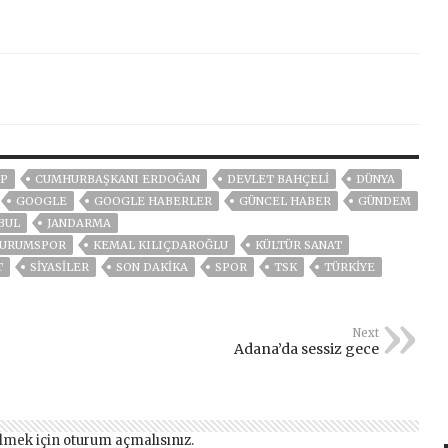
P
CUMHURBAŞKANI ERDOĞAN
DEVLET BAHÇELİ
DÜNYA
GOOGLE
GOOGLE HABERLER
GÜNCEL HABER
GÜNDEM
BUL
JANDARMA
RZURUMSPOR
KEMAL KILIÇDAROĞLU
KÜLTÜR SANAT
T
SİYASİLER
SON DAKIKA
SPOR
TSK
TÜRKİYE
Next
Adana’da sessiz gece
lmek için
oturum açmalısınız
.