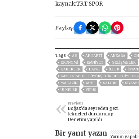
kaynak:TRT SPOR
Paylaş:
Tags
AB
AK PARTİ
ANKARA
CH
EKONOMİ
EMNİYET
GELIŞMELER
HABERLER
HAYAT
İLLER
ISTAN
KAYSERISPOR- BÜYÜKŞEHIR BELEDIYE E
MAGAZİN
MHP
SALGIN
SİYASE
ÜLKELER
VIRÜS
Previous
Boğaz’da seyreden gezi
tekneleri durdurulup
Denetim yapıldı
Bir yanıt yazın
Yorum yapabi