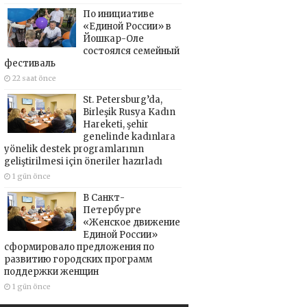
По инициативе
«Единой России» в
Йошкар-Оле
состоялся семейный
фестиваль
22 saat önce
St. Petersburg’da,
Birleşik Rusya Kadın
Hareketi, şehir
genelinde kadınlara
yönelik destek programlarının
geliştirilmesi için öneriler hazırladı
1 gün önce
В Санкт-
Петербурге
«Женское движение
Единой России»
сформировало предложения по
развитию городских программ
поддержки женщин
1 gün önce