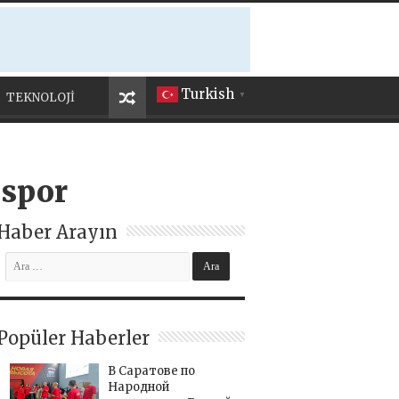
Turkish
TEKNOLOJİ
▼
mspor
Haber Arayın
Popüler Haberler
В Саратове по
Народной