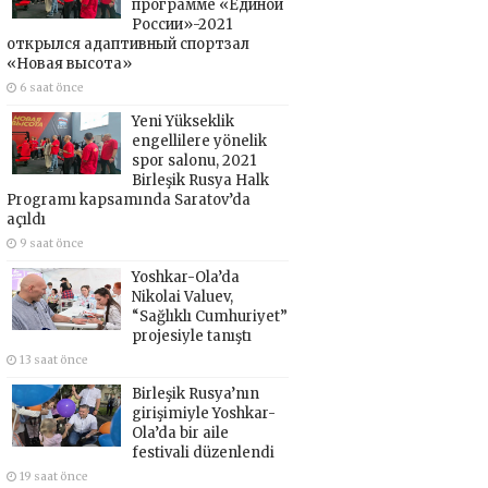
программе «Единой
России»-2021
открылся адаптивный спортзал
«Новая высота»
6 saat önce
Yeni Yükseklik
engellilere yönelik
spor salonu, 2021
Birleşik Rusya Halk
Programı kapsamında Saratov’da
açıldı
9 saat önce
Yoshkar-Ola’da
Nikolai Valuev,
“Sağlıklı Cumhuriyet”
projesiyle tanıştı
13 saat önce
Birleşik Rusya’nın
girişimiyle Yoshkar-
Ola’da bir aile
festivali düzenlendi
19 saat önce