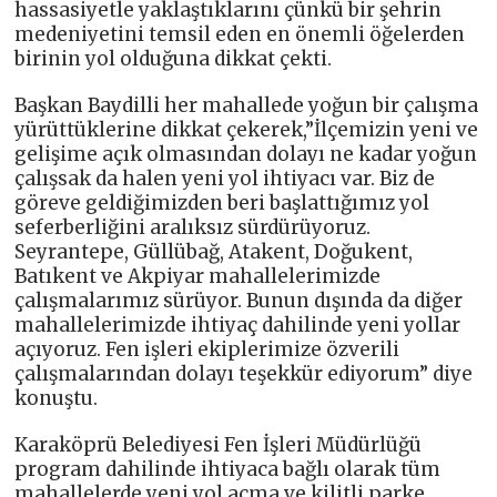
hassasiyetle yaklaştıklarını çünkü bir şehrin
medeniyetini temsil eden en önemli öğelerden
birinin yol olduğuna dikkat çekti.
Başkan Baydilli her mahallede yoğun bir çalışma
yürüttüklerine dikkat çekerek,”İlçemizin yeni ve
gelişime açık olmasından dolayı ne kadar yoğun
çalışsak da halen yeni yol ihtiyacı var. Biz de
göreve geldiğimizden beri başlattığımız yol
seferberliğini aralıksız sürdürüyoruz.
Seyrantepe, Güllübağ, Atakent, Doğukent,
Batıkent ve Akpiyar mahallelerimizde
çalışmalarımız sürüyor. Bunun dışında da diğer
mahallelerimizde ihtiyaç dahilinde yeni yollar
açıyoruz. Fen işleri ekiplerimize özverili
çalışmalarından dolayı teşekkür ediyorum” diye
konuştu.
Karaköprü Belediyesi Fen İşleri Müdürlüğü
program dahilinde ihtiyaca bağlı olarak tüm
mahallelerde yeni yol açma ve kilitli parke