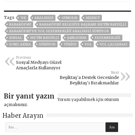
Tags
'DE
ARALIKSIZ
GÜNDEM
HİZMET
KARAKÖPRÜ
KARAKÖPRÜ BELEDIYE BAŞKANI METIN BAYDILLI
KARAKÖPRÜ'DE YOL SEFERBERLİĞİ ARALIKSIZ SÜRÜYOR
KIRSAL
METİN BAYDİLLİ
ŞANLIURFA
SEFERBERLİĞİ
SOND AKİKA
SÜRÜYOR
TÜKİYE
YOL
YOL ÇALIŞMASI
Previous
Sosyal Medyayı Güzel
Amaçlarla Kullanıyor
Next
Beşiktaş’a Destek Gecesinde
Beşiktaş’ı Bırakmadılar
Bir yanıt yazın
Yorum yapabilmek için
oturum
açmalısınız
.
Haber Arayın