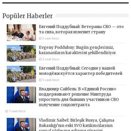
Popüler Haberler
Евгений Поддубный: Ветераны СВО — это
та сила, которая изменит страну
1 saat önce
Evgeny Poddubny: Bugün gençlerimiz,
kazananların karakterini şekillendiriyor
2 saat önce
Евгений Поддубный: Сегодня у нашей
молодёжи куётся характер победителей
5 saat önce
Владимир Сайбель: В «Единой России»
поддерживают решение Минтруда
упростить для бывших участников СВО
получение соцконтракта
7 saat önce
Vladimir Saibel: Birleşik Rusya, Çalışma
Bakanlığı’nın eski SVO katılımcılarının
sosyal sözleşme edinme sürecini