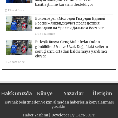
basitleştirme kararını destekliyor
13 saat önce
Волонтёры «Молодой Гвардии Единой
России» ликвидируют последствия
паводков на Урале и Дальнем Востоке
18 saat önce
Birleşik Rusya Genç Muhafızları’ndan
gönüllüler, Ural ve Uzak Doğu’daki sellerin
sonuçlarını ortadan kaldırmaya yardımcı
oluyor
22 saat önce
Hakkımızda
Künye
Yazarlar
İletişim
Kaynak belirtmeden ve izin almadan haberlerin kopyalanması
yasaktır.
Haber Yazılımı
| Developer By;
BEYNSOFT