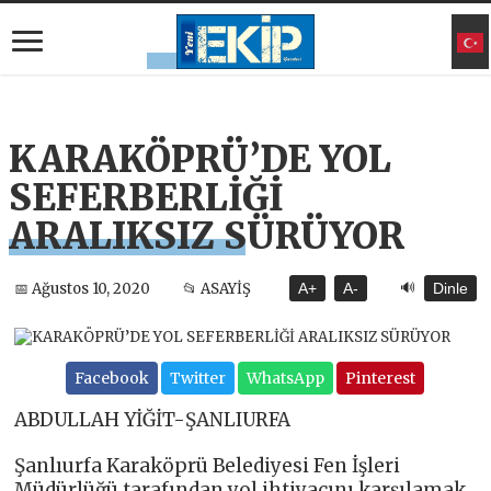
KARAKÖPRÜ’DE YOL
SEFERBERLİĞİ
ARALIKSIZ SÜRÜYOR
🔊
📅 Ağustos 10, 2020
📂 ASAYİŞ
A+
A-
Dinle
Facebook
Twitter
WhatsApp
Pinterest
ABDULLAH YİĞİT-ŞANLIURFA
Şanlıurfa Karaköprü Belediyesi Fen İşleri
Müdürlüğü tarafından yol ihtiyacını karşılamak