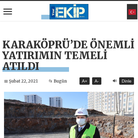
KARAKÖPRÜ’DE ÖNEMLİ
YATIRIMIN TEMELİ
ATILDI
🔊
📅 Şubat 22, 2021
📂 Bugün
A+
A-
Dinle