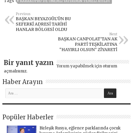
Tags
KARAKÖPRÜ’DE ÖNEMLİ YATIRIMIN TEMELİ ATILDI
Previous
BAŞKAN BEYAZGÜL’ÜN BU
SEFERKİ ADRESİ TARİHİ
HANLAR BÖLGESİ OLDU
Next
BAŞKAN CANPOLAT’TAN AK
PARTİ TEŞKİLATINA
“HAYIRLI OLSUN” ZİYARETİ
Bir yanıt yazın
Yorum yapabilmek için
oturum
açmalısınız
.
Haber Arayın
Popüler Haberler
Birleşik Rusya, eğlence parklarında çocuk