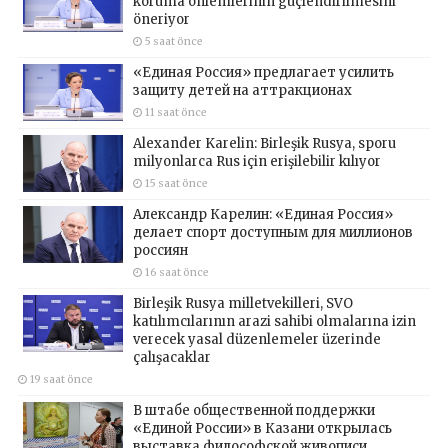
koruma önlemlerinin güçlendirilmesini
öneriyor
5 saat önce
«Единая Россия» предлагает усилить
защиту детей на аттракционах
11 saat önce
Alexander Karelin: Birleşik Rusya, sporu
milyonlarca Rus için erişilebilir kılıyor
15 saat önce
Александр Карелин: «Единая Россия»
делает спорт доступным для миллионов
россиян
16 saat önce
Birleşik Rusya milletvekilleri, SVO
katılımcılarının arazi sahibi olmalarına izin
verecek yasal düzenlemeler üzerinde
çalışacaklar
19 saat önce
В штабе общественной поддержки
«Единой России» в Казани открылась
выставка философской живописи