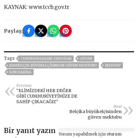
KAYNAK: www.tccb.gov.tr
Paylaş:
Tags
CUMHURBAŞKANI ERDOĞAN
GÜVEN
KAMBOÇYA BÜYÜKELÇISINDEN GÜVEN MEKTUBU
MEKTUP
SON DAKIKA
Previous
“ELİMİZDEKİ HER DEĞER
GİBİ CUMHURİYETİMİZE DE
SAHİP ÇIKACAĞIZ”
Next
Belçika büyükelçisinden
güven mektubu
Bir yanıt yazın
Yorum yapabilmek için
oturum