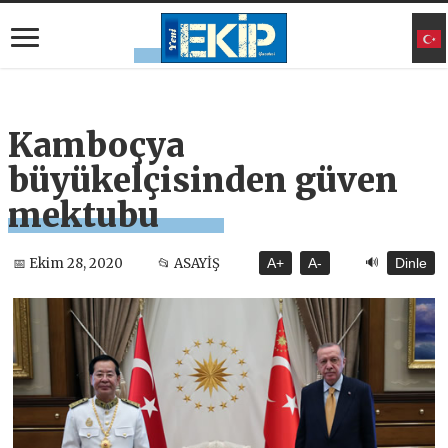
Kamboçya
büyükelçisinden güven
mektubu
🔊
📅 Ekim 28, 2020
📂 ASAYİŞ
A+
A-
Dinle