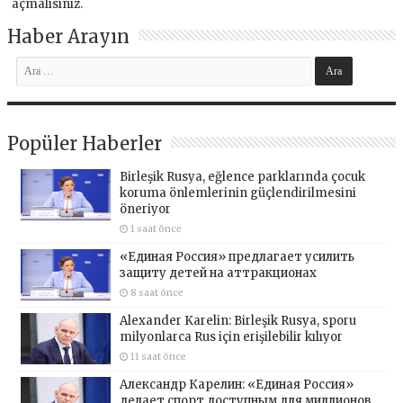
açmalısınız
.
Haber Arayın
Popüler Haberler
Birleşik Rusya, eğlence parklarında çocuk
koruma önlemlerinin güçlendirilmesini
öneriyor
1 saat önce
«Единая Россия» предлагает усилить
защиту детей на аттракционах
8 saat önce
Alexander Karelin: Birleşik Rusya, sporu
milyonlarca Rus için erişilebilir kılıyor
11 saat önce
Александр Карелин: «Единая Россия»
делает спорт доступным для миллионов