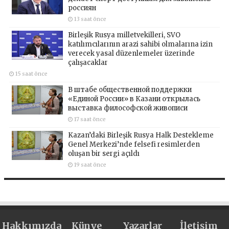
россиян
13 saat önce
Birleşik Rusya milletvekilleri, SVO
katılımcılarının arazi sahibi olmalarına izin
verecek yasal düzenlemeler üzerinde
çalışacaklar
15 saat önce
В штабе общественной поддержки
«Единой России» в Казани открылась
выставка философской живописи
17 saat önce
Kazan’daki Birleşik Rusya Halk Destekleme
Genel Merkezi’nde felsefi resimlerden
oluşan bir sergi açıldı
19 saat önce
Hakkımızda
Künye
Yazarlar
İletişim