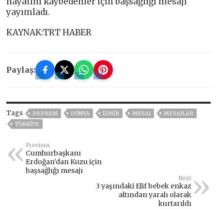
hayatını kaybedenler için başsağlığı mesajı
yayımladı.
KAYNAK:TRT HABER
Paylaş:
Tags
DEPREM
DÜNYA
İZMIR
MESAJ
MESAJLAR
TÜRKİYE
Previous
Cumhurbaşkanı
Erdoğan’dan Kuzu için
başsağlığı mesajı
Next
3 yaşındaki Elif bebek enkaz
altından yaralı olarak
kurtarıldı