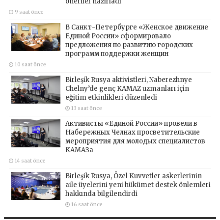
öneriler hazırladı
9 saat önce
В Санкт-Петербурге «Женское движение
Единой России» сформировало
предложения по развитию городских
программ поддержки женщин
10 saat önce
Birleşik Rusya aktivistleri, Naberezhnye
Chelny’de genç KAMAZ uzmanları için
eğitim etkinlikleri düzenledi
13 saat önce
Активисты «Единой России» провели в
Набережных Челнах просветительские
мероприятия для молодых специалистов
КАМАЗа
14 saat önce
Birleşik Rusya, Özel Kuvvetler askerlerinin
aile üyelerini yeni hükümet destek önlemleri
hakkında bilgilendirdi
16 saat önce