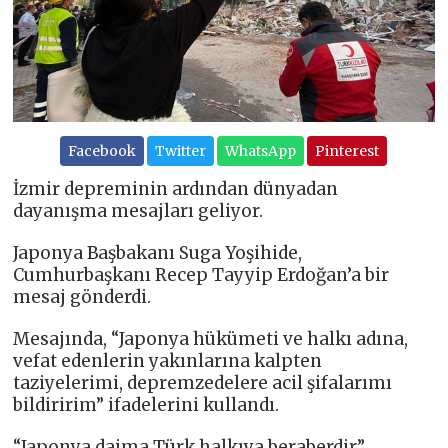
Facebook
Twitter
WhatsApp
Pinterest
İzmir depreminin ardından dünyadan
dayanışma mesajları geliyor.
Japonya Başbakanı Suga Yoşihide,
Cumhurbaşkanı Recep Tayyip Erdoğan’a bir
mesaj gönderdi.
Mesajında, “Japonya hükümeti ve halkı adına,
vefat edenlerin yakınlarına kalpten
taziyelerimi, depremzedelere acil şifalarımı
bildiririm” ifadelerini kullandı.
“Japonya daima Türk halkıya beraberdir”