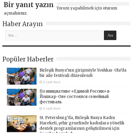
Bir yanıt yazın
Yorum yapabilmek için
oturum
açmalısınız
.
Haber Arayın
Popüler Haberler
Birleşik Rusya’nın girişimiyle Yoshkar-Ola’da
bir aile festivali düzenlendi
4 saat önce
По инициативе «Единой России» в
Йошкар-Оле состоялся семейный
фестиваль
6 saat önce
St. Petersburg’da, Birleşik Rusya Kadın
Hareketi, şehir genelinde kadınlara yönelik
destek programlarının geliştirilmesi için