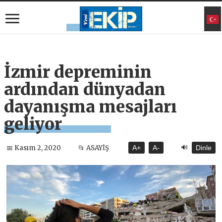
İzmir depreminin
ardından dünyadan
dayanışma mesajları
geliyor
🔊
📅 Kasım 2, 2020
📂 ASAYİŞ
A+
A-
Dinle