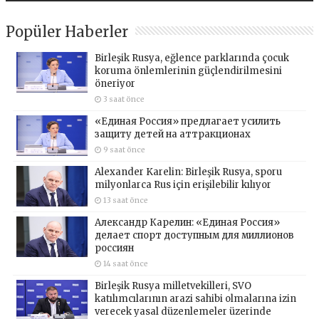
Popüler Haberler
Birleşik Rusya, eğlence parklarında çocuk
koruma önlemlerinin güçlendirilmesini
öneriyor
3 saat önce
«Единая Россия» предлагает усилить
защиту детей на аттракционах
9 saat önce
Alexander Karelin: Birleşik Rusya, sporu
milyonlarca Rus için erişilebilir kılıyor
13 saat önce
Александр Карелин: «Единая Россия»
делает спорт доступным для миллионов
россиян
14 saat önce
Birleşik Rusya milletvekilleri, SVO
katılımcılarının arazi sahibi olmalarına izin
verecek yasal düzenlemeler üzerinde