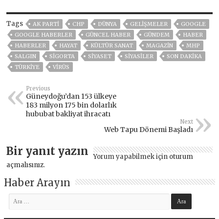
Tags
AK PARTİ
CHP
DÜNYA
GELIŞMELER
GOOGLE
GOOGLE HABERLER
GÜNCEL HABER
GÜNDEM
HABER
HABERLER
HAYAT
KÜLTÜR SANAT
MAGAZİN
MHP
SALGIN
SIGORTA
SİYASET
SİYASİLER
SON DAKIKA
TÜRKİYE
VIRÜS
Previous
Güneydoğu’dan 153 ülkeye
183 milyon 175 bin dolarlık
hububat bakliyat ihracatı
Next
Web Tapu Dönemi Başladı
Bir yanıt yazın
Yorum yapabilmek için
oturum
açmalısınız
.
Haber Arayın