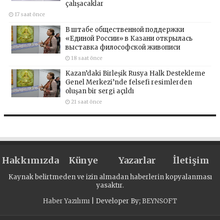
çalışacaklar
17 saat önce
В штабе общественной поддержки
«Единой России» в Казани открылась
выставка философской живописи
18 saat önce
Kazan’daki Birleşik Rusya Halk Destekleme
Genel Merkezi’nde felsefi resimlerden
oluşan bir sergi açıldı
21 saat önce
Hakkımızda
Künye
Yazarlar
İletişim
Kaynak belirtmeden ve izin almadan haberlerin kopyalanması
yasaktır.
Haber Yazılımı
| Developer By;
BEYNSOFT