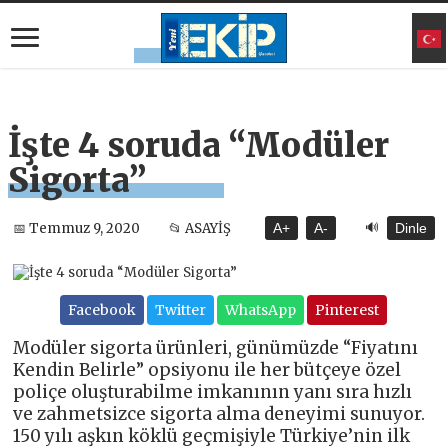
İşte 4 soruda “Modüler
Sigorta”
🔊
📅 Temmuz 9, 2020
📂 ASAYİŞ
A+
A-
Dinle
Facebook
Twitter
WhatsApp
Pinterest
Modüler sigorta ürünleri, günümüzde “Fiyatını
Kendin Belirle” opsiyonu ile her bütçeye özel
poliçe oluşturabilme imkanının yanı sıra hızlı
ve zahmetsizce sigorta alma deneyimi sunuyor.
150 yılı aşkın köklü geçmişiyle Türkiye’nin ilk