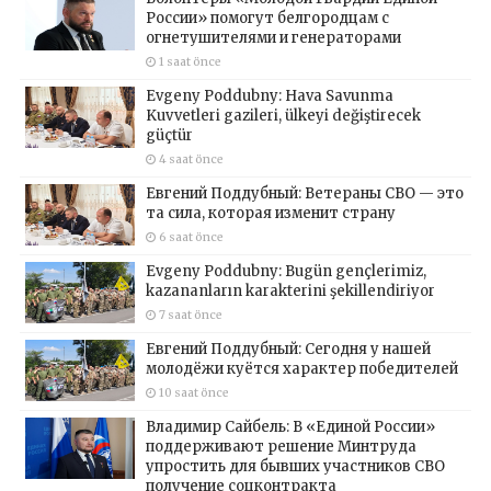
России» помогут белгородцам с
огнетушителями и генераторами
1 saat önce
Evgeny Poddubny: Hava Savunma
Kuvvetleri gazileri, ülkeyi değiştirecek
güçtür
4 saat önce
Евгений Поддубный: Ветераны СВО — это
та сила, которая изменит страну
6 saat önce
Evgeny Poddubny: Bugün gençlerimiz,
kazananların karakterini şekillendiriyor
7 saat önce
Евгений Поддубный: Сегодня у нашей
молодёжи куётся характер победителей
10 saat önce
Владимир Сайбель: В «Единой России»
поддерживают решение Минтруда
упростить для бывших участников СВО
получение соцконтракта