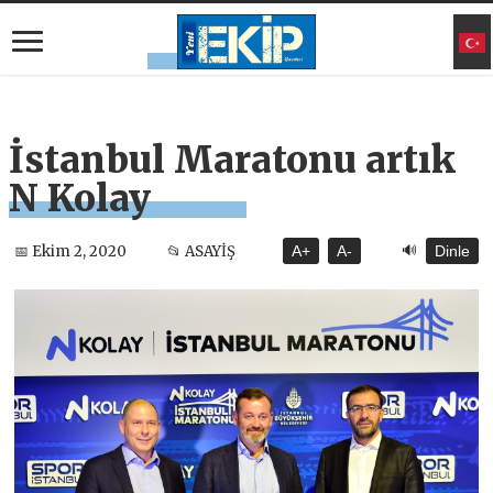
İstanbul Maratonu artık
N Kolay
🔊
📅 Ekim 2, 2020
📂 ASAYİŞ
A+
A-
Dinle