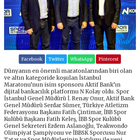
Facebook
Twitter
WhatsApp
Pinterest
Dünyanın en önemli maratonlarından biri olan
ve altın kategoride koşulan İstanbul
Maratonu’nun isim sponsoru Aktif Bank’ın
dijital bankacılık platformu N Kolay oldu. Spor
İstanbul Genel Müdürü İ. Renay Onur, Aktif Bank
Genel Müdürü Serdar Sümer, Türkiye Atletizm
Federasyonu Başkanı Fatih Çintimar, İBB Spor
Kulübü Başkanı Fatih Keleş, İBB Spor Kulübü
Genel Sekreteri Erdem Aslanoğlu, Teakwondo
Olimpiyat Şampiyonu ve İBBSK Sporcusu Nur
Tatar ve Spor Müdürlerinin katılımı ile yeni