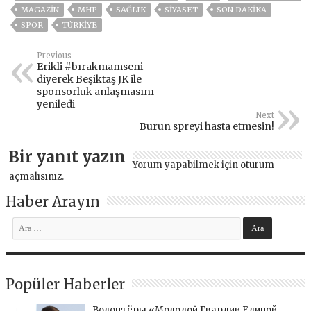
MAGAZİN
MHP
SAĞLIK
SİYASET
SON DAKIKA
SPOR
TÜRKİYE
Previous
Erikli #bırakmamseni
diyerek Beşiktaş JK ile
sponsorluk anlaşmasını
yeniledi
Next
Burun spreyi hasta etmesin!
Bir yanıt yazın
Yorum yapabilmek için
oturum
açmalısınız
.
Haber Arayın
Popüler Haberler
Волонтёры «Молодой Гвардии Единой