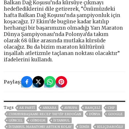
Balkan Dağ Koşusu’nda kürsüye çıkmayı
hedeflediklerini dile getirerek, “Önümüzdeki
hafta Balkan Dağ Koşusu’nda şampiyonluk için
koşacağız. 17 Ekim’de bugüne kadar katılıp
herhangi bir başarımızın olmadığı Yarı Maraton
Dünya Şampiyonası’nda Polonya’da takım
olarak 68 ülke arasında mutlaka kürsüde
olacağız. Bu da bizim maraton kültürünü
inşallah atletizmle taçlanan noktası olacaktır”
ifadelerini kullandı.
Paylaş:
Tags
AK PARTİ
ANKARA
AVRUPA
BAHÇELİ
CHP
CUMHURBAŞKANI RECEP TAYYIP ERDOĞAN
DÜNYA
GOOGLE
GÜNCEL
GÜNDEM
ISTANBUL
İSTANBUL MARATONU ARTIK N KOLAY
İZMIR
KILIÇDAROĞLU