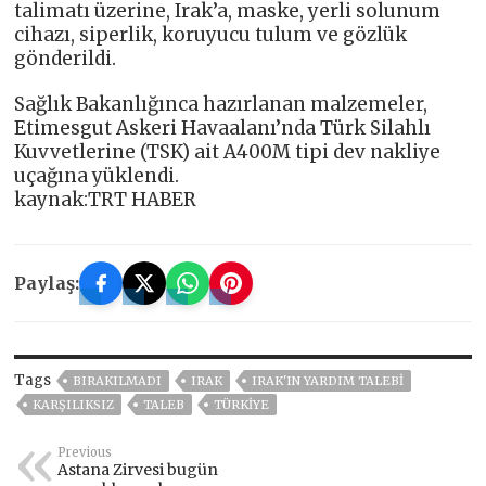
talimatı üzerine, Irak’a, maske, yerli solunum
cihazı, siperlik, koruyucu tulum ve gözlük
gönderildi.
Sağlık Bakanlığınca hazırlanan malzemeler,
Etimesgut Askeri Havaalanı’nda Türk Silahlı
Kuvvetlerine (TSK) ait A400M tipi dev nakliye
uçağına yüklendi.
kaynak:TRT HABER
Paylaş:
Tags
BIRAKILMADI
IRAK
IRAK'IN YARDIM TALEBI
KARŞILIKSIZ
TALEB
TÜRKİYE
Previous
Astana Zirvesi bugün