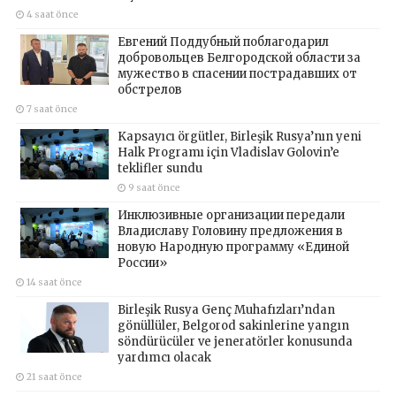
4 saat önce
Евгений Поддубный поблагодарил
добровольцев Белгородской области за
мужество в спасении пострадавших от
обстрелов
7 saat önce
Kapsayıcı örgütler, Birleşik Rusya’nın yeni
Halk Programı için Vladislav Golovin’e
teklifler sundu
9 saat önce
Инклюзивные организации передали
Владиславу Головину предложения в
новую Народную программу «Единой
России»
14 saat önce
Birleşik Rusya Genç Muhafızları’ndan
gönüllüler, Belgorod sakinlerine yangın
söndürücüler ve jeneratörler konusunda
yardımcı olacak
21 saat önce