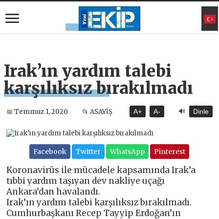
Irak’ın yardım talebi
karşılıksız bırakılmadı
🔊
📅 Temmuz 1, 2020
📂 ASAYİŞ
A+
A-
Dinle
Facebook
Twitter
WhatsApp
Pinterest
Koronavirüs ile mücadele kapsamında Irak’a
tıbbi yardım taşıyan dev nakliye uçağı
Ankara’dan havalandı.
Irak’ın yardım talebi karşılıksız bırakılmadı.
Cumhurbaşkanı Recep Tayyip Erdoğan’ın