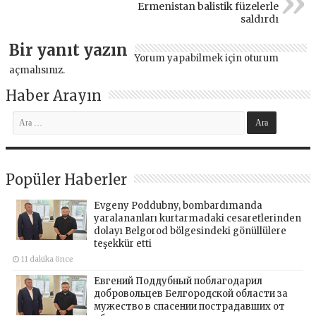
Ermenistan balistik füzelerle
saldırdı
Bir yanıt yazın
Yorum yapabilmek için
oturum
açmalısınız
.
Haber Arayın
Popüler Haberler
Evgeny Poddubny, bombardımanda
yaralananları kurtarmadaki cesaretlerinden
dolayı Belgorod bölgesindeki gönüllülere
teşekkür etti
11 dakika önce
Евгений Поддубный поблагодарил
добровольцев Белгородской области за
мужество в спасении пострадавших от