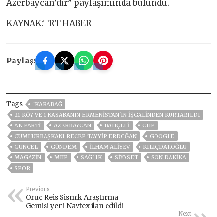
Azerbaycan’dır” paylaşımında bulundu.
KAYNAK:TRT HABER
Paylaş:
Tags
"KARABAĞ
21 KÖY VE 1 KASABANIN ERMENISTAN'IN IŞGALINDEN KURTARILDI
AK PARTİ
AZERBAYCAN
BAHÇELİ
CHP
CUMHURBAŞKANI RECEP TAYYIP ERDOĞAN
GOOGLE
GÜNCEL
GÜNDEM
İLHAM ALIYEV
KILIÇDAROĞLU
MAGAZİN
MHP
SAĞLIK
SİYASET
SON DAKIKA
SPOR
Previous
Oruç Reis Sismik Araştırma
Gemisi yeni Navtex ilan edildi
Next