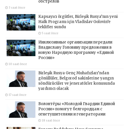
обстрелов
3 saat önce
Kapsayıcı örgütler, Birleşik Rusya’nın yeni
Halk Programı için Vladislav Golovin’e
teklifler sundu
5 saat önce
Инклюзивные организации передали
Владиславу Головину предложения в
новую Народную программу «Единой
России»
10 saat önce
Birleşik Rusya Genç Muhafızları’ndan
gönüllüler, Belgorod sakinlerine yangın
söndürücüler ve jeneratörler konusunda
yardımcı olacak
17 saat önce
Волонтёры «Молодой Гвардии Единой
России» помогут белгородцам с
огнетушителями и генераторами
18 saat önce