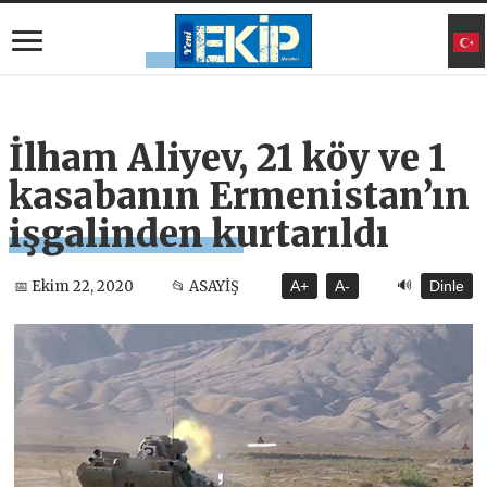
İlham Aliyev, 21 köy ve 1
kasabanın Ermenistan’ın
işgalinden kurtarıldı
🔊
📅 Ekim 22, 2020
📂 ASAYİŞ
A+
A-
Dinle