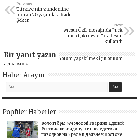
Previous
Türkiye’nin gündemine
oturan 20 yaşındaki Kadir
Şeker
Next
Mesut Özil, mesajında “Tek
millet, iki devlet” ifadesini
kullandı
Bir yanıt yazın
Yorum yapabilmek için
oturum
açmalısınız
.
Haber Arayın
Popüler Haberler
Волонтёры «Молодой Гвардии Единой
России» ликвидируют последствия
паводков на Урале и Дальнем Востоке