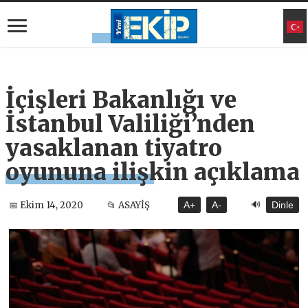
İçişleri Bakanlığı ve
İstanbul Valiliği’nden
yasaklanan tiyatro
oyununa ilişkin açıklama
🔊
📅 Ekim 14, 2020
📂 ASAYİŞ
A+
A-
Dinle