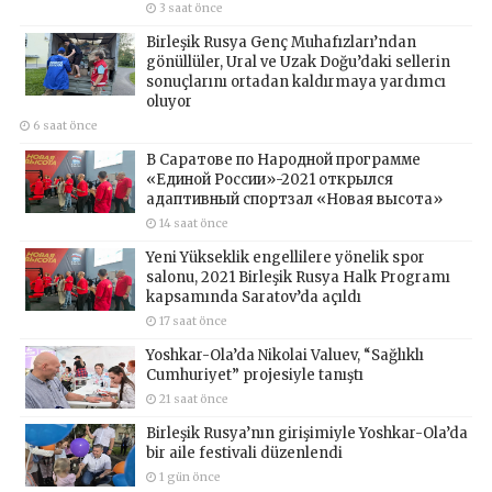
3 saat önce
Birleşik Rusya Genç Muhafızları’ndan
gönüllüler, Ural ve Uzak Doğu’daki sellerin
sonuçlarını ortadan kaldırmaya yardımcı
oluyor
6 saat önce
В Саратове по Народной программе
«Единой России»-2021 открылся
адаптивный спортзал «Новая высота»
14 saat önce
Yeni Yükseklik engellilere yönelik spor
salonu, 2021 Birleşik Rusya Halk Programı
kapsamında Saratov’da açıldı
17 saat önce
Yoshkar-Ola’da Nikolai Valuev, “Sağlıklı
Cumhuriyet” projesiyle tanıştı
21 saat önce
Birleşik Rusya’nın girişimiyle Yoshkar-Ola’da
bir aile festivali düzenlendi
1 gün önce