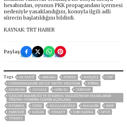
hesabından, oyunun PKK propagandası içermesi
nedeniyle yasaklandığını, konuyla ilgili adli
sürecin başlatıldığını bildirdi.
KAYNAK: TRT HABER
Paylaş:
Tags
AK PARTİ
ANKARA
AVRUPA
BAHÇELİ
CHP
CUMHURBAŞKANI RECEP TAYYIP ERDOĞAN
DÜNYA
EKONOMİ
GOOGLE
GÜNCEL
GÜNDEM
İÇIŞLERI BAKANLIĞI VE İSTANBUL VALILIĞI'NDEN YASAKLANAN
TIYATRO OYUNUNA ILIŞKIN AÇIKLAMA
ISTANBUL
İZMIR
KILIÇDAROĞLU
MAGAZİN
MHP
PANDEMİ
SAĞLIK
SİYASET
SON DAKIKA
SPOR
TÜRKİYE