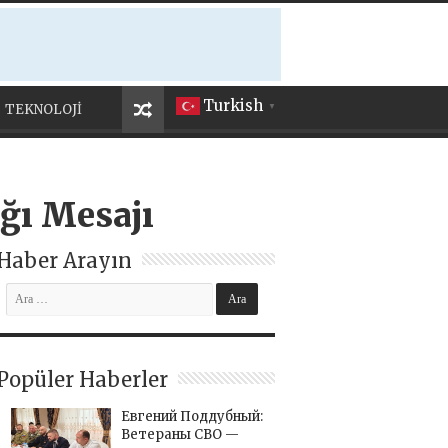
Turkish
TEKNOLOJİ
▼
ğı Mesajı
Haber Arayın
Popüler Haberler
Евгений Поддубный:
Ветераны СВО —