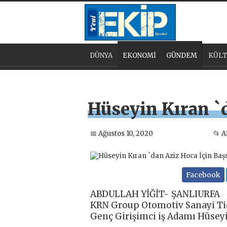
DÜNYA
EKONOMİ
GÜNDEM
KÜLT
Hüseyin Kıran `
📅 Ağustos 10, 2020
📂 
Facebook
ABDULLAH YİĞİT- ŞANLIURFA
KRN Group Otomotiv Sanayi Tic
Genç Girişimci iş Adamı Hüseyi