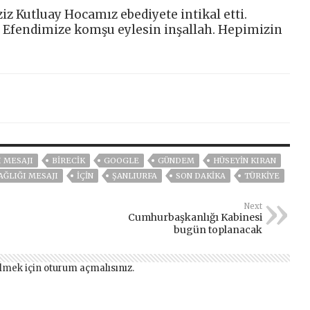
ziz Kutluay Hocamız ebediyete intikal etti.
Efendimize komşu eylesin inşallah. Hepimizin
 MESAJI
BİRECİK
GOOGLE
GÜNDEM
HÜSEYIN KIRAN
AĞLIĞI MESAJI
İÇİN
ŞANLIURFA
SON DAKIKA
TÜRKİYE
Next
Cumhurbaşkanlığı Kabinesi
bugün toplanacak
lmek için
oturum açmalısınız
.