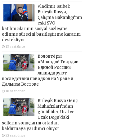
Vladimir Saibel:
Birleşik Rusya,
Çalışma Bakanlığı’nın
eski SVO
katılımcılarının sosyal sözleşme
edinme sürecini basitleştirme kararını
destekliyor
13 saat önce
Волонтёры
«Молодой Гвардии
Единой России»
ликвидируют
последствия паводков на Урале и
Дальнем Востоке
18 saat önce
Birleşik Rusya Genç
Muhafızları’ndan
gönüllüler, Ural ve
Uzak Doğu’daki
sellerin sonuçlarını ortadan
kaldırmaya yardımcı oluyor
22 saat önce