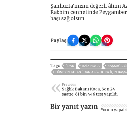
Şanlıurfa’mızın değerli âlimi A
Rabbim cennetinde Peygamber 
başı sağ olsun.
Paylaş:
Tags
`DAN
AZIZ HOCA
BAŞSAĞLIĞI
HÜSEYIN KIRAN `DAN AZIZ HOCA İÇIN BAŞS
Previous
Sağlık Bakanı Koca, Son 24
saatte, 61 bin 446 test yapıldı
Bir yanıt yazın
Yorum yapabi