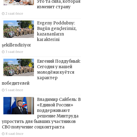
это та сила, которая
изменит страну
2 saat önce
Evgeny Poddubny:
Bugün gençlerimiz,
kazananların
karakterini
şekillendiriyor
3 saat önce
Евгений Поддубный:
Сегодня у нашей
молодёжи куётся
характер
победителей
5 saat önce
Владимир Сайбель: В
«Единой России»
поддерживают
решение Минтруда
упростить для бывших участников
СВО получение соцконтракта
8 saat önce