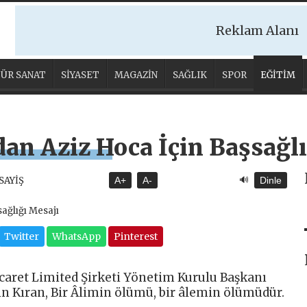
Reklam Alanı
ÜR SANAT
SİYASET
MAGAZİN
SAĞLIK
SPOR
EĞİTİM
dan Aziz Hoca İçin Başsağlı
🔊
ASAYİŞ
A+
A-
Dinle
Twitter
WhatsApp
Pinterest
aret Limited Şirketi Yönetim Kurulu Başkanı
n Kıran, Bir Âlimin ölümü, bir âlemin ölümüdür.