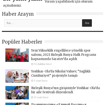
Yorum yapabilmek için
oturum
açmalısınız
.
Haber Arayın
Popüler Haberler
Yeni Yükseklik engellilere yönelik spor
salonu, 2021 Birleşik Rusya Halk Programı
kapsamında Saratov’da açıldı
52 dakika önce
Yoshkar-Ola’da Nikolai Valuev, “Sağlıklı
Cumhuriyet” projesiyle tanıştı
5 saat önce
Birleşik Rusya’nın girişimiyle Yoshkar-Ola’da
bir aile festivali düzenlendi
11 saat önce
По инициативе «Единой России» в