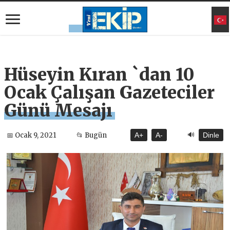
Hüseyin Kıran `dan 10
Ocak Çalışan Gazeteciler
Günü Mesajı
🔊
📅 Ocak 9, 2021
📂 Bugün
A+
A-
Dinle