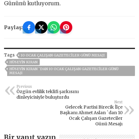
Gününü kutluyorum.
Paylaş:
Tags
10 OCAK ÇALIŞAN GAZETECILER GÜNÜ MESAJI
HÜSEYIN KIRAN
HÜSEYIN KIRAN `DAN 10 OCAK ÇALIŞAN GAZETECILER GÜNÜ
MESAJI
Previous
Özgün evlilik teklifi şarkısını
dinleyicisiyle buluşturdu
Next
Gelecek Partisi Birecik İlçe
Başkanı Ahmet Aslan `dan 10
Ocak Çalışan Gazeteciler
Günü Mesajı
Bir yanıt yazın