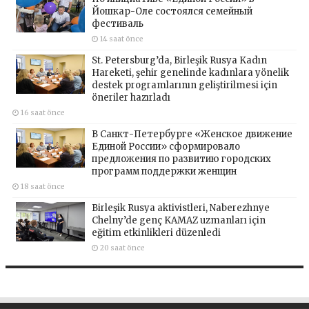
Йошкар-Оле состоялся семейный
фестиваль
14 saat önce
St. Petersburg’da, Birleşik Rusya Kadın
Hareketi, şehir genelinde kadınlara yönelik
destek programlarının geliştirilmesi için
öneriler hazırladı
16 saat önce
В Санкт-Петербурге «Женское движение
Единой России» сформировало
предложения по развитию городских
программ поддержки женщин
18 saat önce
Birleşik Rusya aktivistleri, Naberezhnye
Chelny’de genç KAMAZ uzmanları için
eğitim etkinlikleri düzenledi
20 saat önce