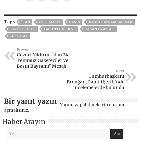
Tags
`TAN
24 TEMMUZ
BASIN
BASIN BAYRAMI MESAJI
GAZETECİLER
GAZETECILER VE
HASAN ÖZAYGUT
KUTLAMA
Previous
Cevdet Yıldırım `dan 24
Temmuz Gazeteciler ve
Basın Bayramı” Mesajı
Next
Cumhurbaşkanı
Erdoğan, Cami-i Şerifi’nde
incelemelerde bulundu
Bir yanıt yazın
Yorum yapabilmek için
oturum
açmalısınız
.
Haber Arayın