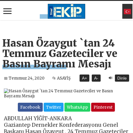
Hasan Özaygut `tan 24
Temmuz Gazeteciler ve
Basın Bayramı Mesajı
🔊
📅 Temmuz 24, 2020
📂 ASAYİŞ
A+
A-
Dinle
Facebook
Twitter
WhatsApp
Pinterest
ABDULLAH YİĞİT-ANKARA
Gaziantep Dernekler Konfederasyonu Genel
Başkanı Hasan Özaygut , 24 Temmuz Gazeteciler