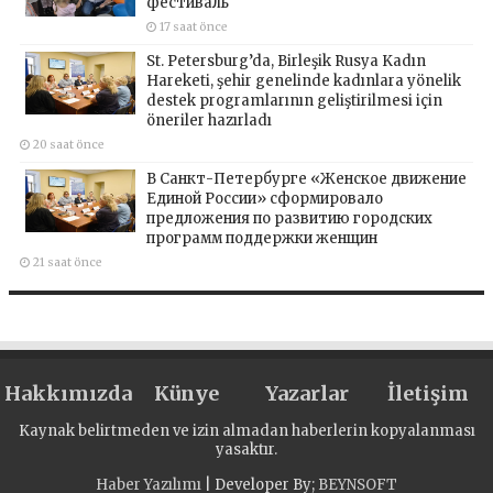
фестиваль
17 saat önce
St. Petersburg’da, Birleşik Rusya Kadın
Hareketi, şehir genelinde kadınlara yönelik
destek programlarının geliştirilmesi için
öneriler hazırladı
20 saat önce
В Санкт-Петербурге «Женское движение
Единой России» сформировало
предложения по развитию городских
программ поддержки женщин
21 saat önce
Hakkımızda
Künye
Yazarlar
İletişim
Kaynak belirtmeden ve izin almadan haberlerin kopyalanması
yasaktır.
Haber Yazılımı
| Developer By;
BEYNSOFT