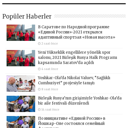
Popüler Haberler
В Саратове по Народной программе
«Единой России»-2021 открылся
адаптивный спортзал «Новая высота»
2 saat önce
Yeni Yükseklik engellilere yönelik spor
salonu, 2021 Birleşik Rusya Halk Programı
kapsamında Saratov’da açıldı
4 saat önce
Yoshkar-Ola’da Nikolai Valuev, “Sağlıklı
Cumhuriyet” projesiyle tanıştı
8 saat önce
Birleşik Rusya’nın girişimiyle Yoshkar-Ola’da
bir aile festivali düzenlendi
14 saat önce
По инициативе «Единой России» в
Йошкар-Оле состоялся семейный