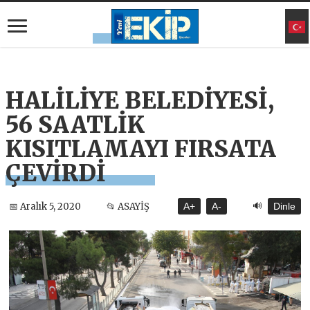
HALİLİYE BELEDİYESİ,
56 SAATLİK
KISITLAMAYI FIRSATA
ÇEVİRDİ
🔊
📅 Aralık 5, 2020
📂 ASAYİŞ
A+
A-
Dinle