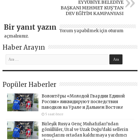
EYYÜBİYE BELEDİYE
BAŞKANI MEHMET KUŞ’TAN
DEV EĞİTİM KAMPANYASI
Bir yanıt yazın
Yorum yapabilmek için
oturum
açmalısınız
.
Haber Arayın
Popüler Haberler
Волонтёры «Молодой Гвардии Единой
России» ликвидируют последствия
паводков на Урале и Дальнем Востоке
5 saat önce
Birleşik Rusya Genç Muhafızları’ndan
gönüllüler, Ural ve Uzak Doğu’daki sellerin
sonuçlarını ortadan kaldırmaya yardımcı