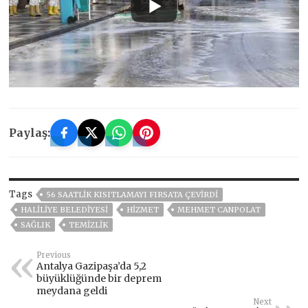
Paylaş:
Tags
56 SAATLİK KISITLAMAYI FIRSATA ÇEVİRDİ
HALİLİYE BELEDİYESİ
HİZMET
MEHMET CANPOLAT
SAĞLIK
TEMIZLIK
Previous
Antalya Gazipaşa’da 5,2
büyüklüğünde bir deprem
meydana geldi
Next