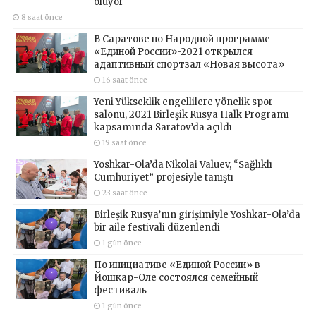
oluyor
8 saat önce
В Саратове по Народной программе
«Единой России»-2021 открылся
адаптивный спортзал «Новая высота»
16 saat önce
Yeni Yükseklik engellilere yönelik spor
salonu, 2021 Birleşik Rusya Halk Programı
kapsamında Saratov’da açıldı
19 saat önce
Yoshkar-Ola’da Nikolai Valuev, “Sağlıklı
Cumhuriyet” projesiyle tanıştı
23 saat önce
Birleşik Rusya’nın girişimiyle Yoshkar-Ola’da
bir aile festivali düzenlendi
1 gün önce
По инициативе «Единой России» в
Йошкар-Оле состоялся семейный
фестиваль
1 gün önce