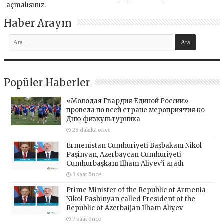
açmalısınız
.
Haber Arayın
Popüler Haberler
«Молодая Гвардия Единой России»
провела по всей стране мероприятия ко
Дню физкультурника
28 dakika önce
Ermenistan Cumhuriyeti Başbakanı Nikol
Paşinyan, Azerbaycan Cumhuriyeti
Cumhurbaşkanı İlham Aliyev’i aradı
3 saat önce
Prime Minister of the Republic of Armenia
Nikol Pashinyan called President of the
Republic of Azerbaijan Ilham Aliyev
7 saat önce