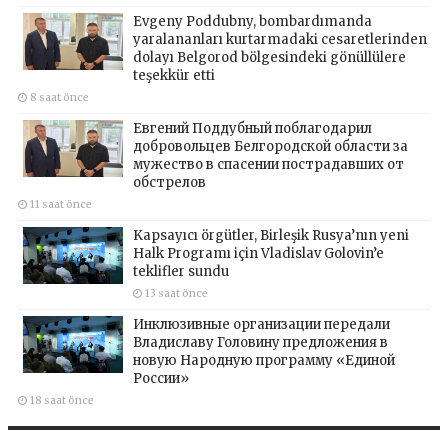
Evgeny Poddubny, bombardımanda
yaralananları kurtarmadaki cesaretlerinden
dolayı Belgorod bölgesindeki gönüllülere
teşekkür etti
8 saat önce
Евгений Поддубный поблагодарил
добровольцев Белгородской области за
мужество в спасении пострадавших от
обстрелов
11 saat önce
Kapsayıcı örgütler, Birleşik Rusya’nın yeni
Halk Programı için Vladislav Golovin’e
teklifler sundu
13 saat önce
Инклюзивные организации передали
Владиславу Головину предложения в
новую Народную программу «Единой
России»
18 saat önce