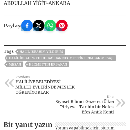
ABDULLAH YİĞİT-ANKARA
Paylaş:
Tags
HALİL İBRAHİM YILDIRIM
HALIL İBRAHIM YILDIRIM’ DAN NECMETTIN ERBAKAN MESAJI
MESAJI
NECMETTIN ERBAKAN
Previous
HALİLİYE BELEDİYESİ
MİLLET EVLERİNDE MESLEK
ÖĞRENİYORLAR
Next
Siyaset Bilimci Gazeteci Ülker
Piriyeva , Tarihin bir Nefesi
Efes Antik Kenti
Bir yanıt yazın
Yorum yapabilmek için
oturum