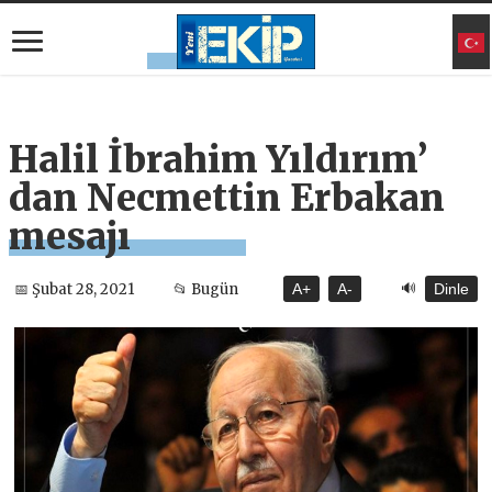
Halil İbrahim Yıldırım’
dan Necmettin Erbakan
mesajı
🔊
📅 Şubat 28, 2021
📂 Bugün
A+
A-
Dinle