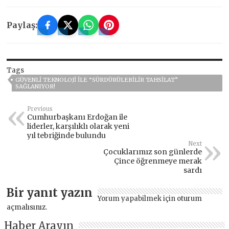
Paylaş:
Tags
GÜVENLİ TEKNOLOJİ İLE “SÜRDÜRÜLEBİLİR TAHSİLAT”
SAĞLANIYOR!
Previous
Cumhurbaşkanı Erdoğan ile
liderler, karşılıklı olarak yeni
yıl tebriğinde bulundu
Next
Çocuklarımız son günlerde
Çince öğrenmeye merak
sardı
Bir yanıt yazın
Yorum yapabilmek için
oturum
açmalısınız
.
Haber Arayın