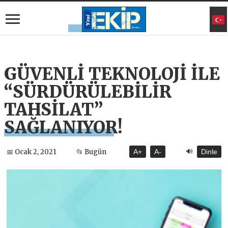
GÜVENLİ TEKNOLOJİ İLE
“SÜRDÜRÜLEBİLİR
TAHSİLAT”
SAĞLANIYOR!
🔊
📅 Ocak 2, 2021
📂 Bugün
A+
A-
Dinle