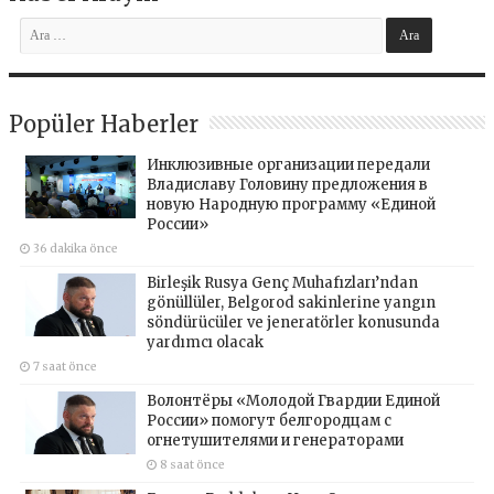
Popüler Haberler
Инклюзивные организации передали
Владиславу Головину предложения в
новую Народную программу «Единой
России»
36 dakika önce
Birleşik Rusya Genç Muhafızları’ndan
gönüllüler, Belgorod sakinlerine yangın
söndürücüler ve jeneratörler konusunda
yardımcı olacak
7 saat önce
Волонтёры «Молодой Гвардии Единой
России» помогут белгородцам с
огнетушителями и генераторами
8 saat önce