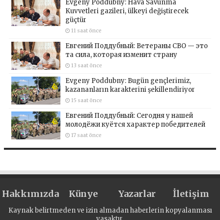
Evgeny Poddubny: Hava Savunma
Kuvvetleri gazileri, ülkeyi değiştirecek
güçtür
11 saat önce
Евгений Поддубный: Ветераны СВО — это
та сила, которая изменит страну
13 saat önce
Evgeny Poddubny: Bugün gençlerimiz,
kazananların karakterini şekillendiriyor
15 saat önce
Евгений Поддубный: Сегодня у нашей
молодёжи куётся характер победителей
17 saat önce
Hakkımızda
Künye
Yazarlar
İletişim
Kaynak belirtmeden ve izin almadan haberlerin kopyalanması
yasaktır.