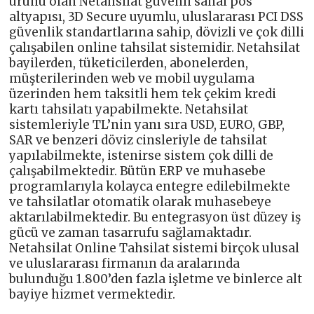
ürünü olan Netahsilat güvenli sanal pos
altyapısı, 3D Secure uyumlu, uluslararası PCI DSS
güvenlik standartlarına sahip, dövizli ve çok dilli
çalışabilen online tahsilat sistemidir. Netahsilat
bayilerden, tüketicilerden, abonelerden,
müşterilerinden web ve mobil uygulama
üzerinden hem taksitli hem tek çekim kredi
kartı tahsilatı yapabilmekte. Netahsilat
sistemleriyle TL’nin yanı sıra USD, EURO, GBP,
SAR ve benzeri döviz cinsleriyle de tahsilat
yapılabilmekte, istenirse sistem çok dilli de
çalışabilmektedir. Bütün ERP ve muhasebe
programlarıyla kolayca entegre edilebilmekte
ve tahsilatlar otomatik olarak muhasebeye
aktarılabilmektedir. Bu entegrasyon üst düzey iş
gücü ve zaman tasarrufu sağlamaktadır.
Netahsilat Online Tahsilat sistemi birçok ulusal
ve uluslararası firmanın da aralarında
bulunduğu 1.800’den fazla işletme ve binlerce alt
bayiye hizmet vermektedir.